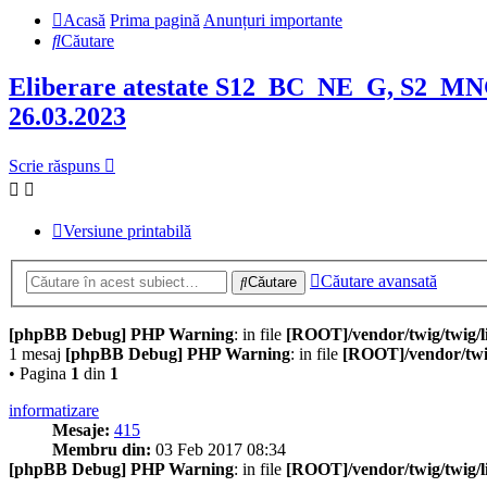
Acasă
Prima pagină
Anunțuri importante
Căutare
Eliberare atestate S12_BC_NE_G, S2_M
26.03.2023
Scrie răspuns
Versiune printabilă
Căutare avansată
Căutare
[phpBB Debug] PHP Warning
: in file
[ROOT]/vendor/twig/twig/l
1 mesaj
[phpBB Debug] PHP Warning
: in file
[ROOT]/vendor/twig
• Pagina
1
din
1
informatizare
Mesaje:
415
Membru din:
03 Feb 2017 08:34
[phpBB Debug] PHP Warning
: in file
[ROOT]/vendor/twig/twig/l