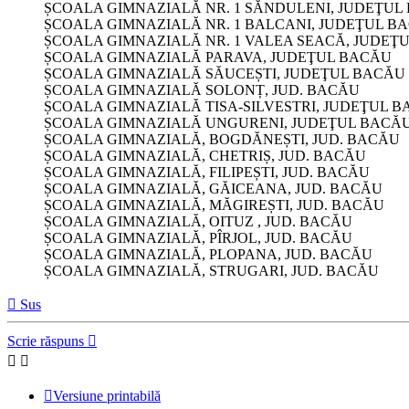
ȘCOALA GIMNAZIALĂ NR. 1 SĂNDULENI, JUDEŢUL
ȘCOALA GIMNAZIALĂ NR. 1 BALCANI, JUDEŢUL B
ȘCOALA GIMNAZIALĂ NR. 1 VALEA SEACĂ, JUDEŢ
ȘCOALA GIMNAZIALĂ PARAVA, JUDEŢUL BACĂU
ȘCOALA GIMNAZIALĂ SĂUCEȘTI, JUDEŢUL BACĂU
ȘCOALA GIMNAZIALĂ SOLONȚ, JUD. BACĂU
ȘCOALA GIMNAZIALĂ TISA-SILVESTRI, JUDEŢUL 
ȘCOALA GIMNAZIALĂ UNGURENI, JUDEŢUL BACĂ
ȘCOALA GIMNAZIALĂ, BOGDĂNEȘTI, JUD. BACĂU
ȘCOALA GIMNAZIALĂ, CHETRIȘ, JUD. BACĂU
ȘCOALA GIMNAZIALĂ, FILIPEȘTI, JUD. BACĂU
ȘCOALA GIMNAZIALĂ, GĂICEANA, JUD. BACĂU
ȘCOALA GIMNAZIALĂ, MĂGIREȘTI, JUD. BACĂU
ȘCOALA GIMNAZIALĂ, OITUZ , JUD. BACĂU
ȘCOALA GIMNAZIALĂ, PÎRJOL, JUD. BACĂU
ȘCOALA GIMNAZIALĂ, PLOPANA, JUD. BACĂU
ȘCOALA GIMNAZIALĂ, STRUGARI, JUD. BACĂU
Sus
Scrie răspuns
Versiune printabilă