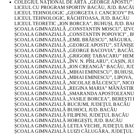
COLEGIUL NAŢIONAL DE ARTĂ „GEORGE APOSTU” 
LICEUL CU PROGRAM SPORTIV BACĂU, JUD. BACĂ
LICEUL TEHNOLOGIC „GEORGETA J. CANCICOV” P
LICEUL TEHNOLOGIC, RĂCHITOASA, JUD. BACĂU
LICEUL TEORETIC „ION BORCEA”, BUHUȘI, JUD. B
ȘCOALA GIMNAZIALĂ „CONSTANTIN MOSCU”, IZVO
ȘCOALA GIMNAZIALĂ „CONSTANTIN POPOVICI” , B
ȘCOALA GIMNAZIALĂ „EMIL BRĂESCU”, MĂGURA, 
ȘCOALA GIMNAZIALĂ „GEORGE APOSTU”, STĂNIȘEȘ
ȘCOALA GIMNAZIALĂ „GEORGE BACOVIA”, BACĂU
ȘCOALA GIMNAZIALĂ „GRIGORE TABACARU” HEME
ȘCOALA GIMNAZIALĂ „ÎNV. N. PÎSLARU”, CAȘIN, J
ŞCOALA GIMNAZIALĂ „ION CREANGĂ” BACĂU, JU
ȘCOALA GIMNAZIALĂ „MIHAI EMINESCU”, BUHUȘI,
ȘCOALA GIMNAZIALĂ „MIHAI EMINESCU”, LIPOVA,
ȘCOALA GIMNAZIALĂ „NICOLAE BĂLCESCU”, NICO
ȘCOALA GIMNAZIALĂ „REGINA MARIA” MĂNĂSTIR
ȘCOALA GIMNAZIALĂ „SMARANDA APOSTOLEANU”
ȘCOALA GIMNAZIALĂ „VASILE BORCEA”, BEREȘTI 
ȘCOALA GIMNAZIALĂ BUCIUMI, JUDEŢUL BACĂU
ȘCOALA GIMNAZIALĂ BUHOCI, JUD. BACĂU
ȘCOALA GIMNAZIALĂ FILIPENI, JUDEŢUL BACĂU
ȘCOALA GIMNAZIALĂ HORGEȘTI, JUD. BACĂU
ȘCOALA GIMNAZIALĂ LETEA VECHE, JUDEŢUL BA
ȘCOALA GIMNAZIALĂ LUIZI CĂLUGĂRA, JUDEŢUL