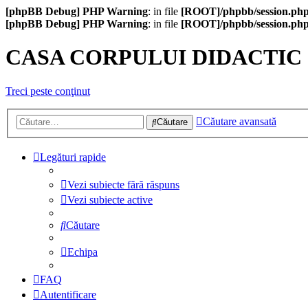
[phpBB Debug] PHP Warning
: in file
[ROOT]/phpbb/session.ph
[phpBB Debug] PHP Warning
: in file
[ROOT]/phpbb/session.ph
CASA CORPULUI DIDACTIC
Treci peste conţinut
Căutare avansată
Căutare
Legături rapide
Vezi subiecte fără răspuns
Vezi subiecte active
Căutare
Echipa
FAQ
Autentificare