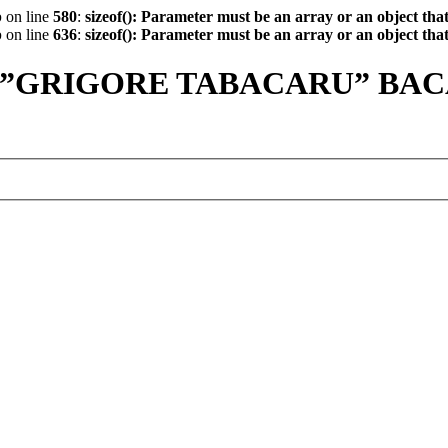
p
on line
580
:
sizeof(): Parameter must be an array or an object th
p
on line
636
:
sizeof(): Parameter must be an array or an object th
 ”GRIGORE TABACARU” BA