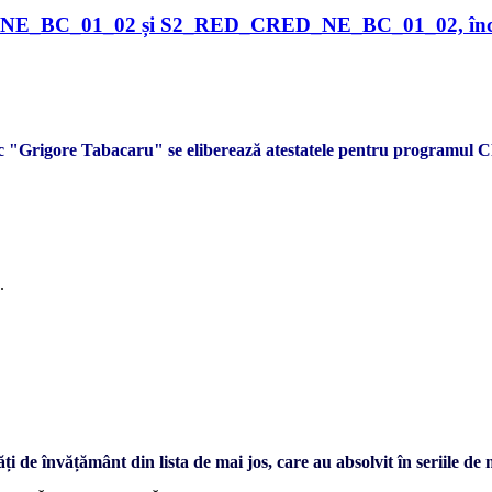
NE_BC_01_02 și S2_RED_CRED_NE_BC_01_02, începâ
ic "Grigore Tabacaru" se eliberează atestatele pentru programul C
.
ți de învățământ din lista de mai jos, care au absolvit în seriile