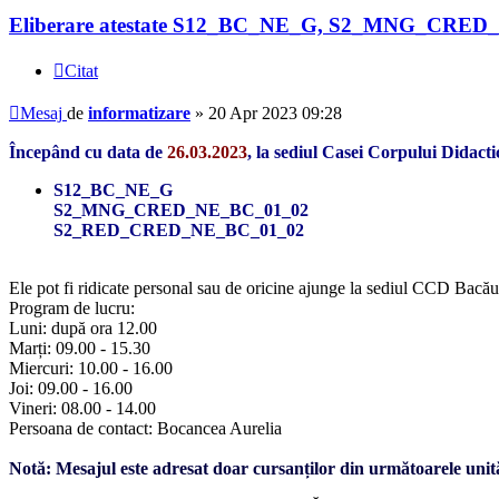
Eliberare atestate S12_BC_NE_G, S2_MNG_CRED_
Citat
Mesaj
de
informatizare
»
20 Apr 2023 09:28
Începând cu data de
26.03.2023
, la sediul Casei Corpului Didact
S12_BC_NE_G
S2_MNG_CRED_NE_BC_01_02
S2_RED_CRED_NE_BC_01_02
Ele pot fi ridicate personal sau de oricine ajunge la sediul CCD Bacău
Program de lucru:
Luni: după ora 12.00
Marți: 09.00 - 15.30
Miercuri: 10.00 - 16.00
Joi: 09.00 - 16.00
Vineri: 08.00 - 14.00
Persoana de contact: Bocancea Aurelia
Notă: Mesajul este adresat doar cursanților din următoarele unită