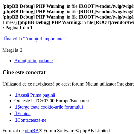
[phpBB Debug] PHP Warning
: in file
[ROOT]/vendor/twig/twig/l
[phpBB Debug] PHP Warning
: in file
[ROOT]/vendor/twig/twig/l
[phpBB Debug] PHP Warning
: in file
[ROOT]/vendor/twig/twig/l
1 mesaj
[phpBB Debug] PHP Warning
: in file
[ROOT]/vendor/twig
• Pagina
1
din
1
Înapoi la “Anunțuri importante”
Mergi la
Anunțuri importante
Cine este conectat
Utilizatori ce ce navighează pe acest forum: Niciun utilizator înregistrat
Acasă
Prima pagină
Ora este UTC+03:00 Europe/Bucharest
Şterge toate cookie-urile forumului
Echipa
Contactează-ne
Furnizat de
phpBB
® Forum Software © phpBB Limited