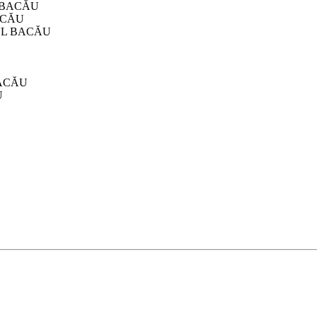
 BACĂU
ACĂU
UL BACĂU
BACĂU
U