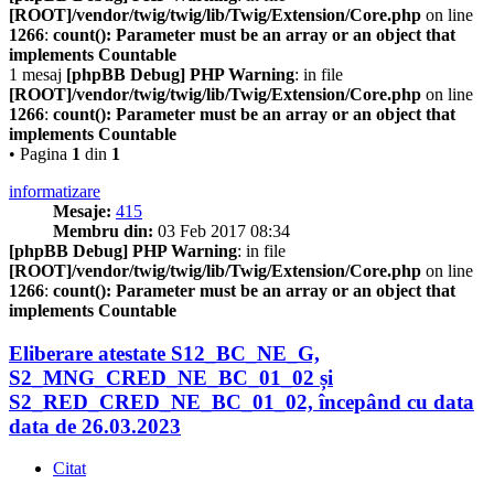
[ROOT]/vendor/twig/twig/lib/Twig/Extension/Core.php
on line
1266
:
count(): Parameter must be an array or an object that
implements Countable
1 mesaj
[phpBB Debug] PHP Warning
: in file
[ROOT]/vendor/twig/twig/lib/Twig/Extension/Core.php
on line
1266
:
count(): Parameter must be an array or an object that
implements Countable
• Pagina
1
din
1
informatizare
Mesaje:
415
Membru din:
03 Feb 2017 08:34
[phpBB Debug] PHP Warning
: in file
[ROOT]/vendor/twig/twig/lib/Twig/Extension/Core.php
on line
1266
:
count(): Parameter must be an array or an object that
implements Countable
Eliberare atestate S12_BC_NE_G,
S2_MNG_CRED_NE_BC_01_02 și
S2_RED_CRED_NE_BC_01_02, începând cu data
data de 26.03.2023
Citat