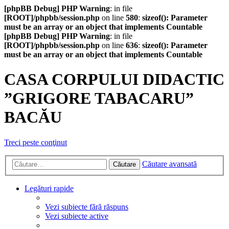
[phpBB Debug] PHP Warning
: in file
[ROOT]/phpbb/session.php
on line
580
:
sizeof(): Parameter
must be an array or an object that implements Countable
[phpBB Debug] PHP Warning
: in file
[ROOT]/phpbb/session.php
on line
636
:
sizeof(): Parameter
must be an array or an object that implements Countable
CASA CORPULUI DIDACTIC
”GRIGORE TABACARU”
BACĂU
Treci peste conţinut
Căutare avansată
Căutare
Legături rapide
Vezi subiecte fără răspuns
Vezi subiecte active