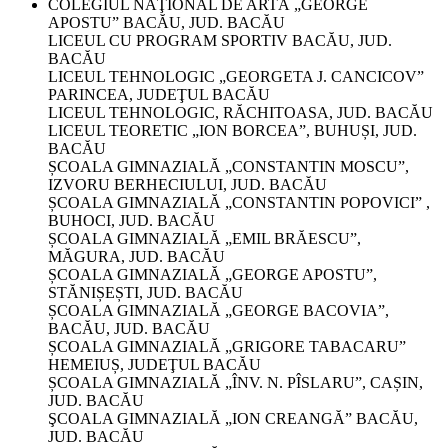
COLEGIUL NAŢIONAL DE ARTĂ „GEORGE
APOSTU” BACĂU, JUD. BACĂU
LICEUL CU PROGRAM SPORTIV BACĂU, JUD.
BACĂU
LICEUL TEHNOLOGIC „GEORGETA J. CANCICOV”
PARINCEA, JUDEŢUL BACĂU
LICEUL TEHNOLOGIC, RĂCHITOASA, JUD. BACĂU
LICEUL TEORETIC „ION BORCEA”, BUHUȘI, JUD.
BACĂU
ȘCOALA GIMNAZIALĂ „CONSTANTIN MOSCU”,
IZVORU BERHECIULUI, JUD. BACĂU
ȘCOALA GIMNAZIALĂ „CONSTANTIN POPOVICI” ,
BUHOCI, JUD. BACĂU
ȘCOALA GIMNAZIALĂ „EMIL BRĂESCU”,
MĂGURA, JUD. BACĂU
ȘCOALA GIMNAZIALĂ „GEORGE APOSTU”,
STĂNIȘEȘTI, JUD. BACĂU
ȘCOALA GIMNAZIALĂ „GEORGE BACOVIA”,
BACĂU, JUD. BACĂU
ȘCOALA GIMNAZIALĂ „GRIGORE TABACARU”
HEMEIUȘ, JUDEŢUL BACĂU
ȘCOALA GIMNAZIALĂ „ÎNV. N. PÎSLARU”, CAȘIN,
JUD. BACĂU
ŞCOALA GIMNAZIALĂ „ION CREANGĂ” BACĂU,
JUD. BACĂU