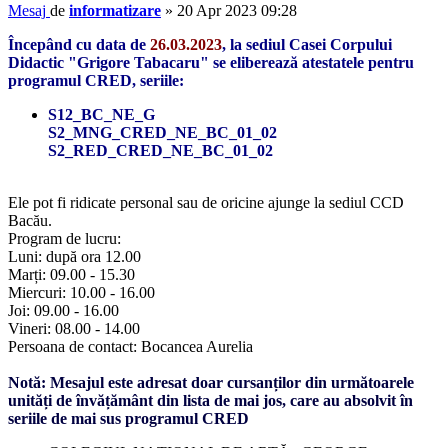
Mesaj
de
informatizare
»
20 Apr 2023 09:28
Începând cu data de
26.03.2023
, la sediul Casei Corpului
Didactic "Grigore Tabacaru" se eliberează atestatele pentru
programul CRED, seriile:
S12_BC_NE_G
S2_MNG_CRED_NE_BC_01_02
S2_RED_CRED_NE_BC_01_02
Ele pot fi ridicate personal sau de oricine ajunge la sediul CCD
Bacău.
Program de lucru:
Luni: după ora 12.00
Marți: 09.00 - 15.30
Miercuri: 10.00 - 16.00
Joi: 09.00 - 16.00
Vineri: 08.00 - 14.00
Persoana de contact: Bocancea Aurelia
Notă: Mesajul este adresat doar cursanților din următoarele
unități de învățământ din lista de mai jos, care au absolvit în
seriile de mai sus programul CRED