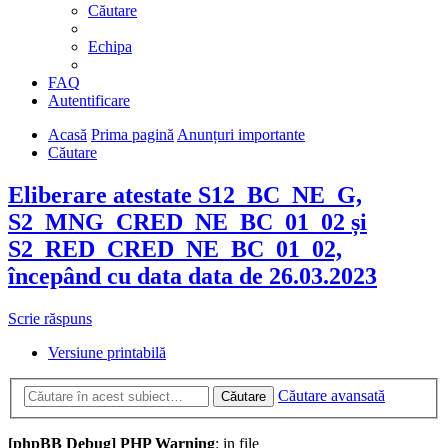
Căutare
Echipa
FAQ
Autentificare
Acasă
Prima pagină
Anunțuri importante
Căutare
Eliberare atestate S12_BC_NE_G,
S2_MNG_CRED_NE_BC_01_02 și
S2_RED_CRED_NE_BC_01_02,
începând cu data data de 26.03.2023
Scrie răspuns
Versiune printabilă
Căutare avansată
Căutare
[phpBB Debug] PHP Warning
: in file