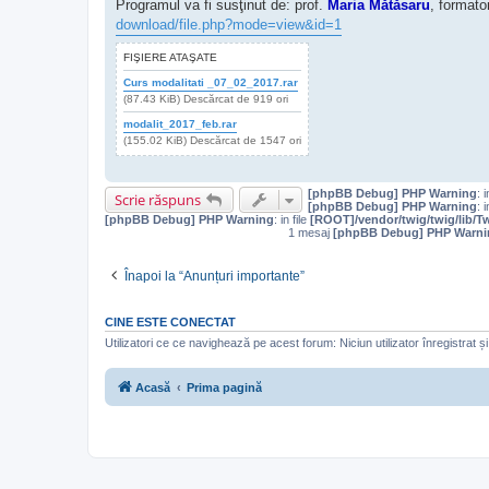
Programul va fi susţinut de: prof.
Maria Mătăsaru
, format
download/file.php?mode=view&id=1
FIŞIERE ATAŞATE
Curs modalitati _07_02_2017.rar
(87.43 KiB) Descărcat de 919 ori
modalit_2017_feb.rar
(155.02 KiB) Descărcat de 1547 ori
[phpBB Debug] PHP Warning
: i
Scrie răspuns
[phpBB Debug] PHP Warning
: i
[phpBB Debug] PHP Warning
: in file
[ROOT]/vendor/twig/twig/lib/T
1 mesaj
[phpBB Debug] PHP Warni
Înapoi la “Anunțuri importante”
CINE ESTE CONECTAT
Utilizatori ce ce navighează pe acest forum: Niciun utilizator înregistrat și 
Acasă
Prima pagină