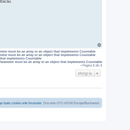
 Bacău.
S
u
meter must be an array or an object that implements Countable
s
meter must be an array or an object that implements Countable
t that implements Countable
Parameter must be an array or an object that implements Countable
• Pagina
1
din
1
Mergi la
ge toate cookie-urile forumului
Ora este UTC+03:00 Europe/Bucharest