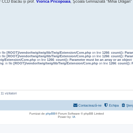
or CCD Bacău și prof.
Viorica Pricopoaia
, Şcoala Gimnazială "Mihai Drăgan"
n file
[ROOT]/vendor/twig/twig/lib/Twig/Extension/Core.php
on line
1266
:
count(): Para
n file
[ROOT]/vendor/twig/twig/lib/Twig/Extension/Core.php
on line
1266
:
count(): Para
wig/Extension/Core.php
on line
1266
:
count(): Parameter must be an array or an objec
ng
: in file
[ROOT]/vendor/twig/twig/lib/Twig/Extension/Core.php
on line
1266
:
count(): 
11 vizitatori
Contactează-ne
Echipa
Şter
Furnizat de
phpBB
® Forum Software © phpBB Limited
Power by:
IA