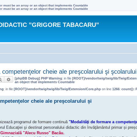
ter must be an array or an object that implements Countable
ter must be an array or an object that implements Countable
DIDACTIC ”GRIGORE TABACARU”
competenţelor cheie ale preşcolarului şi şcolarului
[phpBB Debug] PHP Warning
: in file
[ROOT]/vendor/twig/twig/lib/Twig/Exte
Căutare
Căutare avansată
an object that implements Countable
ng
: in file
[ROOT]/vendor/twig/twig/lib/Twig/Extension/Core.php
on line
1266
:
count(): 
petenţelor cheie ale preşcolarului şi
nizează programul de formare continuă
"Modalităţi de formare a competenţe
erul Educaţiei şi destinat personalului didactic din învăţământul primar și preșc
 Gimnazială "Alecu Russo" Bacău.