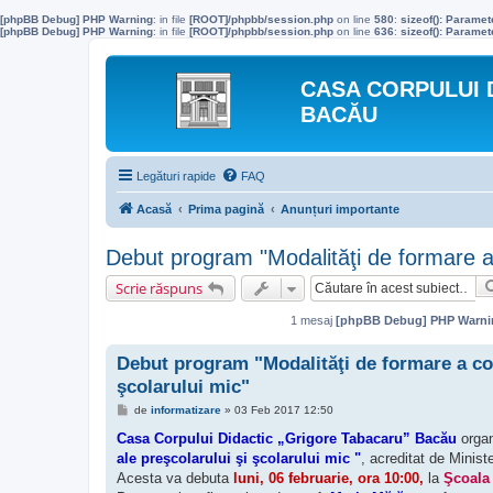
[phpBB Debug] PHP Warning
: in file
[ROOT]/phpbb/session.php
on line
580
:
sizeof(): Parame
[phpBB Debug] PHP Warning
: in file
[ROOT]/phpbb/session.php
on line
636
:
sizeof(): Parame
CASA CORPULUI 
BACĂU
Legături rapide
FAQ
Acasă
Prima pagină
Anunțuri importante
Debut program "Modalităţi de formare a 
Scrie răspuns
1 mesaj
[phpBB Debug] PHP Warni
Debut program "Modalităţi de formare a com
şcolarului mic"
M
de
informatizare
»
03 Feb 2017 12:50
e
s
Casa Corpului Didactic „Grigore Tabacaru” Bacău
orga
a
ale preşcolarului şi şcolarului mic "
, acreditat de Minist
j
Acesta va debuta
luni, 06 februarie, ora 10:00,
la
Şcoala