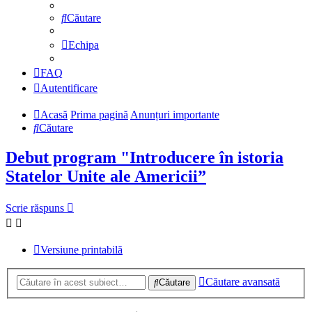
Căutare
Echipa
FAQ
Autentificare
Acasă
Prima pagină
Anunțuri importante
Căutare
Debut program "Introducere în istoria
Statelor Unite ale Americii”
Scrie răspuns
Versiune printabilă
Căutare avansată
Căutare