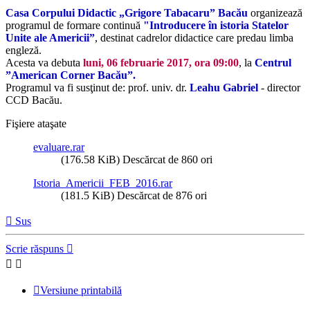
Casa Corpului Didactic „Grigore Tabacaru” Bacău
organizează
programul de formare continuă
"Introducere în istoria Statelor
Unite ale Americii”
, destinat cadrelor didactice care predau limba
engleză.
Acesta va debuta
luni, 06 februarie 2017, ora 09:00
, la
Centrul
”American Corner Bacău”.
Programul va fi susţinut de: prof. univ. dr.
Leahu Gabriel
- director
CCD Bacău.
Fişiere ataşate
evaluare.rar
(176.58 KiB) Descărcat de 860 ori
Istoria_Americii_FEB_2016.rar
(181.5 KiB) Descărcat de 876 ori
Sus
Scrie răspuns
Versiune printabilă