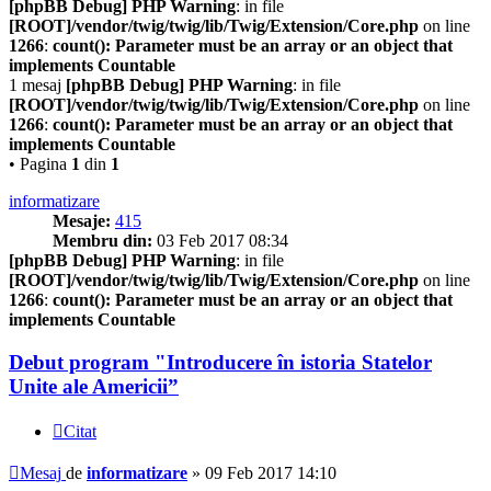
[phpBB Debug] PHP Warning
: in file
[ROOT]/vendor/twig/twig/lib/Twig/Extension/Core.php
on line
1266
:
count(): Parameter must be an array or an object that
implements Countable
1 mesaj
[phpBB Debug] PHP Warning
: in file
[ROOT]/vendor/twig/twig/lib/Twig/Extension/Core.php
on line
1266
:
count(): Parameter must be an array or an object that
implements Countable
• Pagina
1
din
1
informatizare
Mesaje:
415
Membru din:
03 Feb 2017 08:34
[phpBB Debug] PHP Warning
: in file
[ROOT]/vendor/twig/twig/lib/Twig/Extension/Core.php
on line
1266
:
count(): Parameter must be an array or an object that
implements Countable
Debut program "Introducere în istoria Statelor
Unite ale Americii”
Citat
Mesaj
de
informatizare
»
09 Feb 2017 14:10