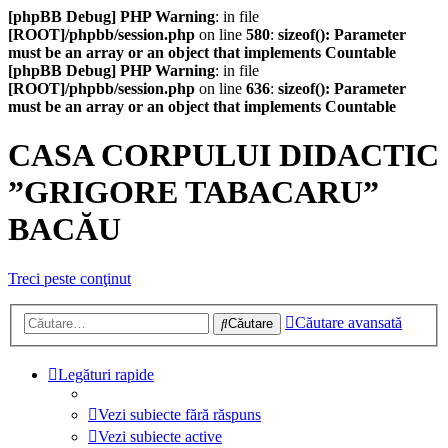
[phpBB Debug] PHP Warning
: in file
[ROOT]/phpbb/session.php
on line
580
:
sizeof(): Parameter
must be an array or an object that implements Countable
[phpBB Debug] PHP Warning
: in file
[ROOT]/phpbb/session.php
on line
636
:
sizeof(): Parameter
must be an array or an object that implements Countable
CASA CORPULUI DIDACTIC
”GRIGORE TABACARU”
BACĂU
Treci peste conţinut
Căutare avansată
Căutare
Legături rapide
Vezi subiecte fără răspuns
Vezi subiecte active