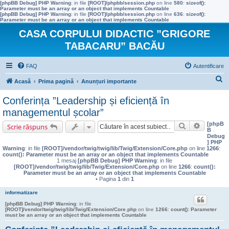
[phpBB Debug] PHP Warning
: in file
[ROOT]/phpbb/session.php
on line
580
:
sizeof():
Parameter must be an array or an object that implements Countable
[phpBB Debug] PHP Warning
: in file
[ROOT]/phpbb/session.php
on line
636
:
sizeof():
Parameter must be an array or an object that implements Countable
CASA CORPULUI DIDACTIC ”GRIGORE
TABACARU” BACĂU
FAQ
Autentificare
C
Acasă
Prima pagină
Anunțuri importante
ă
Conferința ”Leadership și eficiență în
u
managementul școlar”
t
[phpB
Căutare
Căutare 
Scrie răspuns
B
a
Debug
] PHP
r
Warning
: in file
[ROOT]/vendor/twig/twig/lib/Twig/Extension/Core.php
on line
1266
:
count(): Parameter must be an array or an object that implements Countable
e
1 mesaj
[phpBB Debug] PHP Warning
: in file
[ROOT]/vendor/twig/twig/lib/Twig/Extension/Core.php
on line
1266
:
count():
Parameter must be an array or an object that implements Countable
• Pagina
1
din
1
informatizare
[phpBB Debug] PHP Warning
: in file
[ROOT]/vendor/twig/twig/lib/Twig/Extension/Core.php
on line
1266
:
count(): Parameter
must be an array or an object that implements Countable