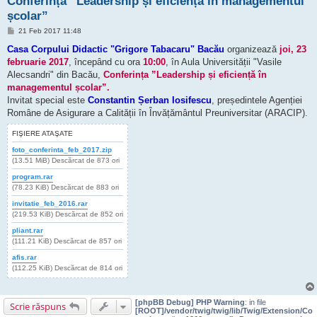
Conferința ”Leadership și eficiență în managementul
școlar”
M
21 Feb 2017 11:48
e
s
Casa Corpului Didactic "Grigore Tabacaru" Bacău
organizează
joi, 23
a
februarie 2017
, începând cu ora
10:00
, în Aula Universității "Vasile
j
Alecsandri" din Bacău,
Conferința ”Leadership și eficiență în
managementul școlar”.
Invitat special este
Constantin Șerban Iosifescu
, președintele Agenției
Române de Asigurare a Calității în Învățământul Preuniversitar (ARACIP).
FIŞIERE ATAŞATE
foto_conferinta_feb_2017.zip
(13.51 MiB) Descărcat de 873 ori
program.rar
(78.23 KiB) Descărcat de 883 ori
invitatie_feb_2016.rar
(219.53 KiB) Descărcat de 852 ori
pliant.rar
(111.21 KiB) Descărcat de 857 ori
afis.rar
(112.25 KiB) Descărcat de 814 ori
[phpBB Debug] PHP Warning
: in file
Scrie răspuns
[ROOT]/vendor/twig/twig/lib/Twig/Extension/Co