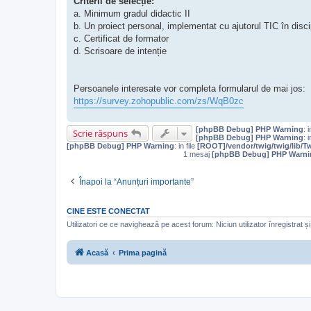
Criterii de selecție:
a. Minimum gradul didactic II
b. Un proiect personal, implementat cu ajutorul TIC în disci
c. Certificat de formator
d. Scrisoare de intenție
Persoanele interesate vor completa formularul de mai jos:
https://survey.zohopublic.com/zs/WqB0zc
[phpBB Debug] PHP Warning
: i
Scrie răspuns
[phpBB Debug] PHP Warning
: i
[phpBB Debug] PHP Warning
: in file
[ROOT]/vendor/twig/twig/lib/T
1 mesaj
[phpBB Debug] PHP Warni
Înapoi la “Anunțuri importante”
CINE ESTE CONECTAT
Utilizatori ce ce navighează pe acest forum: Niciun utilizator înregistrat și 
Acasă
Prima pagină