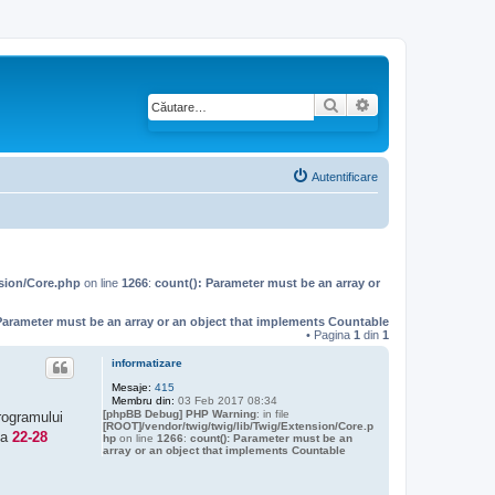
Căutare
Căutare avansată
Autentificare
nsion/Core.php
on line
1266
:
count(): Parameter must be an array or
Parameter must be an array or an object that implements Countable
• Pagina
1
din
1
informatizare
Mesaje:
415
Membru din:
03 Feb 2017 08:34
[phpBB Debug] PHP Warning
: in file
rogramului
[ROOT]/vendor/twig/twig/lib/Twig/Extension/Core.p
da
22-28
hp
on line
1266
:
count(): Parameter must be an
array or an object that implements Countable