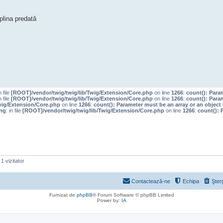
plina predată
n file
[ROOT]/vendor/twig/twig/lib/Twig/Extension/Core.php
on line
1266
:
count(): Para
n file
[ROOT]/vendor/twig/twig/lib/Twig/Extension/Core.php
on line
1266
:
count(): Para
wig/Extension/Core.php
on line
1266
:
count(): Parameter must be an array or an objec
ng
: in file
[ROOT]/vendor/twig/twig/lib/Twig/Extension/Core.php
on line
1266
:
count(): 
1 vizitator
Contactează-ne
Echipa
Şter
Furnizat de
phpBB
® Forum Software © phpBB Limited
Power by:
IA