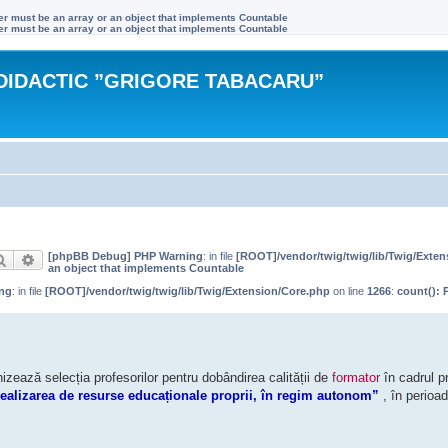
ter must be an array or an object that implements Countable
ter must be an array or an object that implements Countable
DIDACTIC ”GRIGORE TABACARU”
[phpBB Debug] PHP Warning
: in file
[ROOT]/vendor/twig/twig/lib/Twig/Exte
Căutare
Căutare avansată
an object that implements Countable
ng
: in file
[ROOT]/vendor/twig/twig/lib/Twig/Extension/Core.php
on line
1266
:
count(): 
izează selecția profesorilor pentru dobândirea calității de
formator
în cadrul p
ealizarea de resurse educaționale proprii, în regim autonom”
, în perioa