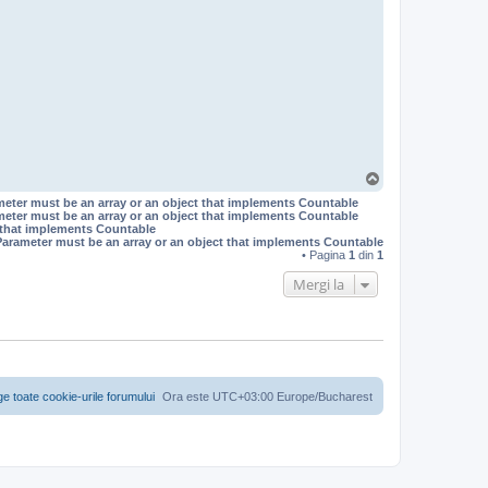
S
u
meter must be an array or an object that implements Countable
s
meter must be an array or an object that implements Countable
t that implements Countable
Parameter must be an array or an object that implements Countable
• Pagina
1
din
1
Mergi la
ge toate cookie-urile forumului
Ora este UTC+03:00 Europe/Bucharest