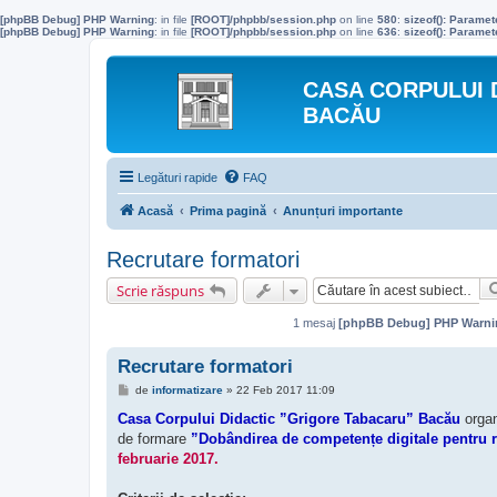
[phpBB Debug] PHP Warning
: in file
[ROOT]/phpbb/session.php
on line
580
:
sizeof(): Parame
[phpBB Debug] PHP Warning
: in file
[ROOT]/phpbb/session.php
on line
636
:
sizeof(): Parame
CASA CORPULUI 
BACĂU
Legături rapide
FAQ
Acasă
Prima pagină
Anunțuri importante
Recrutare formatori
Scrie răspuns
1 mesaj
[phpBB Debug] PHP Warni
Recrutare formatori
M
de
informatizare
»
22 Feb 2017 11:09
e
s
Casa Corpului Didactic ”Grigore Tabacaru” Bacău
organ
a
de formare
”Dobândirea de competențe digitale pentru r
j
februarie 2017.