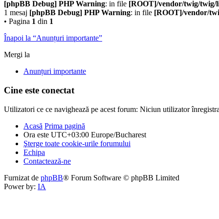
[phpBB Debug] PHP Warning
: in file
[ROOT]/vendor/twig/twig/l
1 mesaj
[phpBB Debug] PHP Warning
: in file
[ROOT]/vendor/twig
• Pagina
1
din
1
Înapoi la “Anunțuri importante”
Mergi la
Anunțuri importante
Cine este conectat
Utilizatori ce ce navighează pe acest forum: Niciun utilizator înregistrat
Acasă
Prima pagină
Ora este UTC+03:00 Europe/Bucharest
Şterge toate cookie-urile forumului
Echipa
Contactează-ne
Furnizat de
phpBB
® Forum Software © phpBB Limited
Power by:
IA