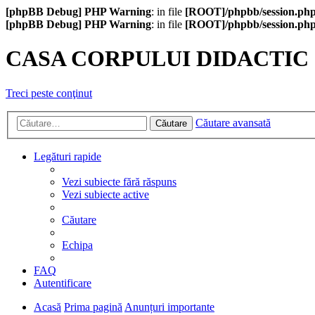
[phpBB Debug] PHP Warning
: in file
[ROOT]/phpbb/session.ph
[phpBB Debug] PHP Warning
: in file
[ROOT]/phpbb/session.ph
CASA CORPULUI DIDACTIC
Treci peste conţinut
Căutare avansată
Căutare
Legături rapide
Vezi subiecte fără răspuns
Vezi subiecte active
Căutare
Echipa
FAQ
Autentificare
Acasă
Prima pagină
Anunțuri importante