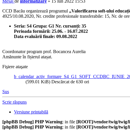
Mesaj
de
informatizare
»
15 Iun 2022 15:53
CCD Bacău organizează programul
„Valorificarea soft-ului educați
4925/10.08.2020, Nr. credite profesionale transferabile: 15, Nr. de or
Seria: S4 Grupa: G1 Nr. cursanți: 35
Perioada formării: 25.06. - 16.07.2022
Data evaluării finale: 09.08.2022
Coordonator program prof. Bocancea Aurelia
Amănunte în fișierul atașat.
Fişiere ataşate
b_calendar_activ_formare_S4_G1_SOFT_CCDBC_IUNIE_202
(599.01 KiB) Descărcat de 630 ori
Sus
Scrie răspuns
Versiune printabilă
[phpBB Debug] PHP Warning
: in file
[ROOT]/vendor/twig/twig/l
[phpBB Debug] PHP Warning
: in file
[ROOT]/vendor/twig/twig/l