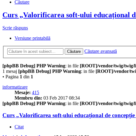
Căutare
Curs „Valorificarea soft-ului educațional d
Scrie răspuns
Versiune printabilă
Căutare avansată
Căutare
[phpBB Debug] PHP Warning
: in file
[ROOT]/vendor/twig/twig/l
1 mesaj
[phpBB Debug] PHP Warning
: in file
[ROOT]/vendor/twig
• Pagina
1
din
1
informatizare
Mesaje:
415
Membru din:
03 Feb 2017 08:34
[phpBB Debug] PHP Warning
: in file
[ROOT]/vendor/twig/twig/l
Curs „Valorificarea soft-ului educațional de concepție 
Citat