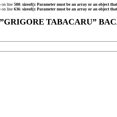
p
on line
580
:
sizeof(): Parameter must be an array or an object th
p
on line
636
:
sizeof(): Parameter must be an array or an object th
 ”GRIGORE TABACARU” BA