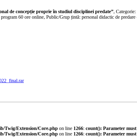
onal de concepție proprie în studiul disciplinei predate”
, Categorie:
e program 60 ore online, Public/Grup țintă: personal didactic de predare 
2_final.rar
ib/Twig/Extension/Core.php
on line
1266
:
count(): Parameter must
ib/Twig/Extension/Core.php
on line
1266
:
count(): Parameter must