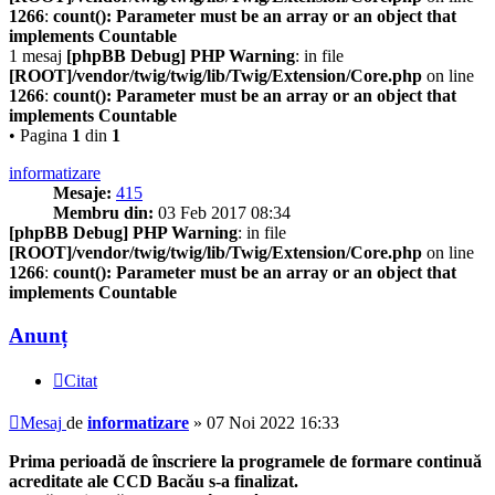
1266
:
count(): Parameter must be an array or an object that
implements Countable
1 mesaj
[phpBB Debug] PHP Warning
: in file
[ROOT]/vendor/twig/twig/lib/Twig/Extension/Core.php
on line
1266
:
count(): Parameter must be an array or an object that
implements Countable
• Pagina
1
din
1
informatizare
Mesaje:
415
Membru din:
03 Feb 2017 08:34
[phpBB Debug] PHP Warning
: in file
[ROOT]/vendor/twig/twig/lib/Twig/Extension/Core.php
on line
1266
:
count(): Parameter must be an array or an object that
implements Countable
Anunț
Citat
Mesaj
de
informatizare
»
07 Noi 2022 16:33
Prima perioadă de înscriere la programele de formare continuă
acreditate ale CCD Bacău s-a finalizat.