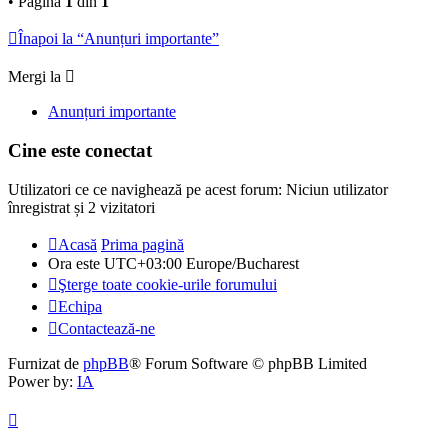
• Pagina
1
din
1
Înapoi la “Anunțuri importante”
Mergi la
Anunțuri importante
Cine este conectat
Utilizatori ce ce navighează pe acest forum: Niciun utilizator
înregistrat și 2 vizitatori
Acasă
Prima pagină
Ora este UTC+03:00 Europe/Bucharest
Şterge toate cookie-urile forumului
Echipa
Contactează-ne
Furnizat de
phpBB
® Forum Software © phpBB Limited
Power by:
IA