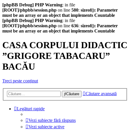
[phpBB Debug] PHP Warning
: in file
[ROOT]/phpbb/session.php
on line
580
:
sizeof(): Parameter
must be an array or an object that implements Countable
[phpBB Debug] PHP Warning
: in file
[ROOT]/phpbb/session.php
on line
636
:
sizeof(): Parameter
must be an array or an object that implements Countable
CASA CORPULUI DIDACTIC
”GRIGORE TABACARU”
BACĂU
Treci peste conţinut
Căutare avansată
Căutare
Legături rapide
Vezi subiecte fără răspuns
Vezi subiecte active