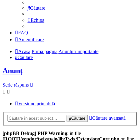
Căutare
Echipa
FAQ
Autentificare
Acasă
Prima pagină
Anunțuri importante
Căutare
Anunț
Scrie răspuns
Versiune printabilă
Căutare avansată
Căutare
[phpBB Debug] PHP Warning
: in file
[ROOT]/vendor/twig/twig/lib/Twig/Extension/Core.php
on line