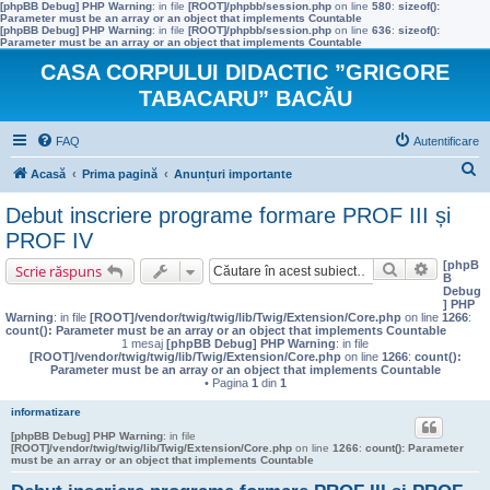
[phpBB Debug] PHP Warning
: in file
[ROOT]/phpbb/session.php
on line
580
:
sizeof():
Parameter must be an array or an object that implements Countable
[phpBB Debug] PHP Warning
: in file
[ROOT]/phpbb/session.php
on line
636
:
sizeof():
Parameter must be an array or an object that implements Countable
CASA CORPULUI DIDACTIC ”GRIGORE
TABACARU” BACĂU
FAQ
Autentificare
C
Acasă
Prima pagină
Anunțuri importante
ă
Debut inscriere programe formare PROF III și
u
PROF IV
t
[phpB
Căutare
Căutare 
Scrie răspuns
B
a
Debug
] PHP
r
Warning
: in file
[ROOT]/vendor/twig/twig/lib/Twig/Extension/Core.php
on line
1266
:
count(): Parameter must be an array or an object that implements Countable
e
1 mesaj
[phpBB Debug] PHP Warning
: in file
[ROOT]/vendor/twig/twig/lib/Twig/Extension/Core.php
on line
1266
:
count():
Parameter must be an array or an object that implements Countable
• Pagina
1
din
1
informatizare
[phpBB Debug] PHP Warning
: in file
[ROOT]/vendor/twig/twig/lib/Twig/Extension/Core.php
on line
1266
:
count(): Parameter
must be an array or an object that implements Countable