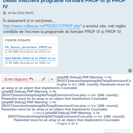
Debut inscriere programe formare PROF III și PROF
IV
M
29 Noi 2022 09:05
e
s
În atașament și in secțiunea „
a
http://www.ccdbacau.ro/PROIECT-PROF.php
” a acestui site, veți regăsi
j
condițiile de înscriere la programele de formare PROF III și PROF IV.
FIŞIERE ATAŞATE
P6_Bacau_prezentare_PROF.rar
(1.98 MiB) Descărcat de 4002 ori
INSCRIERE PROF III SI PROF IV.rar
(2.58 MiB) Descărcat de 3985 ori
[phpBB Debug] PHP Warning
: in file
Scrie răspuns
[ROOT]/vendor/twig/twig/lib/Twig/Extension/Co
re.php
on line
1266
:
count(): Parameter must be
an array or an object that implements Countable
[phpBB Debug] PHP Warning
: in file
[ROOT]/vendor/twig/twig/lib/Twig/Extension/Core.php
on line
1266
:
count():
Parameter must be an array or an object that implements Countable
[phpBB Debug] PHP Warning
: in file
[ROOT]/vendor/twig/twig/lib/Twig/Extension/Core.php
on line
1266
:
count():
Parameter must be an array or an object that implements Countable
1 mesaj
[phpBB Debug] PHP Warning
: in file
[ROOT]/vendor/twig/twig/lib/Twig/Extension/Core.php
on line
1266
:
count():
Parameter must be an array or an object that implements Countable
• Pagina
1
din
1