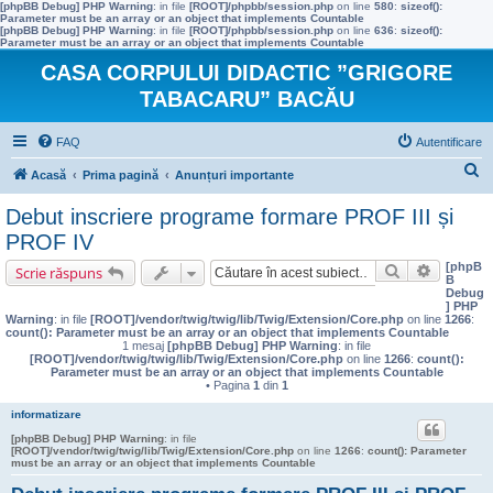
[phpBB Debug] PHP Warning
: in file
[ROOT]/phpbb/session.php
on line
580
:
sizeof():
Parameter must be an array or an object that implements Countable
[phpBB Debug] PHP Warning
: in file
[ROOT]/phpbb/session.php
on line
636
:
sizeof():
Parameter must be an array or an object that implements Countable
CASA CORPULUI DIDACTIC ”GRIGORE
TABACARU” BACĂU
FAQ
Autentificare
C
Acasă
Prima pagină
Anunțuri importante
ă
Debut inscriere programe formare PROF III și
u
PROF IV
t
[phpB
Căutare
Căutare 
Scrie răspuns
B
a
Debug
] PHP
r
Warning
: in file
[ROOT]/vendor/twig/twig/lib/Twig/Extension/Core.php
on line
1266
:
count(): Parameter must be an array or an object that implements Countable
e
1 mesaj
[phpBB Debug] PHP Warning
: in file
[ROOT]/vendor/twig/twig/lib/Twig/Extension/Core.php
on line
1266
:
count():
Parameter must be an array or an object that implements Countable
• Pagina
1
din
1
informatizare
[phpBB Debug] PHP Warning
: in file
[ROOT]/vendor/twig/twig/lib/Twig/Extension/Core.php
on line
1266
:
count(): Parameter
must be an array or an object that implements Countable