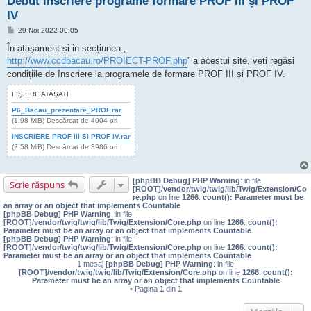
Debut inscriere programe formare PROF III și PROF
IV
M
29 Noi 2022 09:05
e
s
În atașament și in secțiunea „
a
http://www.ccdbacau.ro/PROIECT-PROF.php
” a acestui site, veți regăsi
j
condițiile de înscriere la programele de formare PROF III și PROF IV.
FIŞIERE ATAŞATE
P6_Bacau_prezentare_PROF.rar
(1.98 MiB) Descărcat de 4004 ori
INSCRIERE PROF III SI PROF IV.rar
(2.58 MiB) Descărcat de 3986 ori
[phpBB Debug] PHP Warning
: in file
Scrie răspuns
[ROOT]/vendor/twig/twig/lib/Twig/Extension/Co
re.php
on line
1266
:
count(): Parameter must be
an array or an object that implements Countable
[phpBB Debug] PHP Warning
: in file
[ROOT]/vendor/twig/twig/lib/Twig/Extension/Core.php
on line
1266
:
count():
Parameter must be an array or an object that implements Countable
[phpBB Debug] PHP Warning
: in file
[ROOT]/vendor/twig/twig/lib/Twig/Extension/Core.php
on line
1266
:
count():
Parameter must be an array or an object that implements Countable
1 mesaj
[phpBB Debug] PHP Warning
: in file
[ROOT]/vendor/twig/twig/lib/Twig/Extension/Core.php
on line
1266
:
count():
Parameter must be an array or an object that implements Countable
• Pagina
1
din
1