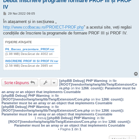
Debut inscriere programe formare PROF III și PROF
IV
M
29 Noi 2022 09:05
e
s
În atașament și in secțiunea „
a
http://www.ccdbacau.ro/PROIECT-PROF.php
” a acestui site, veți regăsi
j
condițiile de înscriere la programele de formare PROF III și PROF IV.
FIŞIERE ATAŞATE
P6_Bacau_prezentare_PROF.rar
(1.98 MiB) Descărcat de 4002 ori
INSCRIERE PROF III SI PROF IV.rar
(2.58 MiB) Descărcat de 3985 ori
[phpBB Debug] PHP Warning
: in file
Scrie răspuns
[ROOT]/vendor/twig/twig/lib/Twig/Extension/Co
re.php
on line
1266
:
count(): Parameter must be
an array or an object that implements Countable
[phpBB Debug] PHP Warning
: in file
[ROOT]/vendor/twig/twig/lib/Twig/Extension/Core.php
on line
1266
:
count():
Parameter must be an array or an object that implements Countable
[phpBB Debug] PHP Warning
: in file
[ROOT]/vendor/twig/twig/lib/Twig/Extension/Core.php
on line
1266
:
count():
Parameter must be an array or an object that implements Countable
1 mesaj
[phpBB Debug] PHP Warning
: in file
[ROOT]/vendor/twig/twig/lib/Twig/Extension/Core.php
on line
1266
:
count():
Parameter must be an array or an object that implements Countable
• Pagina
1
din
1