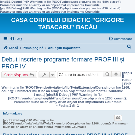
[phpBB Debug] PHP Warning
: in file
[ROOT]/phpbb/session.php
on line
580
:
sizeof():
Parameter must be an array or an object that implements Countable
[phpBB Debug] PHP Warning
: in file
[ROOT]/phpbb/session.php
on line
636
:
sizeof():
Parameter must be an array or an object that implements Countable
CASA CORPULUI DIDACTIC ”GRIGORE
TABACARU” BACĂU
FAQ
Autentificare
C
Acasă
Prima pagină
Anunțuri importante
ă
Debut inscriere programe formare PROF III și
u
PROF IV
t
[phpB
Căutare
Căutare 
Scrie răspuns
B
a
Debug
] PHP
r
Warning
: in file
[ROOT]/vendor/twig/twig/lib/Twig/Extension/Core.php
on line
1266
:
count(): Parameter must be an array or an object that implements Countable
e
1 mesaj
[phpBB Debug] PHP Warning
: in file
[ROOT]/vendor/twig/twig/lib/Twig/Extension/Core.php
on line
1266
:
count():
Parameter must be an array or an object that implements Countable
• Pagina
1
din
1
informatizare
[phpBB Debug] PHP Warning
: in file
[ROOT]/vendor/twig/twig/lib/Twig/Extension/Core.php
on line
1266
:
count(): Parameter
must be an array or an object that implements Countable