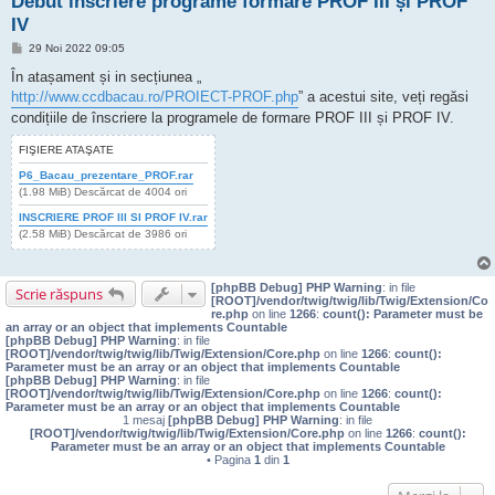
Debut inscriere programe formare PROF III și PROF
IV
M
29 Noi 2022 09:05
e
s
În atașament și in secțiunea „
a
http://www.ccdbacau.ro/PROIECT-PROF.php
” a acestui site, veți regăsi
j
condițiile de înscriere la programele de formare PROF III și PROF IV.
FIŞIERE ATAŞATE
P6_Bacau_prezentare_PROF.rar
(1.98 MiB) Descărcat de 4004 ori
INSCRIERE PROF III SI PROF IV.rar
(2.58 MiB) Descărcat de 3986 ori
[phpBB Debug] PHP Warning
: in file
Scrie răspuns
[ROOT]/vendor/twig/twig/lib/Twig/Extension/Co
re.php
on line
1266
:
count(): Parameter must be
an array or an object that implements Countable
[phpBB Debug] PHP Warning
: in file
[ROOT]/vendor/twig/twig/lib/Twig/Extension/Core.php
on line
1266
:
count():
Parameter must be an array or an object that implements Countable
[phpBB Debug] PHP Warning
: in file
[ROOT]/vendor/twig/twig/lib/Twig/Extension/Core.php
on line
1266
:
count():
Parameter must be an array or an object that implements Countable
1 mesaj
[phpBB Debug] PHP Warning
: in file
[ROOT]/vendor/twig/twig/lib/Twig/Extension/Core.php
on line
1266
:
count():
Parameter must be an array or an object that implements Countable
• Pagina
1
din
1