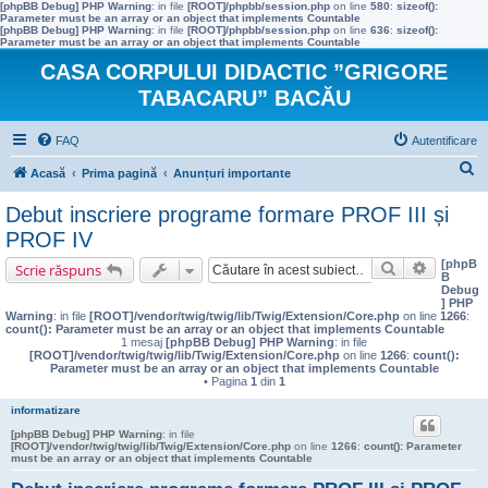
[phpBB Debug] PHP Warning
: in file
[ROOT]/phpbb/session.php
on line
580
:
sizeof():
Parameter must be an array or an object that implements Countable
[phpBB Debug] PHP Warning
: in file
[ROOT]/phpbb/session.php
on line
636
:
sizeof():
Parameter must be an array or an object that implements Countable
CASA CORPULUI DIDACTIC ”GRIGORE
TABACARU” BACĂU
FAQ
Autentificare
C
Acasă
Prima pagină
Anunțuri importante
ă
Debut inscriere programe formare PROF III și
u
PROF IV
t
[phpB
Căutare
Căutare 
Scrie răspuns
B
a
Debug
] PHP
r
Warning
: in file
[ROOT]/vendor/twig/twig/lib/Twig/Extension/Core.php
on line
1266
:
count(): Parameter must be an array or an object that implements Countable
e
1 mesaj
[phpBB Debug] PHP Warning
: in file
[ROOT]/vendor/twig/twig/lib/Twig/Extension/Core.php
on line
1266
:
count():
Parameter must be an array or an object that implements Countable
• Pagina
1
din
1
informatizare
[phpBB Debug] PHP Warning
: in file
[ROOT]/vendor/twig/twig/lib/Twig/Extension/Core.php
on line
1266
:
count(): Parameter
must be an array or an object that implements Countable