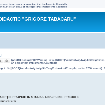
ter must be an array or an object that implements Countable
ter must be an array or an object that implements Countable
DIDACTIC ”GRIGORE TABACARU”
u
[phpBB Debug] PHP Warning
: in file
[ROOT]/vendor/twig/twig/lib/Twig/Exte
Căutare
Căutare avansată
an object that implements Countable
ng
: in file
[ROOT]/vendor/twig/twig/lib/Twig/Extension/Core.php
on line
1266
:
count(): 
CEPŢIE PROPRIE ÎN STUDIUL DISCIPLINEI PREDATE
reuniversitar