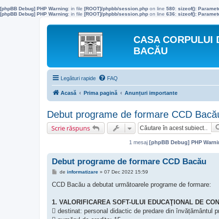
[phpBB Debug] PHP Warning
: in file
[ROOT]/phpbb/session.php
on line
580
:
sizeof(): Parame
[phpBB Debug] PHP Warning
: in file
[ROOT]/phpbb/session.php
on line
636
:
sizeof(): Parame
CASA CORPULUI 
BACĂU
Legături rapide
FAQ
Acasă
Prima pagină
Anunțuri importante
Debut programe de formare CCD Bacă
Scrie răspuns
1 mesaj
[phpBB Debug] PHP Warni
Debut programe de formare CCD Bacău
M
de
informatizare
»
07 Dec 2022 15:59
e
s
CCD Bacău a debutat următoarele programe de formare:
a
j
1. VALORIFICAREA SOFT-ULUI EDUCAŢIONAL DE CON
 destinat: personal didactic de predare din învățământul p