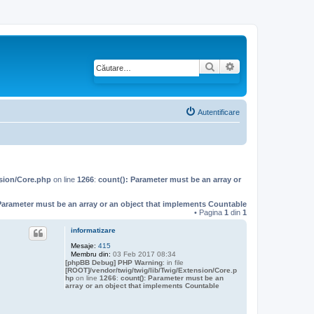
Căutare
Căutare avansată
Autentificare
nsion/Core.php
on line
1266
:
count(): Parameter must be an array or
Parameter must be an array or an object that implements Countable
• Pagina
1
din
1
informatizare
Mesaje:
415
Membru din:
03 Feb 2017 08:34
[phpBB Debug] PHP Warning
: in file
[ROOT]/vendor/twig/twig/lib/Twig/Extension/Core.p
hp
on line
1266
:
count(): Parameter must be an
array or an object that implements Countable