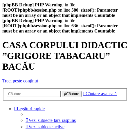
[phpBB Debug] PHP Warning
: in file
[ROOT]/phpbb/session.php
on line
580
:
sizeof(): Parameter
must be an array or an object that implements Countable
[phpBB Debug] PHP Warning
: in file
[ROOT]/phpbb/session.php
on line
636
:
sizeof(): Parameter
must be an array or an object that implements Countable
CASA CORPULUI DIDACTIC
”GRIGORE TABACARU”
BACĂU
Treci peste conţinut
Căutare avansată
Căutare
Legături rapide
Vezi subiecte fără răspuns
Vezi subiecte active