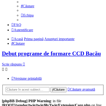
Căutare
Echipa
FAQ
Autentificare
Acasă
Prima pagină
Anunțuri importante
Căutare
Debut programe de formare CCD Bacău
Scrie răspuns
Versiune printabilă
Căutare avansată
Căutare
[phpBB Debug] PHP Warning
: in file
[ROOT]/vendor/twig/twig/lib/Twig/Extension/Core.php
on line