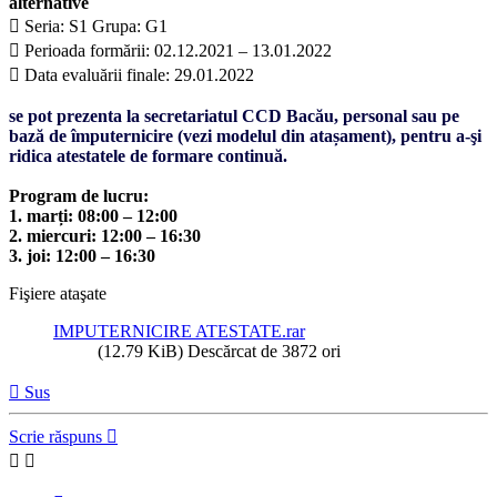
alternative
 Seria: S1 Grupa: G1
 Perioada formării: 02.12.2021 – 13.01.2022
 Data evaluării finale: 29.01.2022
se pot prezenta la secretariatul CCD Bacău, personal sau pe
bază de împuternicire (vezi modelul din atașament), pentru a-şi
ridica atestatele de formare continuă.
Program de lucru:
1. marți: 08:00 – 12:00
2. miercuri: 12:00 – 16:30
3. joi: 12:00 – 16:30
Fişiere ataşate
IMPUTERNICIRE ATESTATE.rar
(12.79 KiB) Descărcat de 3872 ori
Sus
Scrie răspuns