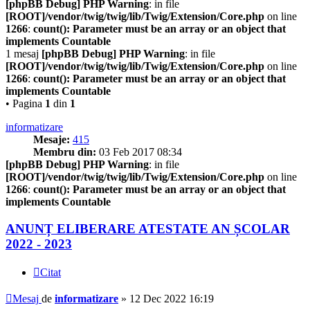
[phpBB Debug] PHP Warning
: in file
[ROOT]/vendor/twig/twig/lib/Twig/Extension/Core.php
on line
1266
:
count(): Parameter must be an array or an object that
implements Countable
1 mesaj
[phpBB Debug] PHP Warning
: in file
[ROOT]/vendor/twig/twig/lib/Twig/Extension/Core.php
on line
1266
:
count(): Parameter must be an array or an object that
implements Countable
• Pagina
1
din
1
informatizare
Mesaje:
415
Membru din:
03 Feb 2017 08:34
[phpBB Debug] PHP Warning
: in file
[ROOT]/vendor/twig/twig/lib/Twig/Extension/Core.php
on line
1266
:
count(): Parameter must be an array or an object that
implements Countable
ANUNȚ ELIBERARE ATESTATE AN ȘCOLAR
2022 - 2023
Citat
Mesaj
de
informatizare
»
12 Dec 2022 16:19