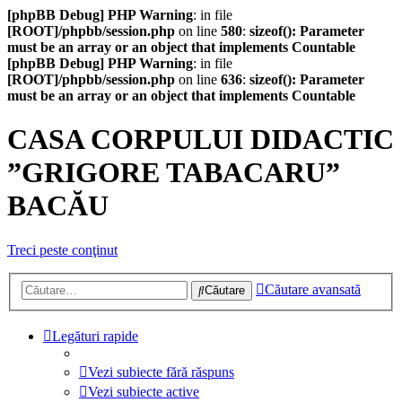
[phpBB Debug] PHP Warning
: in file
[ROOT]/phpbb/session.php
on line
580
:
sizeof(): Parameter
must be an array or an object that implements Countable
[phpBB Debug] PHP Warning
: in file
[ROOT]/phpbb/session.php
on line
636
:
sizeof(): Parameter
must be an array or an object that implements Countable
CASA CORPULUI DIDACTIC
”GRIGORE TABACARU”
BACĂU
Treci peste conţinut
Căutare avansată
Căutare
Legături rapide
Vezi subiecte fără răspuns
Vezi subiecte active