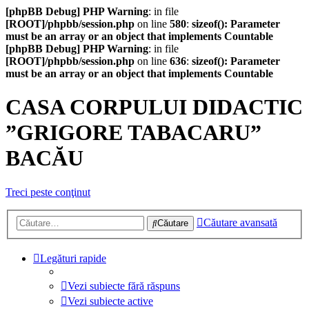
[phpBB Debug] PHP Warning
: in file
[ROOT]/phpbb/session.php
on line
580
:
sizeof(): Parameter
must be an array or an object that implements Countable
[phpBB Debug] PHP Warning
: in file
[ROOT]/phpbb/session.php
on line
636
:
sizeof(): Parameter
must be an array or an object that implements Countable
CASA CORPULUI DIDACTIC
”GRIGORE TABACARU”
BACĂU
Treci peste conţinut
Căutare avansată
Căutare
Legături rapide
Vezi subiecte fără răspuns
Vezi subiecte active