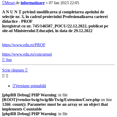
Mesaj
de
informatizare
»
07 Ian 2023 22:05
A N U N Ț privind modificarea și completarea apelului de
selecție nr. 3, în cadrul proiectului Profesionalizarea carierei
didactice - PROF
înregistrat cu nr. 745/146587_POCU/22.12.2022, publicat pe
site-ul Ministerului Educației, în data de 29.12.2022
https://www.edu.ro/PROF
https://www.edu.ro/concursuri
Sus
Scrie răspuns
Versiune printabilă
[phpBB Debug] PHP Warning
: in file
[ROOT]/vendor/twig/twig/lib/Twig/Extension/Core.php
on line
1266
:
count(): Parameter must be an array or an object that
implements Countable
[phpBB Debug] PHP Warning
: in file