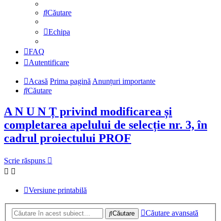
Căutare
Echipa
FAQ
Autentificare
Acasă
Prima pagină
Anunțuri importante
Căutare
A N U N Ț privind modificarea și
completarea apelului de selecție nr. 3, în
cadrul proiectului PROF
Scrie răspuns
Versiune printabilă
Căutare avansată
Căutare