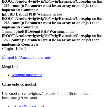
[ROOT]/vendor/twig/twig/lib/Twig/Extension/Core.php
on line
1266
:
count(): Parameter must be an array or an object that
implements Countable
[phpBB Debug] PHP Warning
: in file
[ROOT]/vendor/twig/twig/lib/Twig/Extension/Core.php
on line
1266
:
count(): Parameter must be an array or an object that
implements Countable
1 mesaj
[phpBB Debug] PHP Warning
: in file
[ROOT]/vendor/twig/twig/lib/Twig/Extension/Core.php
on line
1266
:
count(): Parameter must be an array or an object that
implements Countable
• Pagina
1
din
1
Înapoi la “Anunțuri importante”
Mergi la
Anunțuri importante
Cine este conectat
Utilizatori ce ce navighează pe acest forum: Niciun utilizator
înregistrat și 9 vizitatori
Acasă
Prima pagină