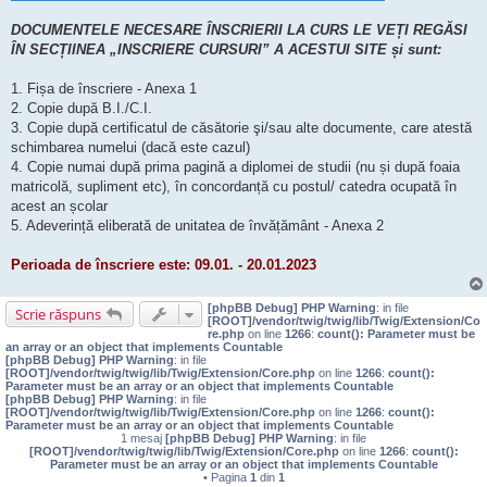
DOCUMENTELE NECESARE ÎNSCRIERII LA CURS LE VEȚI REGĂSI
ÎN SECȚIINEA „INSCRIERE CURSURI” A ACESTUI SITE și sunt:
1. Fișa de înscriere - Anexa 1
2. Copie după B.I./C.I.
3. Copie după certificatul de căsătorie şi/sau alte documente, care atestă
schimbarea numelui (dacă este cazul)
4. Copie numai după prima pagină a diplomei de studii (nu și după foaia
matricolă, supliment etc), în concordanță cu postul/ catedra ocupată în
acest an școlar
5. Adeverință eliberată de unitatea de învățământ - Anexa 2
Perioada de înscriere este: 09.01. - 20.01.2023
[phpBB Debug] PHP Warning
: in file
Scrie răspuns
[ROOT]/vendor/twig/twig/lib/Twig/Extension/Co
re.php
on line
1266
:
count(): Parameter must be
an array or an object that implements Countable
[phpBB Debug] PHP Warning
: in file
[ROOT]/vendor/twig/twig/lib/Twig/Extension/Core.php
on line
1266
:
count():
Parameter must be an array or an object that implements Countable
[phpBB Debug] PHP Warning
: in file
[ROOT]/vendor/twig/twig/lib/Twig/Extension/Core.php
on line
1266
:
count():
Parameter must be an array or an object that implements Countable
1 mesaj
[phpBB Debug] PHP Warning
: in file
[ROOT]/vendor/twig/twig/lib/Twig/Extension/Core.php
on line
1266
:
count():
Parameter must be an array or an object that implements Countable
• Pagina
1
din
1