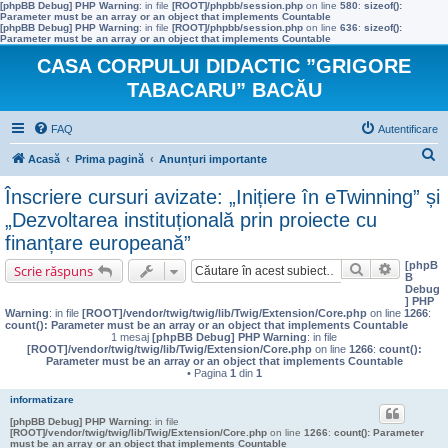
[phpBB Debug] PHP Warning
: in file
[ROOT]/phpbb/session.php
on line
580
:
sizeof():
Parameter must be an array or an object that implements Countable
[phpBB Debug] PHP Warning
: in file
[ROOT]/phpbb/session.php
on line
636
:
sizeof():
Parameter must be an array or an object that implements Countable
CASA CORPULUI DIDACTIC ”GRIGORE
TABACARU” BACĂU
FAQ
Autentificare
C
Acasă
Prima pagină
Anunțuri importante
ă
Înscriere cursuri avizate: „Inițiere în eTwinning” și
u
„Dezvoltarea instituțională prin proiecte cu
t
finanțare europeană”
a
[phpB
Căutare
Căutare 
Scrie răspuns
B
r
Debug
] PHP
e
Warning
: in file
[ROOT]/vendor/twig/twig/lib/Twig/Extension/Core.php
on line
1266
:
count(): Parameter must be an array or an object that implements Countable
1 mesaj
[phpBB Debug] PHP Warning
: in file
[ROOT]/vendor/twig/twig/lib/Twig/Extension/Core.php
on line
1266
:
count():
Parameter must be an array or an object that implements Countable
• Pagina
1
din
1
informatizare
[phpBB Debug] PHP Warning
: in file
[ROOT]/vendor/twig/twig/lib/Twig/Extension/Core.php
on line
1266
:
count(): Parameter
must be an array or an object that implements Countable