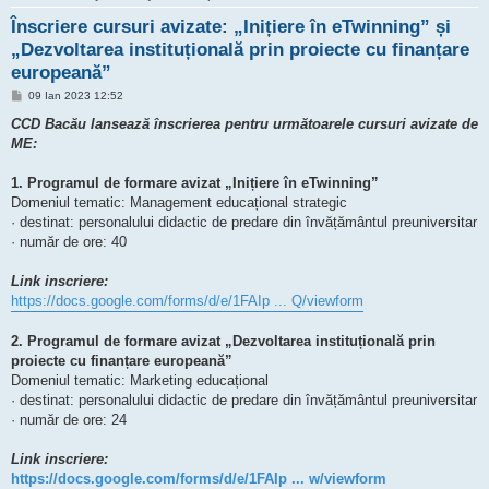
Înscriere cursuri avizate: „Inițiere în eTwinning” și
„Dezvoltarea instituțională prin proiecte cu finanțare
europeană”
M
09 Ian 2023 12:52
e
s
CCD Bacău lansează înscrierea pentru următoarele cursuri avizate de
a
ME:
j
1. Programul de formare avizat „Inițiere în eTwinning”
Domeniul tematic: Management educațional strategic
· destinat: personalului didactic de predare din învățământul preuniversitar
· număr de ore: 40
Link inscriere:
https://docs.google.com/forms/d/e/1FAIp ... Q/viewform
2. Programul de formare avizat „Dezvoltarea instituțională prin
proiecte cu finanțare europeană”
Domeniul tematic: Marketing educațional
· destinat: personalului didactic de predare din învățământul preuniversitar
· număr de ore: 24
Link inscriere:
https://docs.google.com/forms/d/e/1FAIp ... w/viewform