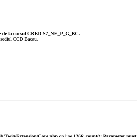
tele de la cursul CRED S7_NE_P_G_BC.
la sediul CCD Bacau.
ib/Twig/Extension/Core.php
on line
1266
:
count(): Parameter must