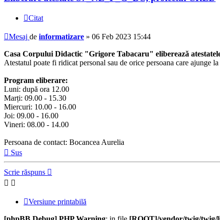
Citat
Mesaj
de
informatizare
»
06 Feb 2023 15:44
Casa Corpului Didactic "Grigore Tabacaru" eliberează atesta
Atestatul poate fi ridicat personal sau de orice persoana care ajunge 
Program eliberare:
Luni: după ora 12.00
Marți: 09.00 - 15.30
Miercuri: 10.00 - 16.00
Joi: 09.00 - 16.00
Vineri: 08.00 - 14.00
Persoana de contact: Bocancea Aurelia
Sus
Scrie răspuns
Versiune printabilă
[phpBB Debug] PHP Warning
: in file
[ROOT]/vendor/twig/twig/l