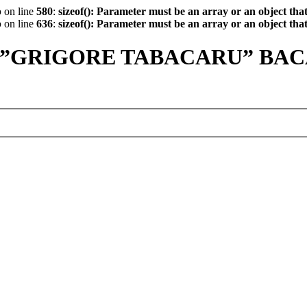
p
on line
580
:
sizeof(): Parameter must be an array or an object th
p
on line
636
:
sizeof(): Parameter must be an array or an object th
 ”GRIGORE TABACARU” BA