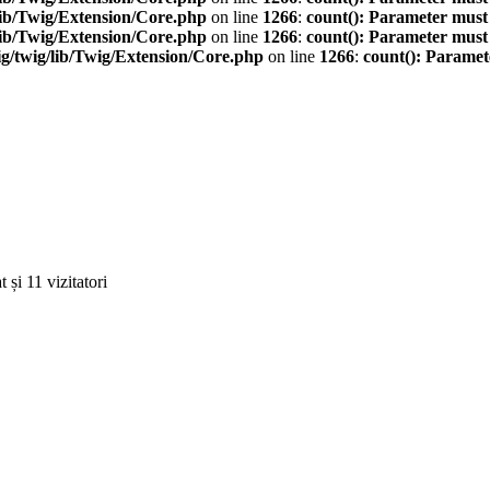
ib/Twig/Extension/Core.php
on line
1266
:
count(): Parameter must
ib/Twig/Extension/Core.php
on line
1266
:
count(): Parameter must
/twig/lib/Twig/Extension/Core.php
on line
1266
:
count(): Paramet
 și 11 vizitatori