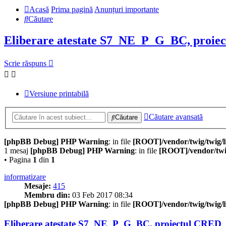
Acasă
Prima pagină
Anunțuri importante
Căutare
Eliberare atestate S7_NE_P_G_BC, proie
Scrie răspuns
Versiune printabilă
Căutare avansată
Căutare
[phpBB Debug] PHP Warning
: in file
[ROOT]/vendor/twig/twig/l
1 mesaj
[phpBB Debug] PHP Warning
: in file
[ROOT]/vendor/twig
• Pagina
1
din
1
informatizare
Mesaje:
415
Membru din:
03 Feb 2017 08:34
[phpBB Debug] PHP Warning
: in file
[ROOT]/vendor/twig/twig/l
Eliberare atestate S7_NE_P_G_BC, proiectul CRED