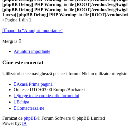
[phpBB Debug] PHP Warning
: in file
[ROOT]/vendor/twig/twig/l
[phpBB Debug] PHP Warning
: in file
[ROOT]/vendor/twig/twig/l
1 mesaj
[phpBB Debug] PHP Warning
: in file
[ROOT]/vendor/twig
• Pagina
1
din
1
Înapoi la “Anunțuri importante”
Mergi la
Anunțuri importante
Cine este conectat
Utilizatori ce ce navighează pe acest forum: Niciun utilizator înregistrat
Acasă
Prima pagină
Ora este UTC+03:00 Europe/Bucharest
Şterge toate cookie-urile forumului
Echipa
Contactează-ne
Furnizat de
phpBB
® Forum Software © phpBB Limited
Power by:
IA