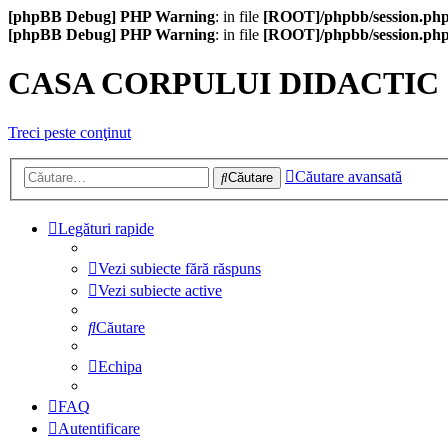
[phpBB Debug] PHP Warning
: in file
[ROOT]/phpbb/session.ph
[phpBB Debug] PHP Warning
: in file
[ROOT]/phpbb/session.ph
CASA CORPULUI DIDACTIC
Treci peste conţinut
Căutare avansată
Căutare
Legături rapide
Vezi subiecte fără răspuns
Vezi subiecte active
Căutare
Echipa
FAQ
Autentificare