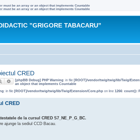
ter must be an array or an object that implements Countable
ter must be an array or an object that implements Countable
DIDACTIC ”GRIGORE TABACARU”
oiectul CRED
[phpBB Debug] PHP Warning
: in file
[ROOT]/vendor/twig/twig/lib/Twig/Exte
Căutare
Căutare avansată
an object that implements Countable
ng
: in file
[ROOT]/vendor/twig/twig/lib/Twig/Extension/Core.php
on line
1266
:
count(): 
tul CRED
 atestatele de la cursul CRED S7_NE_P_G_BC.
care ajunge la sediul CCD Bacau.