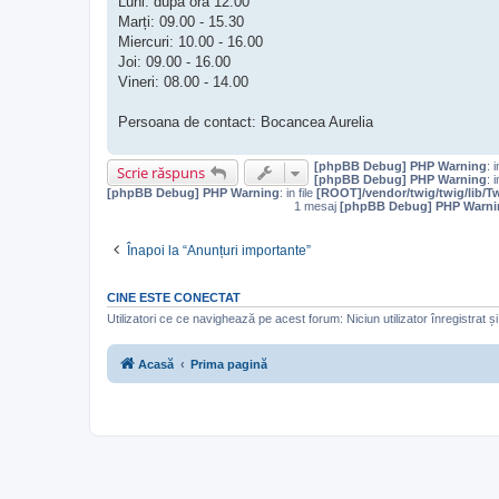
Luni: după ora 12.00
Marți: 09.00 - 15.30
Miercuri: 10.00 - 16.00
Joi: 09.00 - 16.00
Vineri: 08.00 - 14.00
Persoana de contact: Bocancea Aurelia
[phpBB Debug] PHP Warning
: i
Scrie răspuns
[phpBB Debug] PHP Warning
: i
[phpBB Debug] PHP Warning
: in file
[ROOT]/vendor/twig/twig/lib/T
1 mesaj
[phpBB Debug] PHP Warni
Înapoi la “Anunțuri importante”
CINE ESTE CONECTAT
Utilizatori ce ce navighează pe acest forum: Niciun utilizator înregistrat și 
Acasă
Prima pagină