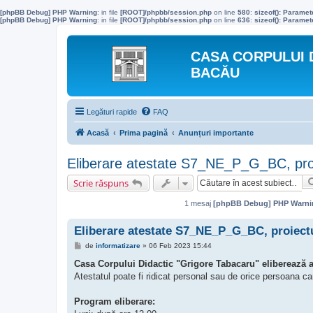
[phpBB Debug] PHP Warning
: in file
[ROOT]/phpbb/session.php
on line
580
:
sizeof(): Parame
[phpBB Debug] PHP Warning
: in file
[ROOT]/phpbb/session.php
on line
636
:
sizeof(): Parame
CASA CORPULUI 
BACĂU
Legături rapide
FAQ
Acasă
Prima pagină
Anunțuri importante
Eliberare atestate S7_NE_P_G_BC, pr
Scrie răspuns
1 mesaj
[phpBB Debug] PHP Warni
Eliberare atestate S7_NE_P_G_BC, proiec
M
de
informatizare
»
06 Feb 2023 15:44
e
s
Casa Corpului Didactic "Grigore Tabacaru" eliberează
a
Atestatul poate fi ridicat personal sau de orice persoana 
j
Program eliberare: