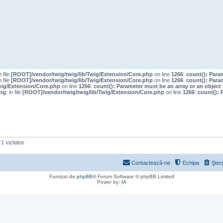
n file
[ROOT]/vendor/twig/twig/lib/Twig/Extension/Core.php
on line
1266
:
count(): Para
n file
[ROOT]/vendor/twig/twig/lib/Twig/Extension/Core.php
on line
1266
:
count(): Para
wig/Extension/Core.php
on line
1266
:
count(): Parameter must be an array or an objec
ng
: in file
[ROOT]/vendor/twig/twig/lib/Twig/Extension/Core.php
on line
1266
:
count(): 
1 vizitator
Contactează-ne
Echipa
Şter
Furnizat de
phpBB
® Forum Software © phpBB Limited
Power by:
IA