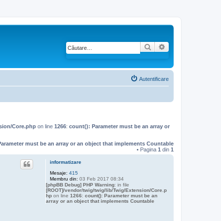
Căutare
Căutare avansată
Autentificare
nsion/Core.php
on line
1266
:
count(): Parameter must be an array or
Parameter must be an array or an object that implements Countable
• Pagina
1
din
1
informatizare
Mesaje:
415
Membru din:
03 Feb 2017 08:34
[phpBB Debug] PHP Warning
: in file
[ROOT]/vendor/twig/twig/lib/Twig/Extension/Core.p
hp
on line
1266
:
count(): Parameter must be an
array or an object that implements Countable