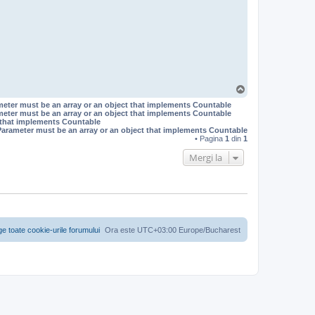
S
u
meter must be an array or an object that implements Countable
s
meter must be an array or an object that implements Countable
t that implements Countable
Parameter must be an array or an object that implements Countable
• Pagina
1
din
1
Mergi la
ge toate cookie-urile forumului
Ora este UTC+03:00 Europe/Bucharest