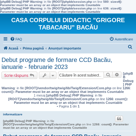
[phpBB Debug] PHP Warning
: in file
[ROOT]/phpbb/session.php
on line
580
:
sizeof():
Parameter must be an array or an object that implements Countable
[phpBB Debug] PHP Warning
: in file
[ROOT]/phpbb/session.php
on line
636
:
sizeof():
Parameter must be an array or an object that implements Countable
CASA CORPULUI DIDACTIC ”GRIGORE
TABACARU” BACĂU
FAQ
Autentificare
C
Acasă
Prima pagină
Anunțuri importante
ă
Debut programe de formare CCD Bacău,
u
ianuarie - februarie 2023
t
[phpB
Căutare
Căutare 
Scrie răspuns
B
a
Debug
] PHP
r
Warning
: in file
[ROOT]/vendor/twig/twig/lib/Twig/Extension/Core.php
on line
1266
:
count(): Parameter must be an array or an object that implements Countable
e
1 mesaj
[phpBB Debug] PHP Warning
: in file
[ROOT]/vendor/twig/twig/lib/Twig/Extension/Core.php
on line
1266
:
count():
Parameter must be an array or an object that implements Countable
• Pagina
1
din
1
informatizare
[phpBB Debug] PHP Warning
: in file
[ROOT]/vendor/twig/twig/lib/Twig/Extension/Core.php
on line
1266
:
count(): Parameter
must be an array or an object that implements Countable