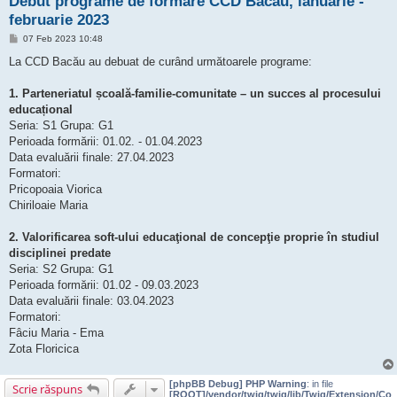
Debut programe de formare CCD Bacău, ianuarie -
februarie 2023
M
07 Feb 2023 10:48
e
s
La CCD Bacău au debuat de curând următoarele programe:
a
j
1. Parteneriatul școală-familie-comunitate – un succes al procesului
educațional
Seria: S1 Grupa: G1
Perioada formării: 01.02. - 01.04.2023
Data evaluării finale: 27.04.2023
Formatori:
Pricopoaia Viorica
Chiriloaie Maria
2. Valorificarea soft-ului educaţional de concepţie proprie în studiul
disciplinei predate
Seria: S2 Grupa: G1
Perioada formării: 01.02 - 09.03.2023
Data evaluării finale: 03.04.2023
Formatori:
Fâciu Maria - Ema
Zota Floricica
[phpBB Debug] PHP Warning
: in file
Scrie răspuns
[ROOT]/vendor/twig/twig/lib/Twig/Extension/Co