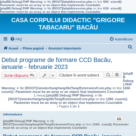
[phpBB Debug] PHP Warning
: in file
[ROOT]/phpbb/session.php
on line
580
:
sizeof():
Parameter must be an array or an object that implements Countable
[phpBB Debug] PHP Warning
: in file
[ROOT]/phpbb/session.php
on line
636
:
sizeof():
Parameter must be an array or an object that implements Countable
CASA CORPULUI DIDACTIC ”GRIGORE
TABACARU” BACĂU
FAQ
Autentificare
C
Acasă
Prima pagină
Anunțuri importante
ă
Debut programe de formare CCD Bacău,
u
ianuarie - februarie 2023
t
[phpB
Căutare
Căutare 
Scrie răspuns
B
a
Debug
] PHP
r
Warning
: in file
[ROOT]/vendor/twig/twig/lib/Twig/Extension/Core.php
on line
1266
:
count(): Parameter must be an array or an object that implements Countable
e
1 mesaj
[phpBB Debug] PHP Warning
: in file
[ROOT]/vendor/twig/twig/lib/Twig/Extension/Core.php
on line
1266
:
count():
Parameter must be an array or an object that implements Countable
• Pagina
1
din
1
informatizare
[phpBB Debug] PHP Warning
: in file
[ROOT]/vendor/twig/twig/lib/Twig/Extension/Core.php
on line
1266
:
count(): Parameter
must be an array or an object that implements Countable