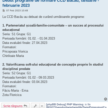
Debut programe de formare CCD Bacău, ianuarie -
februarie 2023
M
07 Feb 2023 10:48
e
s
La CCD Bacău au debuat de curând următoarele programe:
a
j
1. Parteneriatul școală-familie-comunitate – un succes al procesului
educațional
Seria: S1 Grupa: G1
Perioada formării: 01.02. - 01.04.2023
Data evaluării finale: 27.04.2023
Formatori:
Pricopoaia Viorica
Chiriloaie Maria
2. Valorificarea soft-ului educaţional de concepţie proprie în studiul
disciplinei predate
Seria: S2 Grupa: G1
Perioada formării: 01.02 - 09.03.2023
Data evaluării finale: 03.04.2023
Formatori:
Fâciu Maria - Ema
Zota Floricica
[phpBB Debug] PHP Warning
: in file
Scrie răspuns
[ROOT]/vendor/twig/twig/lib/Twig/Extension/Co