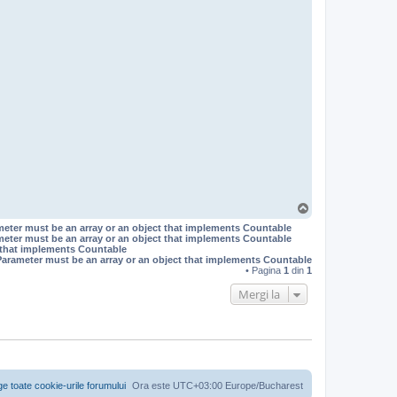
S
u
meter must be an array or an object that implements Countable
s
meter must be an array or an object that implements Countable
t that implements Countable
Parameter must be an array or an object that implements Countable
• Pagina
1
din
1
Mergi la
ge toate cookie-urile forumului
Ora este UTC+03:00 Europe/Bucharest