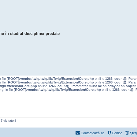
ie în studiul disciplinei predate
n file
[ROOT]/vendor/twig/twig/lib/Twig/Extension/Core.php
on line
1266
:
count(): Para
n file
[ROOT]/vendor/twig/twig/lib/Twig/Extension/Core.php
on line
1266
:
count(): Para
wig/Extension/Core.php
on line
1266
:
count(): Parameter must be an array or an objec
ng
: in file
[ROOT]/vendor/twig/twig/lib/Twig/Extension/Core.php
on line
1266
:
count(): 
7 vizitatori
Contactează-ne
Echipa
Şter