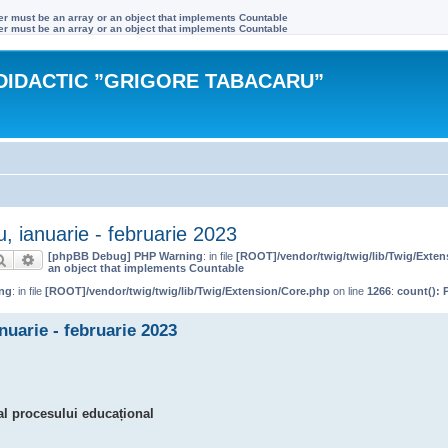
ter must be an array or an object that implements Countable
ter must be an array or an object that implements Countable
DIDACTIC ”GRIGORE TABACARU”
ianuarie - februarie 2023
[phpBB Debug] PHP Warning
: in file
[ROOT]/vendor/twig/twig/lib/Twig/Exte
Căutare
Căutare avansată
an object that implements Countable
ng
: in file
[ROOT]/vendor/twig/twig/lib/Twig/Extension/Core.php
on line
1266
:
count(): 
uarie - februarie 2023
al procesului educațional