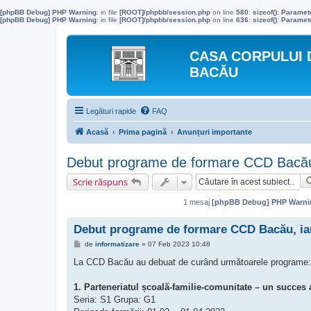
[phpBB Debug] PHP Warning
: in file
[ROOT]/phpbb/session.php
on line
580
:
sizeof(): Parame
[phpBB Debug] PHP Warning
: in file
[ROOT]/phpbb/session.php
on line
636
:
sizeof(): Parame
CASA CORPULUI 
BACĂU
Legături rapide
FAQ
Acasă
Prima pagină
Anunțuri importante
Debut programe de formare CCD Bacău, 
Scrie răspuns
1 mesaj
[phpBB Debug] PHP Warni
Debut programe de formare CCD Bacău, ian
M
de
informatizare
»
07 Feb 2023 10:48
e
s
La CCD Bacău au debuat de curând următoarele programe:
a
j
1. Parteneriatul școală-familie-comunitate – un succes 
Seria: S1 Grupa: G1