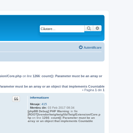
Căutare
Căutare avansată
Autentificare
nsion/Core.php
on line
1266
:
count(): Parameter must be an array or
Parameter must be an array or an object that implements Countable
• Pagina
1
din
1
informatizare
Mesaje:
415
Membru din:
03 Feb 2017 08:34
[phpBB Debug] PHP Warning
: in file
[ROOT]/vendor/twig/twig/lib/Twig/Extension/Core.p
hp
on line
1266
:
count(): Parameter must be an
array or an object that implements Countable