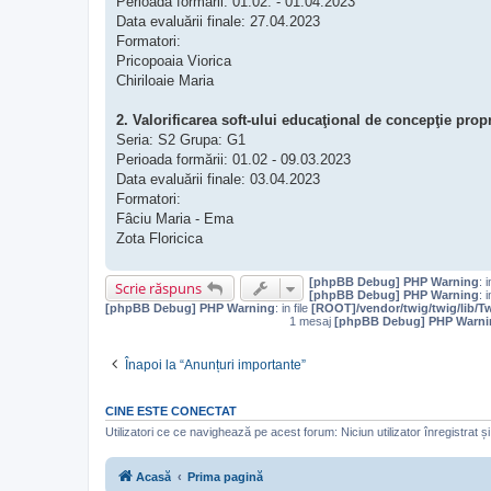
Perioada formării: 01.02. - 01.04.2023
Data evaluării finale: 27.04.2023
Formatori:
Pricopoaia Viorica
Chiriloaie Maria
2. Valorificarea soft-ului educaţional de concepţie propr
Seria: S2 Grupa: G1
Perioada formării: 01.02 - 09.03.2023
Data evaluării finale: 03.04.2023
Formatori:
Fâciu Maria - Ema
Zota Floricica
[phpBB Debug] PHP Warning
: i
Scrie răspuns
[phpBB Debug] PHP Warning
: i
[phpBB Debug] PHP Warning
: in file
[ROOT]/vendor/twig/twig/lib/T
1 mesaj
[phpBB Debug] PHP Warni
Înapoi la “Anunțuri importante”
CINE ESTE CONECTAT
Utilizatori ce ce navighează pe acest forum: Niciun utilizator înregistrat și 
Acasă
Prima pagină