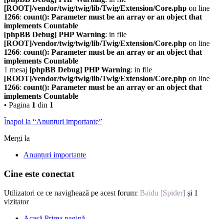
[ROOT]/vendor/twig/twig/lib/Twig/Extension/Core.php
on line
1266
:
count(): Parameter must be an array or an object that
implements Countable
[phpBB Debug] PHP Warning
: in file
[ROOT]/vendor/twig/twig/lib/Twig/Extension/Core.php
on line
1266
:
count(): Parameter must be an array or an object that
implements Countable
1 mesaj
[phpBB Debug] PHP Warning
: in file
[ROOT]/vendor/twig/twig/lib/Twig/Extension/Core.php
on line
1266
:
count(): Parameter must be an array or an object that
implements Countable
• Pagina
1
din
1
Înapoi la “Anunțuri importante”
Mergi la
Anunțuri importante
Cine este conectat
Utilizatori ce ce navighează pe acest forum:
Baidu [Spider]
și 1
vizitator
Acasă
Prima pagină