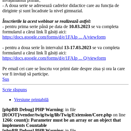
învățământul primar;
- A doua serie se adresează cadrelor didactice care au funcția de
diriginte și sunt încadrate la nivel gimnazial.
Înscrierile la acest webinar se realizează astfel:
- pentru prima serie până pe data de
10.03.2023
se va completa
formularul a cărui link îl găsiți aici:
https://docs.google.com/forms/d/e/1FAIp ... A/viewform
- pentru a doua serie în intervalul
13-17.03.2023
se va completa
formularul a cărui link îl găsiți aici:
https://docs.google.com/forms/d/e/1FAIp ... Q/viewform
Pe email cei care se înscriu vor primi date despre ziua și ora la care
vor fi invitați să participe.
Sus
Scrie răspuns
Versiune printabilă
[phpBB Debug] PHP Warning
: in file
[ROOT]/vendor/twig/twig/lib/Twig/Extension/Core.php
on line
1266
:
count(): Parameter must be an array or an object that
implements Countable
[phpBB Debug] PHP Warning
: in file