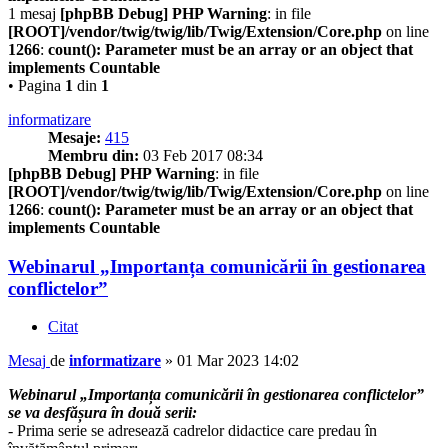
1 mesaj
[phpBB Debug] PHP Warning
: in file
[ROOT]/vendor/twig/twig/lib/Twig/Extension/Core.php
on line
1266
:
count(): Parameter must be an array or an object that
implements Countable
• Pagina
1
din
1
informatizare
Mesaje:
415
Membru din:
03 Feb 2017 08:34
[phpBB Debug] PHP Warning
: in file
[ROOT]/vendor/twig/twig/lib/Twig/Extension/Core.php
on line
1266
:
count(): Parameter must be an array or an object that
implements Countable
Webinarul „Importanța comunicării în gestionarea
conflictelor”
Citat
Mesaj
de
informatizare
»
01 Mar 2023 14:02
Webinarul „Importanța comunicării în gestionarea conflictelor”
se va desfășura în două serii:
- Prima serie se adresează cadrelor didactice care predau în