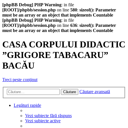
[phpBB Debug] PHP Warning
: in file
[ROOT]/phpbb/session.php
on line
580
:
sizeof(): Parameter
must be an array or an object that implements Countable
[phpBB Debug] PHP Warning
: in file
[ROOT]/phpbb/session.php
on line
636
:
sizeof(): Parameter
must be an array or an object that implements Countable
CASA CORPULUI DIDACTIC
”GRIGORE TABACARU”
BACĂU
Treci peste conţinut
Căutare avansată
Căutare
Legături rapide
Vezi subiecte fără răspuns
Vezi subiecte active