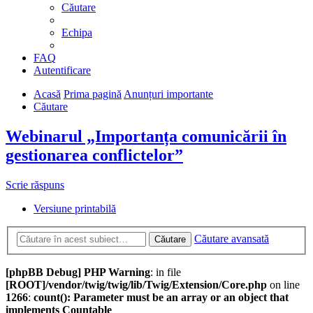
Căutare
Echipa
FAQ
Autentificare
Acasă
Prima pagină
Anunțuri importante
Căutare
Webinarul „Importanța comunicării în
gestionarea conflictelor”
Scrie răspuns
Versiune printabilă
Căutare avansată
Căutare
[phpBB Debug] PHP Warning
: in file
[ROOT]/vendor/twig/twig/lib/Twig/Extension/Core.php
on line
1266
:
count(): Parameter must be an array or an object that
implements Countable