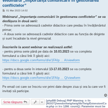
Webinarul „Importanța comunicării în gestionarea
conflictelor”
M
01 Mar 2023 14:02
e
s
Webinarul „Importanța comunicării în gestionarea conflictelor” se va
a
desfășura în două serii:
j
- Prima serie se adresează cadrelor didactice care predau în învățământul
primar;
- A doua serie se adresează cadrelor didactice care au funcția de diriginte
și sunt încadrate la nivel gimnazial.
Înscrierile la acest webinar se realizează astfel:
- pentru prima serie până pe data de
10.03.2023
se va completa
formularul a cărui link îl găsiți aici:
https://docs.google.com/forms/d/e/1FAIp ... A/viewform
- pentru a doua serie în intervalul
13-17.03.2023
se va completa
formularul a cărui link îl găsiți aici:
https://docs.google.com/forms/d/e/1FAIp ... Q/viewform
Pe email cei care se înscriu vor primi date despre ziua și ora la care vor fi
invitați să participe.
[phpBB Debug] PHP Warning
: in file
Scrie răspuns
[ROOT]/vendor/twig/twig/lib/Twig/Extension/Co
re.php
on line
1266
:
count(): Parameter must be