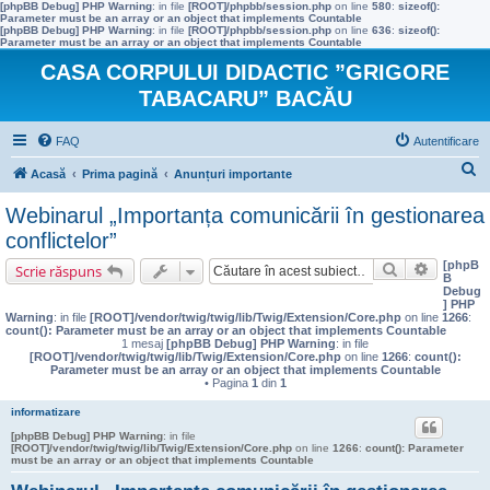
[phpBB Debug] PHP Warning
: in file
[ROOT]/phpbb/session.php
on line
580
:
sizeof():
Parameter must be an array or an object that implements Countable
[phpBB Debug] PHP Warning
: in file
[ROOT]/phpbb/session.php
on line
636
:
sizeof():
Parameter must be an array or an object that implements Countable
CASA CORPULUI DIDACTIC ”GRIGORE
TABACARU” BACĂU
FAQ
Autentificare
C
Acasă
Prima pagină
Anunțuri importante
ă
Webinarul „Importanța comunicării în gestionarea
u
conflictelor”
t
[phpB
Căutare
Căutare 
Scrie răspuns
B
a
Debug
] PHP
r
Warning
: in file
[ROOT]/vendor/twig/twig/lib/Twig/Extension/Core.php
on line
1266
:
count(): Parameter must be an array or an object that implements Countable
e
1 mesaj
[phpBB Debug] PHP Warning
: in file
[ROOT]/vendor/twig/twig/lib/Twig/Extension/Core.php
on line
1266
:
count():
Parameter must be an array or an object that implements Countable
• Pagina
1
din
1
informatizare
[phpBB Debug] PHP Warning
: in file
[ROOT]/vendor/twig/twig/lib/Twig/Extension/Core.php
on line
1266
:
count(): Parameter
must be an array or an object that implements Countable