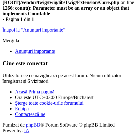
[ROOT]/vendor/twig/twig/lib/Twig/Extension/Core.php
on line
1266
:
count(): Parameter must be an array or an object that
implements Countable
• Pagina
1
din
1
Înapoi la “Anunțuri importante”
Mergi la
Anunțuri importante
Cine este conectat
Utilizatori ce ce navighează pe acest forum: Niciun utilizator
înregistrat și 6 vizitatori
Acasă
Prima pagină
Ora este UTC+03:00 Europe/Bucharest
Şterge toate cookie-urile forumului
Echipa
Contactează-ne
Furnizat de
phpBB
® Forum Software © phpBB Limited
Power by:
IA