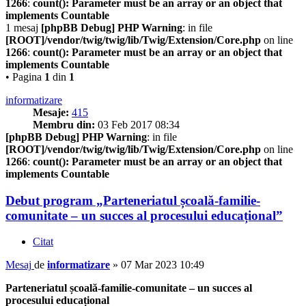
1266
:
count(): Parameter must be an array or an object that
implements Countable
1 mesaj
[phpBB Debug] PHP Warning
: in file
[ROOT]/vendor/twig/twig/lib/Twig/Extension/Core.php
on line
1266
:
count(): Parameter must be an array or an object that
implements Countable
• Pagina
1
din
1
informatizare
Mesaje:
415
Membru din:
03 Feb 2017 08:34
[phpBB Debug] PHP Warning
: in file
[ROOT]/vendor/twig/twig/lib/Twig/Extension/Core.php
on line
1266
:
count(): Parameter must be an array or an object that
implements Countable
Debut program „Parteneriatul școală-familie-
comunitate – un succes al procesului educațional”
Citat
Mesaj
de
informatizare
»
07 Mar 2023 10:49
Parteneriatul școală-familie-comunitate – un succes al
procesului educațional