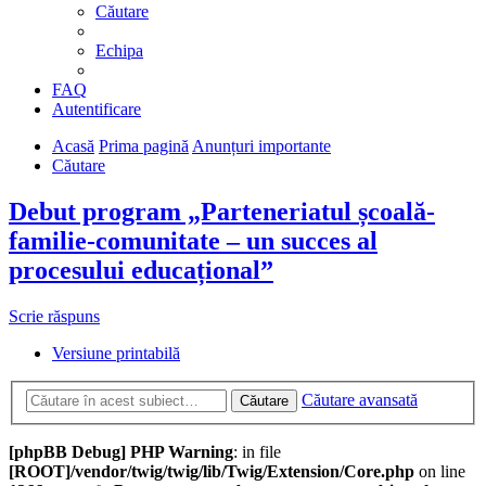
Căutare
Echipa
FAQ
Autentificare
Acasă
Prima pagină
Anunțuri importante
Căutare
Debut program „Parteneriatul școală-
familie-comunitate – un succes al
procesului educațional”
Scrie răspuns
Versiune printabilă
Căutare avansată
Căutare
[phpBB Debug] PHP Warning
: in file
[ROOT]/vendor/twig/twig/lib/Twig/Extension/Core.php
on line