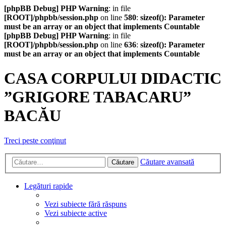
[phpBB Debug] PHP Warning
: in file
[ROOT]/phpbb/session.php
on line
580
:
sizeof(): Parameter
must be an array or an object that implements Countable
[phpBB Debug] PHP Warning
: in file
[ROOT]/phpbb/session.php
on line
636
:
sizeof(): Parameter
must be an array or an object that implements Countable
CASA CORPULUI DIDACTIC
”GRIGORE TABACARU”
BACĂU
Treci peste conţinut
Căutare avansată
Căutare
Legături rapide
Vezi subiecte fără răspuns
Vezi subiecte active