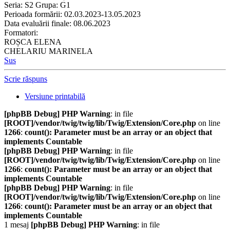
Seria: S2 Grupa: G1
Perioada formării: 02.03.2023-13.05.2023
Data evaluării finale: 08.06.2023
Formatori:
ROȘCA ELENA
CHELARIU MARINELA
Sus
Scrie răspuns
Versiune printabilă
[phpBB Debug] PHP Warning
: in file
[ROOT]/vendor/twig/twig/lib/Twig/Extension/Core.php
on line
1266
:
count(): Parameter must be an array or an object that
implements Countable
[phpBB Debug] PHP Warning
: in file
[ROOT]/vendor/twig/twig/lib/Twig/Extension/Core.php
on line
1266
:
count(): Parameter must be an array or an object that
implements Countable
[phpBB Debug] PHP Warning
: in file
[ROOT]/vendor/twig/twig/lib/Twig/Extension/Core.php
on line
1266
:
count(): Parameter must be an array or an object that
implements Countable
1 mesaj
[phpBB Debug] PHP Warning
: in file