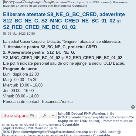
[ROOT]/vendor/twig/twig/lib/Twig/Extension/Core.php
on line
1266
:
count(): Parameter
must be an array or an object that implements Countable
Eliberare atestate S8_NE_G_BC_CRED, adeverințe
S12_BC_NE_G, S2_MNG_CRED_NE_BC_01_02 și
S2_RED_CRED_NE_BC_01_02
M
07 Mar 2023 10:50
e
s
La sediul Casei Corpului Didactic "Grigore Tabacaru" se eliberează:
a
1. Atestatele pentru S8_BC_NE_G, proiectul CRED
j
2. Adeverințele pentru: S12_BC_NE_G,
S2_MNG_CRED_NE_BC_01_02 și S2_RED_CRED_NE_BC_01_02
Ele pot fi ridicate personal sau de orcine ajunge la sediul CCD Bacău.
Program de lucru:
Luni: după ora 12.00
Marți: 09.00 - 15.30
Miercuri: 10.00 - 16.00
Joi: 09.00 - 16.00
Vineri: 08.00 - 14.00
Persoana de contact: Bocancea Aurelia
[phpBB Debug] PHP Warning
: in file
Scrie răspuns
[ROOT]/vendor/twig/twig/lib/Twig/Extension/Co
re.php
on line
1266
:
count(): Parameter must be
an array or an object that implements Countable
[phpBB Debug] PHP Warning
: in file
[ROOT]/vendor/twig/twig/lib/Twig/Extension/Core.php
on line
1266
:
count():
Parameter must be an array or an object that implements Countable