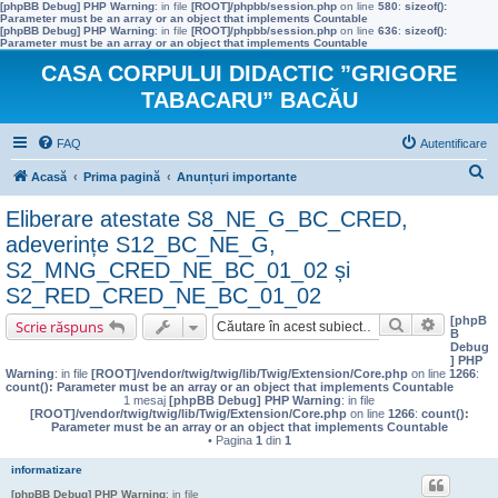
[phpBB Debug] PHP Warning
: in file
[ROOT]/phpbb/session.php
on line
580
:
sizeof():
Parameter must be an array or an object that implements Countable
[phpBB Debug] PHP Warning
: in file
[ROOT]/phpbb/session.php
on line
636
:
sizeof():
Parameter must be an array or an object that implements Countable
CASA CORPULUI DIDACTIC ”GRIGORE
TABACARU” BACĂU
FAQ
Autentificare
C
Acasă
Prima pagină
Anunțuri importante
ă
Eliberare atestate S8_NE_G_BC_CRED,
u
adeverințe S12_BC_NE_G,
t
S2_MNG_CRED_NE_BC_01_02 și
a
S2_RED_CRED_NE_BC_01_02
r
[phpB
Căutare
Căutare 
Scrie răspuns
B
e
Debug
] PHP
Warning
: in file
[ROOT]/vendor/twig/twig/lib/Twig/Extension/Core.php
on line
1266
:
count(): Parameter must be an array or an object that implements Countable
1 mesaj
[phpBB Debug] PHP Warning
: in file
[ROOT]/vendor/twig/twig/lib/Twig/Extension/Core.php
on line
1266
:
count():
Parameter must be an array or an object that implements Countable
• Pagina
1
din
1
informatizare
[phpBB Debug] PHP Warning
: in file