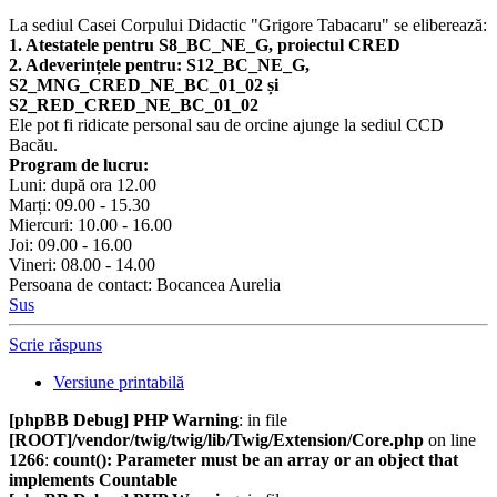
La sediul Casei Corpului Didactic "Grigore Tabacaru" se eliberează:
1. Atestatele pentru S8_BC_NE_G, proiectul CRED
2. Adeverințele pentru: S12_BC_NE_G,
S2_MNG_CRED_NE_BC_01_02 și
S2_RED_CRED_NE_BC_01_02
Ele pot fi ridicate personal sau de orcine ajunge la sediul CCD
Bacău.
Program de lucru:
Luni: după ora 12.00
Marți: 09.00 - 15.30
Miercuri: 10.00 - 16.00
Joi: 09.00 - 16.00
Vineri: 08.00 - 14.00
Persoana de contact: Bocancea Aurelia
Sus
Scrie răspuns
Versiune printabilă
[phpBB Debug] PHP Warning
: in file
[ROOT]/vendor/twig/twig/lib/Twig/Extension/Core.php
on line
1266
:
count(): Parameter must be an array or an object that
implements Countable