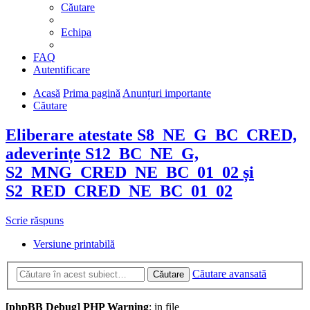
Căutare
Echipa
FAQ
Autentificare
Acasă
Prima pagină
Anunțuri importante
Căutare
Eliberare atestate S8_NE_G_BC_CRED,
adeverințe S12_BC_NE_G,
S2_MNG_CRED_NE_BC_01_02 și
S2_RED_CRED_NE_BC_01_02
Scrie răspuns
Versiune printabilă
Căutare avansată
Căutare
[phpBB Debug] PHP Warning
: in file