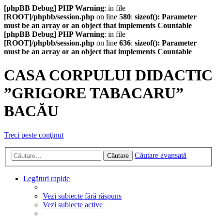
[phpBB Debug] PHP Warning
: in file
[ROOT]/phpbb/session.php
on line
580
:
sizeof(): Parameter
must be an array or an object that implements Countable
[phpBB Debug] PHP Warning
: in file
[ROOT]/phpbb/session.php
on line
636
:
sizeof(): Parameter
must be an array or an object that implements Countable
CASA CORPULUI DIDACTIC
”GRIGORE TABACARU”
BACĂU
Treci peste conţinut
Căutare avansată
Căutare
Legături rapide
Vezi subiecte fără răspuns
Vezi subiecte active