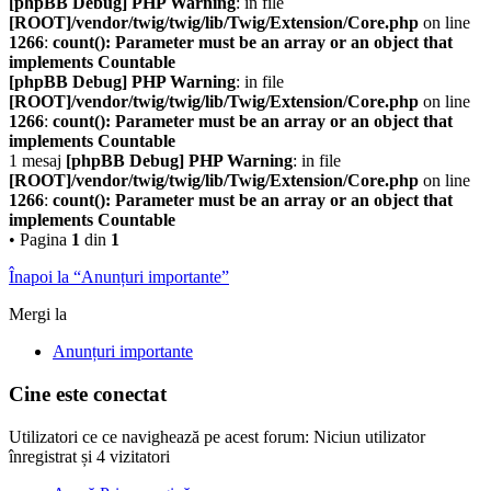
[phpBB Debug] PHP Warning
: in file
[ROOT]/vendor/twig/twig/lib/Twig/Extension/Core.php
on line
1266
:
count(): Parameter must be an array or an object that
implements Countable
[phpBB Debug] PHP Warning
: in file
[ROOT]/vendor/twig/twig/lib/Twig/Extension/Core.php
on line
1266
:
count(): Parameter must be an array or an object that
implements Countable
1 mesaj
[phpBB Debug] PHP Warning
: in file
[ROOT]/vendor/twig/twig/lib/Twig/Extension/Core.php
on line
1266
:
count(): Parameter must be an array or an object that
implements Countable
• Pagina
1
din
1
Înapoi la “Anunțuri importante”
Mergi la
Anunțuri importante
Cine este conectat
Utilizatori ce ce navighează pe acest forum: Niciun utilizator
înregistrat și 4 vizitatori