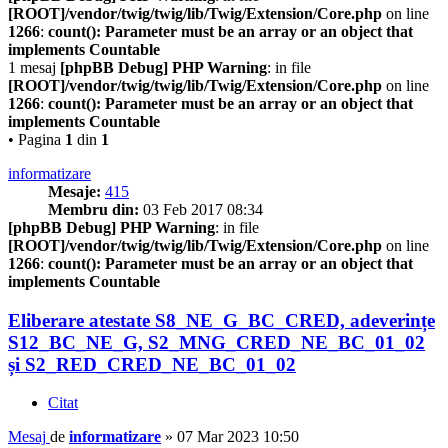
[ROOT]/vendor/twig/twig/lib/Twig/Extension/Core.php
on line
1266
:
count(): Parameter must be an array or an object that
implements Countable
1 mesaj
[phpBB Debug] PHP Warning
: in file
[ROOT]/vendor/twig/twig/lib/Twig/Extension/Core.php
on line
1266
:
count(): Parameter must be an array or an object that
implements Countable
• Pagina
1
din
1
informatizare
Mesaje:
415
Membru din:
03 Feb 2017 08:34
[phpBB Debug] PHP Warning
: in file
[ROOT]/vendor/twig/twig/lib/Twig/Extension/Core.php
on line
1266
:
count(): Parameter must be an array or an object that
implements Countable
Eliberare atestate S8_NE_G_BC_CRED, adeverințe
S12_BC_NE_G, S2_MNG_CRED_NE_BC_01_02
și S2_RED_CRED_NE_BC_01_02
Citat
Mesaj
de
informatizare
»
07 Mar 2023 10:50