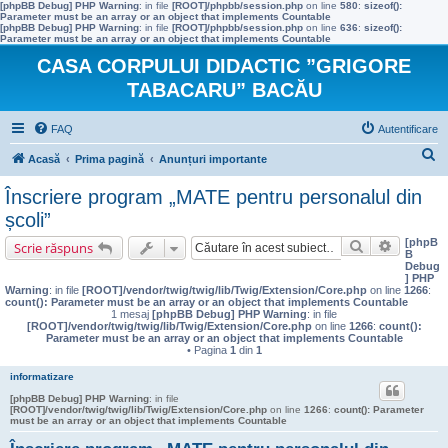
[phpBB Debug] PHP Warning
: in file
[ROOT]/phpbb/session.php
on line
580
:
sizeof():
Parameter must be an array or an object that implements Countable
[phpBB Debug] PHP Warning
: in file
[ROOT]/phpbb/session.php
on line
636
:
sizeof():
Parameter must be an array or an object that implements Countable
CASA CORPULUI DIDACTIC ”GRIGORE
TABACARU” BACĂU
FAQ
Autentificare
C
Acasă
Prima pagină
Anunțuri importante
ă
Înscriere program „MATE pentru personalul din
u
școli”
t
[phpB
Căutare
Căutare 
Scrie răspuns
B
a
Debug
] PHP
r
Warning
: in file
[ROOT]/vendor/twig/twig/lib/Twig/Extension/Core.php
on line
1266
:
count(): Parameter must be an array or an object that implements Countable
e
1 mesaj
[phpBB Debug] PHP Warning
: in file
[ROOT]/vendor/twig/twig/lib/Twig/Extension/Core.php
on line
1266
:
count():
Parameter must be an array or an object that implements Countable
• Pagina
1
din
1
informatizare
[phpBB Debug] PHP Warning
: in file
[ROOT]/vendor/twig/twig/lib/Twig/Extension/Core.php
on line
1266
:
count(): Parameter
must be an array or an object that implements Countable