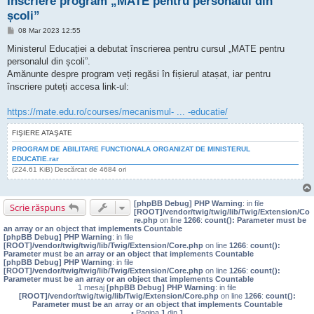
Înscriere program „MATE pentru personalul din
școli”
M
08 Mar 2023 12:55
e
s
Ministerul Educației a debutat înscrierea pentru cursul „MATE pentru
a
personalul din școli”.
j
Amănunte despre program veți regăsi în fișierul atașat, iar pentru
înscriere puteți accesa link-ul:
https://mate.edu.ro/courses/mecanismul- ... -educatie/
FIŞIERE ATAŞATE
PROGRAM DE ABILITARE FUNCTIONALA ORGANIZAT DE MINISTERUL
EDUCATIE.rar
(224.61 KiB) Descărcat de 4684 ori
[phpBB Debug] PHP Warning
: in file
Scrie răspuns
[ROOT]/vendor/twig/twig/lib/Twig/Extension/Co
re.php
on line
1266
:
count(): Parameter must be
an array or an object that implements Countable
[phpBB Debug] PHP Warning
: in file
[ROOT]/vendor/twig/twig/lib/Twig/Extension/Core.php
on line
1266
:
count():
Parameter must be an array or an object that implements Countable
[phpBB Debug] PHP Warning
: in file
[ROOT]/vendor/twig/twig/lib/Twig/Extension/Core.php
on line
1266
:
count():
Parameter must be an array or an object that implements Countable
1 mesaj
[phpBB Debug] PHP Warning
: in file
[ROOT]/vendor/twig/twig/lib/Twig/Extension/Core.php
on line
1266
:
count():
Parameter must be an array or an object that implements Countable
• Pagina
1
din
1