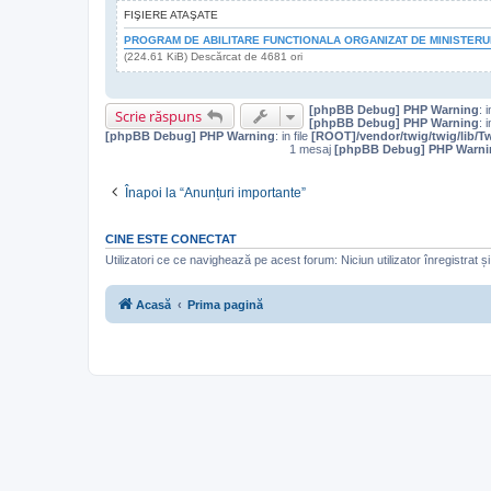
FIŞIERE ATAŞATE
PROGRAM DE ABILITARE FUNCTIONALA ORGANIZAT DE MINISTERUL
(224.61 KiB) Descărcat de 4681 ori
[phpBB Debug] PHP Warning
: i
Scrie răspuns
[phpBB Debug] PHP Warning
: i
[phpBB Debug] PHP Warning
: in file
[ROOT]/vendor/twig/twig/lib/T
1 mesaj
[phpBB Debug] PHP Warni
Înapoi la “Anunțuri importante”
CINE ESTE CONECTAT
Utilizatori ce ce navighează pe acest forum: Niciun utilizator înregistrat și 
Acasă
Prima pagină