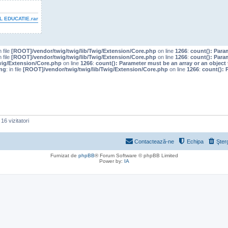
 EDUCATIE.rar
n file
[ROOT]/vendor/twig/twig/lib/Twig/Extension/Core.php
on line
1266
:
count(): Para
n file
[ROOT]/vendor/twig/twig/lib/Twig/Extension/Core.php
on line
1266
:
count(): Para
wig/Extension/Core.php
on line
1266
:
count(): Parameter must be an array or an objec
ng
: in file
[ROOT]/vendor/twig/twig/lib/Twig/Extension/Core.php
on line
1266
:
count(): 
16 vizitatori
Contactează-ne
Echipa
Şter
Furnizat de
phpBB
® Forum Software © phpBB Limited
Power by:
IA