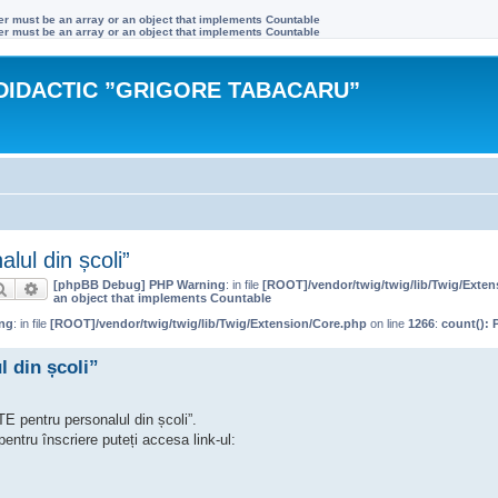
ter must be an array or an object that implements Countable
ter must be an array or an object that implements Countable
DIDACTIC ”GRIGORE TABACARU”
ul din școli”
[phpBB Debug] PHP Warning
: in file
[ROOT]/vendor/twig/twig/lib/Twig/Exte
Căutare
Căutare avansată
an object that implements Countable
ng
: in file
[ROOT]/vendor/twig/twig/lib/Twig/Extension/Core.php
on line
1266
:
count(): 
 din școli”
TE pentru personalul din școli”.
entru înscriere puteți accesa link-ul: