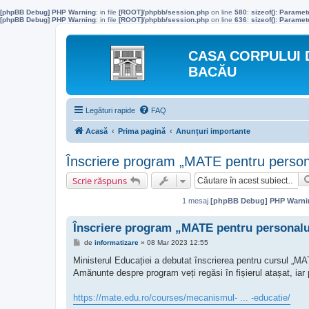
[phpBB Debug] PHP Warning
: in file
[ROOT]/phpbb/session.php
on line
580
:
sizeof(): Parame
[phpBB Debug] PHP Warning
: in file
[ROOT]/phpbb/session.php
on line
636
:
sizeof(): Parame
CASA CORPULUI 
BACĂU
Legături rapide
FAQ
Acasă
Prima pagină
Anunțuri importante
Înscriere program „MATE pentru personal
Scrie răspuns
1 mesaj
[phpBB Debug] PHP Warni
Înscriere program „MATE pentru personalul
M
de
informatizare
»
08 Mar 2023 12:55
e
s
Ministerul Educației a debutat înscrierea pentru cursul „MA
a
Amănunte despre program veți regăsi în fișierul atașat, iar p
j
https://mate.edu.ro/courses/mecanismul- ... -educatie/