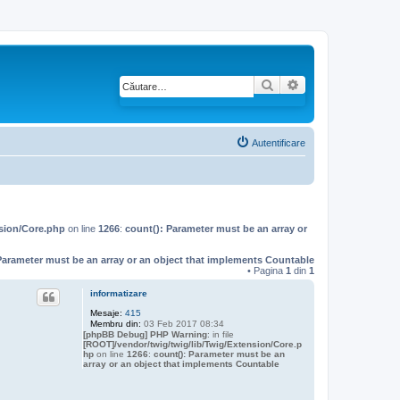
Căutare
Căutare avansată
Autentificare
nsion/Core.php
on line
1266
:
count(): Parameter must be an array or
Parameter must be an array or an object that implements Countable
• Pagina
1
din
1
informatizare
Mesaje:
415
Membru din:
03 Feb 2017 08:34
[phpBB Debug] PHP Warning
: in file
[ROOT]/vendor/twig/twig/lib/Twig/Extension/Core.p
hp
on line
1266
:
count(): Parameter must be an
array or an object that implements Countable