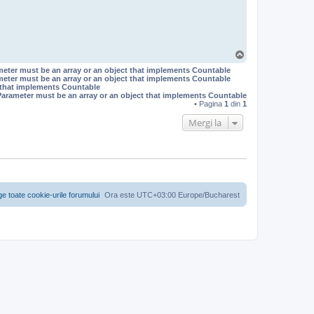
S
u
meter must be an array or an object that implements Countable
s
meter must be an array or an object that implements Countable
t that implements Countable
Parameter must be an array or an object that implements Countable
• Pagina
1
din
1
Mergi la
ge toate cookie-urile forumului
Ora este UTC+03:00 Europe/Bucharest