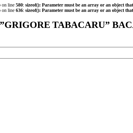
p
on line
580
:
sizeof(): Parameter must be an array or an object th
p
on line
636
:
sizeof(): Parameter must be an array or an object th
 ”GRIGORE TABACARU” BA