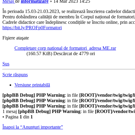
Mesaj
de
informatizare
»
14 Mar 2023 14:25
În perioada 15.03-21.03.2023, se realizează înscrierea cadrelor didact
Pentru dobândirea calității de membru în Corpul național de formatori
Cadrele didactice care îndeplinesc condițiile se înscriu online, prin ac
https://bit.ly/PROFp0Formatori
Fişiere ataşate
Completare corp national de formatori_adresa ME.rar
(160.57 KiB) Descărcat de 4779 ori
Sus
Scrie răspuns
Versiune printabilă
[phpBB Debug] PHP Warning
: in file
[ROOT]/vendor/twig/twig/l
[phpBB Debug] PHP Warning
: in file
[ROOT]/vendor/twig/twig/l
[phpBB Debug] PHP Warning
: in file
[ROOT]/vendor/twig/twig/l
1 mesaj
[phpBB Debug] PHP Warning
: in file
[ROOT]/vendor/twig
• Pagina
1
din
1
Înapoi la “Anunțuri importante”