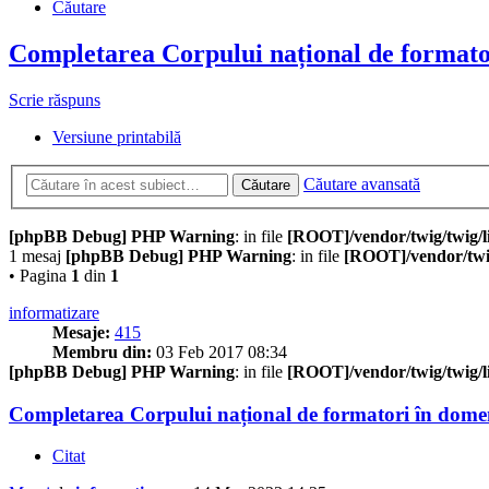
Căutare
Completarea Corpului național de formator
Scrie răspuns
Versiune printabilă
Căutare avansată
Căutare
[phpBB Debug] PHP Warning
: in file
[ROOT]/vendor/twig/twig/l
1 mesaj
[phpBB Debug] PHP Warning
: in file
[ROOT]/vendor/twig
• Pagina
1
din
1
informatizare
Mesaje:
415
Membru din:
03 Feb 2017 08:34
[phpBB Debug] PHP Warning
: in file
[ROOT]/vendor/twig/twig/l
Completarea Corpului național de formatori în domen
Citat