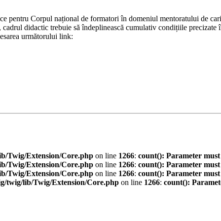
ice pentru Corpul național de formatori în domeniul mentoratului de cari
, cadrul didactic trebuie să îndeplinească cumulativ condițiile preciz
cesarea următorului link:
ib/Twig/Extension/Core.php
on line
1266
:
count(): Parameter must
ib/Twig/Extension/Core.php
on line
1266
:
count(): Parameter must
ib/Twig/Extension/Core.php
on line
1266
:
count(): Parameter must
/twig/lib/Twig/Extension/Core.php
on line
1266
:
count(): Paramet