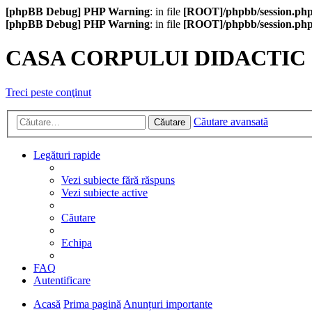
[phpBB Debug] PHP Warning
: in file
[ROOT]/phpbb/session.ph
[phpBB Debug] PHP Warning
: in file
[ROOT]/phpbb/session.ph
CASA CORPULUI DIDACTIC
Treci peste conţinut
Căutare avansată
Căutare
Legături rapide
Vezi subiecte fără răspuns
Vezi subiecte active
Căutare
Echipa
FAQ
Autentificare
Acasă
Prima pagină
Anunțuri importante