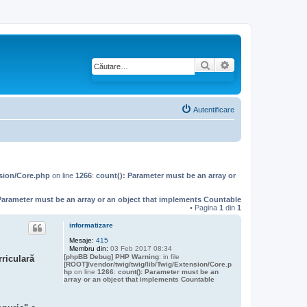
Căutare
Căutare avansată
Autentificare
nsion/Core.php
on line
1266
:
count(): Parameter must be an array or
Parameter must be an array or an object that implements Countable
• Pagina
1
din
1
informatizare
Mesaje:
415
Membru din:
03 Feb 2017 08:34
[phpBB Debug] PHP Warning
: in file
rriculară
[ROOT]/vendor/twig/twig/lib/Twig/Extension/Core.p
hp
on line
1266
:
count(): Parameter must be an
array or an object that implements Countable