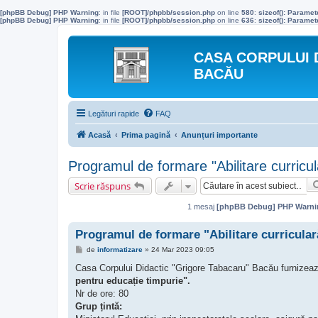
[phpBB Debug] PHP Warning
: in file
[ROOT]/phpbb/session.php
on line
580
:
sizeof(): Parame
[phpBB Debug] PHP Warning
: in file
[ROOT]/phpbb/session.php
on line
636
:
sizeof(): Parame
CASA CORPULUI 
BACĂU
Legături rapide
FAQ
Acasă
Prima pagină
Anunțuri importante
Programul de formare "Abilitare curricul
Scrie răspuns
1 mesaj
[phpBB Debug] PHP Warni
Programul de formare "Abilitare curricular
M
de
informatizare
»
24 Mar 2023 09:05
e
s
Casa Corpului Didactic "Grigore Tabacaru" Bacău furnizea
a
pentru educație timpurie".
j
Nr de ore: 80
Grup țintă: