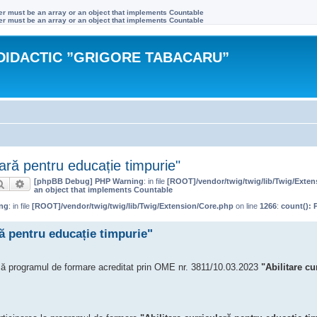
ter must be an array or an object that implements Countable
ter must be an array or an object that implements Countable
DIDACTIC ”GRIGORE TABACARU”
ară pentru educație timpurie"
[phpBB Debug] PHP Warning
: in file
[ROOT]/vendor/twig/twig/lib/Twig/Exte
Căutare
Căutare avansată
an object that implements Countable
ng
: in file
[ROOT]/vendor/twig/twig/lib/Twig/Extension/Core.php
on line
1266
:
count(): 
ă pentru educație timpurie"
ză programul de formare acreditat prin OME nr. 3811/10.03.2023
"Abilitare cu