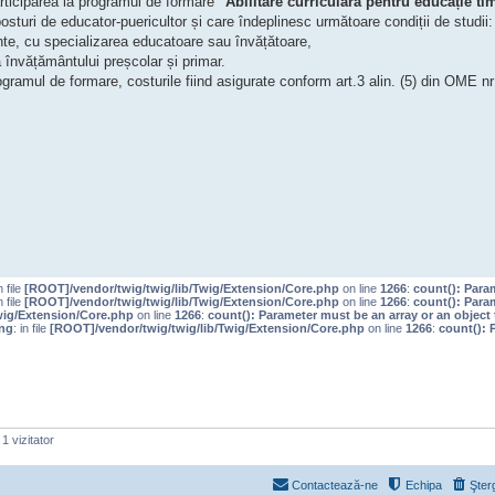
articiparea la programul de formare
"Abilitare curriculară pentru educație t
osturi de educator-puericultor și care îndeplinesc următoare condiții de studii:
ente, cu specializarea educatoare sau învățătoare,
 învățământului preșcolar și primar.
ogramul de formare, costurile fiind asigurate conform art.3 alin. (5) din OME nr
n file
[ROOT]/vendor/twig/twig/lib/Twig/Extension/Core.php
on line
1266
:
count(): Para
n file
[ROOT]/vendor/twig/twig/lib/Twig/Extension/Core.php
on line
1266
:
count(): Para
wig/Extension/Core.php
on line
1266
:
count(): Parameter must be an array or an objec
ng
: in file
[ROOT]/vendor/twig/twig/lib/Twig/Extension/Core.php
on line
1266
:
count(): 
1 vizitator
Contactează-ne
Echipa
Şter