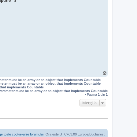
impurie"
a
S
u
meter must be an array or an object that implements Countable
s
meter must be an array or an object that implements Countable
t that implements Countable
Parameter must be an array or an object that implements Countable
• Pagina
1
din
1
Mergi la
ge toate cookie-urile forumului
Ora este UTC+03:00 Europe/Bucharest