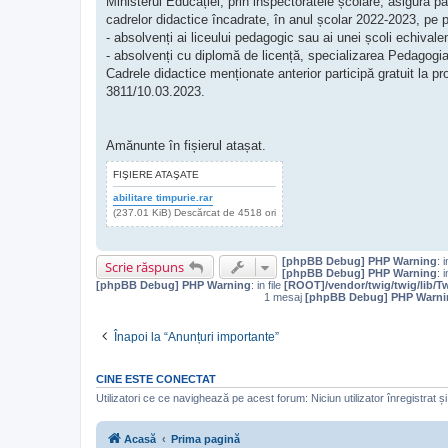
Ministerul Educației, prin inspectoratele școlare, asigură p
cadrelor didactice încadrate, în anul școlar 2022-2023, pe p
- absolvenți ai liceului pedagogic sau ai unei școli echival
- absolvenți cu diplomă de licență, specializarea Pedagogia
Cadrele didactice menționate anterior participă gratuit la pr
3811/10.03.2023.
Amănunte în fișierul atașat.
FIŞIERE ATAŞATE
abilitare timpurie.rar
(237.01 KiB) Descărcat de 4518 ori
[phpBB Debug] PHP Warning
: i
Scrie răspuns
[phpBB Debug] PHP Warning
: i
[phpBB Debug] PHP Warning
: in file
[ROOT]/vendor/twig/twig/lib/T
1 mesaj
[phpBB Debug] PHP Warni
Înapoi la “Anunțuri importante”
CINE ESTE CONECTAT
Utilizatori ce ce navighează pe acest forum: Niciun utilizator înregistrat și 
Acasă
Prima pagină