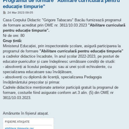
Programul de formare "Abilitare curriculară pentru
educație timpurie"
M
24 Mar 2023 09:05
e
s
Casa Corpului Didactic "Grigore Tabacaru" Bacău furnizează programul
a
de formare acreditat prin OME nr. 3811/10.03.2023
"Abilitare curriculară
j
pentru educație timpurie".
Nr de ore: 80
Grup țintă:
Ministerul Educației, prin inspectoratele școlare, asigură participarea la
programul de formare
"Abilitare curriculară pentru educație timpurie"
a cadrelor didactice încadrate, în anul școlar 2022-2023, pe posturi de
educator-puericultor și care îndeplinesc următoare condiții de studii:
- absolvenți ai liceului pedagogic sau ai unei școli echivalente, cu
specializarea educatoare sau învățătoare,
- absolvenți cu diplomă de licență, specializarea Pedagogia
învățământului preșcolar și primar.
Cadrele didactice menționate anterior participă gratuit la programul de
formare, costurile fiind asigurate conform art.3 alin. (5) din OME nr
3811/10.03.2023.
Amănunte în fișierul atașat.
FIŞIERE ATAŞATE
abilitare timpurie.rar