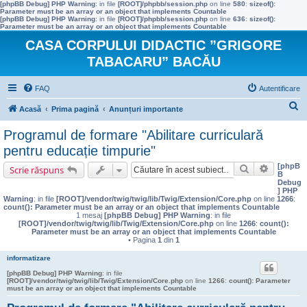
[phpBB Debug] PHP Warning
: in file
[ROOT]/phpbb/session.php
on line
580
:
sizeof():
Parameter must be an array or an object that implements Countable
[phpBB Debug] PHP Warning
: in file
[ROOT]/phpbb/session.php
on line
636
:
sizeof():
Parameter must be an array or an object that implements Countable
CASA CORPULUI DIDACTIC ”GRIGORE
TABACARU” BACĂU
FAQ
Autentificare
C
Acasă
Prima pagină
Anunțuri importante
ă
Programul de formare "Abilitare curriculară
u
pentru educație timpurie"
t
[phpB
Căutare
Căutare 
Scrie răspuns
B
a
Debug
] PHP
r
Warning
: in file
[ROOT]/vendor/twig/twig/lib/Twig/Extension/Core.php
on line
1266
:
count(): Parameter must be an array or an object that implements Countable
e
1 mesaj
[phpBB Debug] PHP Warning
: in file
[ROOT]/vendor/twig/twig/lib/Twig/Extension/Core.php
on line
1266
:
count():
Parameter must be an array or an object that implements Countable
• Pagina
1
din
1
informatizare
[phpBB Debug] PHP Warning
: in file
[ROOT]/vendor/twig/twig/lib/Twig/Extension/Core.php
on line
1266
:
count(): Parameter
must be an array or an object that implements Countable