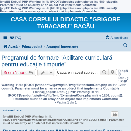
[phpBB Debug] PHP Warning
: in file
[ROOT]/phpbb/session.php
on line
580
:
sizeof():
Parameter must be an array or an object that implements Countable
[phpBB Debug] PHP Warning
: in file
[ROOT]/phpbb/session.php
on line
636
:
sizeof():
Parameter must be an array or an object that implements Countable
CASA CORPULUI DIDACTIC ”GRIGORE
TABACARU” BACĂU
FAQ
Autentificare
C
Acasă
Prima pagină
Anunțuri importante
ă
Programul de formare "Abilitare curriculară
u
pentru educație timpurie"
t
[phpB
Căutare
Căutare 
Scrie răspuns
B
a
Debug
] PHP
r
Warning
: in file
[ROOT]/vendor/twig/twig/lib/Twig/Extension/Core.php
on line
1266
:
count(): Parameter must be an array or an object that implements Countable
e
1 mesaj
[phpBB Debug] PHP Warning
: in file
[ROOT]/vendor/twig/twig/lib/Twig/Extension/Core.php
on line
1266
:
count():
Parameter must be an array or an object that implements Countable
• Pagina
1
din
1
informatizare
[phpBB Debug] PHP Warning
: in file
[ROOT]/vendor/twig/twig/lib/Twig/Extension/Core.php
on line
1266
:
count(): Parameter
must be an array or an object that implements Countable