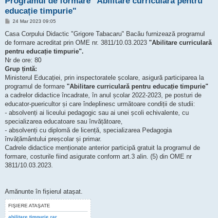
Programul de formare "Abilitare curriculară pentru
educație timpurie"
M
24 Mar 2023 09:05
e
s
Casa Corpului Didactic "Grigore Tabacaru" Bacău furnizează programul
a
de formare acreditat prin OME nr. 3811/10.03.2023
"Abilitare curriculară
j
pentru educație timpurie".
Nr de ore: 80
Grup țintă:
Ministerul Educației, prin inspectoratele școlare, asigură participarea la
programul de formare
"Abilitare curriculară pentru educație timpurie"
a cadrelor didactice încadrate, în anul școlar 2022-2023, pe posturi de
educator-puericultor și care îndeplinesc următoare condiții de studii:
- absolvenți ai liceului pedagogic sau ai unei școli echivalente, cu
specializarea educatoare sau învățătoare,
- absolvenți cu diplomă de licență, specializarea Pedagogia
învățământului preșcolar și primar.
Cadrele didactice menționate anterior participă gratuit la programul de
formare, costurile fiind asigurate conform art.3 alin. (5) din OME nr
3811/10.03.2023.
Amănunte în fișierul atașat.
FIŞIERE ATAŞATE
abilitare timpurie.rar