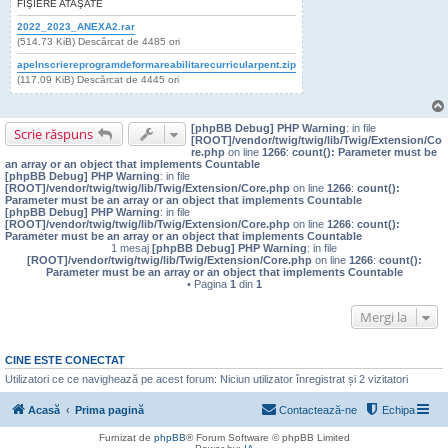
FIŞIERE ATAŞATE
2022_2023_ANEXA2.rar
(514.73 KiB) Descărcat de 4485 ori
apelnscriereprogramdeformareabilitarecurricularpent.zip
(117.09 KiB) Descărcat de 4445 ori
[phpBB Debug] PHP Warning
: in file
Scrie răspuns
[ROOT]/vendor/twig/twig/lib/Twig/Extension/Co
re.php
on line
1266
:
count(): Parameter must be
an array or an object that implements Countable
[phpBB Debug] PHP Warning
: in file
[ROOT]/vendor/twig/twig/lib/Twig/Extension/Core.php
on line
1266
:
count():
Parameter must be an array or an object that implements Countable
[phpBB Debug] PHP Warning
: in file
[ROOT]/vendor/twig/twig/lib/Twig/Extension/Core.php
on line
1266
:
count():
Parameter must be an array or an object that implements Countable
1 mesaj
[phpBB Debug] PHP Warning
: in file
[ROOT]/vendor/twig/twig/lib/Twig/Extension/Core.php
on line
1266
:
count():
Parameter must be an array or an object that implements Countable
• Pagina
1
din
1
Mergi la
CINE ESTE CONECTAT
Utilizatori ce ce navighează pe acest forum: Niciun utilizator înregistrat și 2 vizitatori
Acasă
Prima pagină
Contactează-ne
Echipa
Furnizat de
phpBB
® Forum Software © phpBB Limited