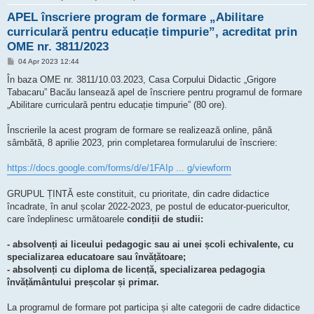
APEL înscriere program de formare „Abilitare
curriculară pentru educație timpurie”, acreditat prin
OME nr. 3811/2023
M
04 Apr 2023 12:44
e
s
În baza OME nr. 3811/10.03.2023, Casa Corpului Didactic „Grigore
a
Tabacaru” Bacău lansează apel de înscriere pentru programul de formare
j
„Abilitare curriculară pentru educație timpurie” (80 ore).
Înscrierile la acest program de formare se realizează online, până
sâmbătă, 8 aprilie 2023, prin completarea formularului de înscriere:
https://docs.google.com/forms/d/e/1FAIp ... g/viewform
GRUPUL ȚINTĂ este constituit, cu prioritate, din cadre didactice
încadrate, în anul școlar 2022-2023, pe postul de educator-puericultor,
care îndeplinesc următoarele
condiții de studii:
- absolvenți ai liceului pedagogic sau ai unei școli echivalente, cu
specializarea educatoare sau învățătoare;
- absolvenți cu diploma de licență, specializarea pedagogia
învățământului preșcolar și primar.
La programul de formare pot participa și alte categorii de cadre didactice