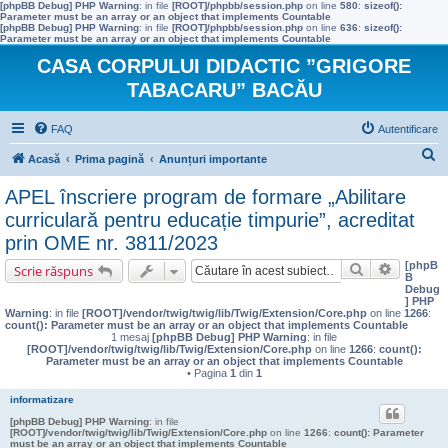
[phpBB Debug] PHP Warning
: in file
[ROOT]/phpbb/session.php
on line
580
:
sizeof():
Parameter must be an array or an object that implements Countable
[phpBB Debug] PHP Warning
: in file
[ROOT]/phpbb/session.php
on line
636
:
sizeof():
Parameter must be an array or an object that implements Countable
CASA CORPULUI DIDACTIC ”GRIGORE
TABACARU” BACĂU
FAQ
Autentificare
C
Acasă
Prima pagină
Anunțuri importante
ă
APEL înscriere program de formare „Abilitare
u
curriculară pentru educație timpurie”, acreditat
t
prin OME nr. 3811/2023
a
[phpB
Căutare
Căutare 
Scrie răspuns
B
r
Debug
] PHP
e
Warning
: in file
[ROOT]/vendor/twig/twig/lib/Twig/Extension/Core.php
on line
1266
:
count(): Parameter must be an array or an object that implements Countable
1 mesaj
[phpBB Debug] PHP Warning
: in file
[ROOT]/vendor/twig/twig/lib/Twig/Extension/Core.php
on line
1266
:
count():
Parameter must be an array or an object that implements Countable
• Pagina
1
din
1
informatizare
[phpBB Debug] PHP Warning
: in file
[ROOT]/vendor/twig/twig/lib/Twig/Extension/Core.php
on line
1266
:
count(): Parameter
must be an array or an object that implements Countable