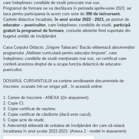
care îndeplinesc condițiile de studii precizate mai sus.
Programul de formare se va desfășura în perioada aprilie-iunie 2023, iar
taxa pentru participarea la acest curs este de
390 de lei/cursant.
Cadrele didactice încadrate,
în anul școlar 2022 - 2023,
pe posturi de
educator – puericultor
, care îndeplinesc condițiile de studii,
participă
gratuit la programul de formare
, costurile aferente fiind suportate din
bugetul unității de învățământ.
Casa Corpului Didactic „Grigore Tabacaru” Bacău eliberează absolvenților
programului „Abilitare curriculară pentru educație timpurie”, care
îndeplinesc condițiile de studii menționate mai sus, un certificat care
conferă acestora dreptul de a ocupa funcția didactică de educator-
puericultor.
DOSARUL CURSANTULUI va conține următoarele documentele de
înscriere, scanate într-un singur pdf., în această ordine:
1. Cerere de înscriere - ANEXA 1(în atașament)
2. Copie CI;
3. Copie certificat de naștere;
4. Copie certificat de căsătorie (dacă este cazul);
5. Copie acte de studii;
6. Adeverință eliberată de unitatea de învățământ din care să reiasă
încadrarea în anul școlar 2022-2023. (Anexa 2 - model in atasament)