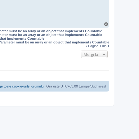
S
u
meter must be an array or an object that implements Countable
s
meter must be an array or an object that implements Countable
t that implements Countable
Parameter must be an array or an object that implements Countable
• Pagina
1
din
1
Mergi la
ge toate cookie-urile forumului
Ora este UTC+03:00 Europe/Bucharest