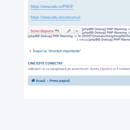
https://www.edu.ro/PROF
https://www.edu.ro/concursuri
[phpBB Debug] PHP Warning
: i
Scrie răspuns
[phpBB Debug] PHP Warning
: i
[phpBB Debug] PHP Warning
: in file
[ROOT]/vendor/twig/twig/lib/T
1 mesaj
[phpBB Debug] PHP Warni
Înapoi la “Anunțuri importante”
CINE ESTE CONECTAT
Utilizatori ce ce navighează pe acest forum:
Baidu [Spider]
și 4 vizitator
Acasă
Prima pagină