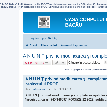
[phpBB Debug] PHP Warning
: in file
[ROOT]/phpbb/session.php
on line
580
:
sizeof(): Parame
[phpBB Debug] PHP Warning
: in file
[ROOT]/phpbb/session.php
on line
636
:
sizeof(): Parame
CASA CORPULUI 
BACĂU
Legături rapide
FAQ
Acasă
Prima pagină
Anunțuri importante
A N U N Ț privind modificarea și complet
Scrie răspuns
1 mesaj
[phpBB Debug] PHP Warni
A N U N Ț privind modificarea și completarea
proiectului PROF
M
de
informatizare
»
07 Ian 2023 22:05
e
s
A N U N Ț privind modificarea și completarea apelului de
a
înregistrat cu nr. 745/146587_POCU/22.12.2022, publicat 
j