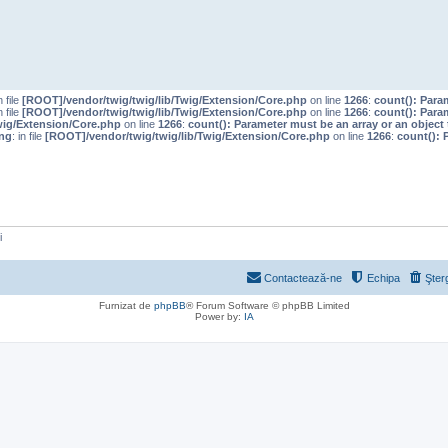
n file
[ROOT]/vendor/twig/twig/lib/Twig/Extension/Core.php
on line
1266
:
count(): Para
n file
[ROOT]/vendor/twig/twig/lib/Twig/Extension/Core.php
on line
1266
:
count(): Para
wig/Extension/Core.php
on line
1266
:
count(): Parameter must be an array or an objec
ng
: in file
[ROOT]/vendor/twig/twig/lib/Twig/Extension/Core.php
on line
1266
:
count(): 
i
Contactează-ne
Echipa
Şter
Furnizat de
phpBB
® Forum Software © phpBB Limited
Power by:
IA