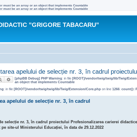
ter must be an array or an object that implements Countable
ter must be an array or an object that implements Countable
DIDACTIC ”GRIGORE TABACARU”
area apelului de selecție nr. 3, în cadrul proiectu
[phpBB Debug] PHP Warning
: in file
[ROOT]/vendor/twig/twig/lib/Twig/Exte
Căutare
Căutare avansată
an object that implements Countable
ng
: in file
[ROOT]/vendor/twig/twig/lib/Twig/Extension/Core.php
on line
1266
:
count(): 
 apelului de selecție nr. 3, în cadrul
 selecție nr. 3, în cadrul proiectului Profesionalizarea carierei didacti
pe site-ul Ministerului Educației, în data de 29.12.2022