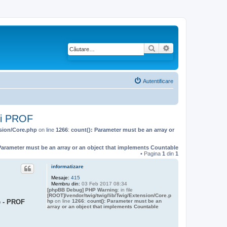
Căutare
Căutare avansată
Autentificare
lui PROF
nsion/Core.php
on line
1266
:
count(): Parameter must be an array or
Parameter must be an array or an object that implements Countable
• Pagina
1
din
1
informatizare
Mesaje:
415
Membru din:
03 Feb 2017 08:34
[phpBB Debug] PHP Warning
: in file
[ROOT]/vendor/twig/twig/lib/Twig/Extension/Core.p
hp
on line
1266
:
count(): Parameter must be an
ce - PROF
array or an object that implements Countable