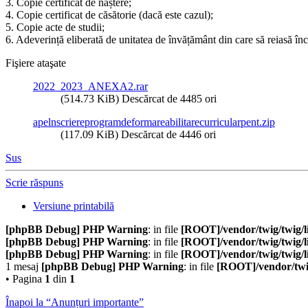
3. Copie certificat de naștere;
4. Copie certificat de căsătorie (dacă este cazul);
5. Copie acte de studii;
6. Adeverință eliberată de unitatea de învățământ din care să reiasă î
Fişiere ataşate
2022_2023_ANEXA2.rar
(514.73 KiB) Descărcat de 4485 ori
apelnscriereprogramdeformareabilitarecurricularpent.zip
(117.09 KiB) Descărcat de 4446 ori
Sus
Scrie răspuns
Versiune printabilă
[phpBB Debug] PHP Warning
: in file
[ROOT]/vendor/twig/twig/l
[phpBB Debug] PHP Warning
: in file
[ROOT]/vendor/twig/twig/l
[phpBB Debug] PHP Warning
: in file
[ROOT]/vendor/twig/twig/l
1 mesaj
[phpBB Debug] PHP Warning
: in file
[ROOT]/vendor/twig
• Pagina
1
din
1
Înapoi la “Anunțuri importante”