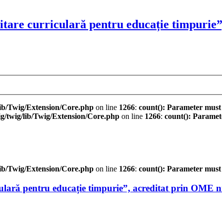
tare curriculară pentru educație timpurie”
ib/Twig/Extension/Core.php
on line
1266
:
count(): Parameter must
/twig/lib/Twig/Extension/Core.php
on line
1266
:
count(): Paramet
ib/Twig/Extension/Core.php
on line
1266
:
count(): Parameter must
ulară pentru educație timpurie”, acreditat prin OME n