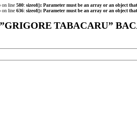
p
on line
580
:
sizeof(): Parameter must be an array or an object th
p
on line
636
:
sizeof(): Parameter must be an array or an object th
 ”GRIGORE TABACARU” BA