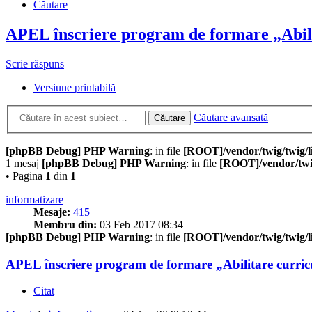
Căutare
APEL înscriere program de formare „Abili
Scrie răspuns
Versiune printabilă
Căutare avansată
Căutare
[phpBB Debug] PHP Warning
: in file
[ROOT]/vendor/twig/twig/l
1 mesaj
[phpBB Debug] PHP Warning
: in file
[ROOT]/vendor/twig
• Pagina
1
din
1
informatizare
Mesaje:
415
Membru din:
03 Feb 2017 08:34
[phpBB Debug] PHP Warning
: in file
[ROOT]/vendor/twig/twig/l
APEL înscriere program de formare „Abilitare curric
Citat