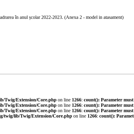
ncadrarea în anul școlar 2022-2023. (Anexa 2 - model in atasament)
ib/Twig/Extension/Core.php
on line
1266
:
count(): Parameter must
ib/Twig/Extension/Core.php
on line
1266
:
count(): Parameter must
ib/Twig/Extension/Core.php
on line
1266
:
count(): Parameter must
/twig/lib/Twig/Extension/Core.php
on line
1266
:
count(): Paramet