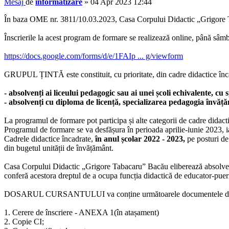
Mesaj
de
informatizare
»
04 Apr 2023 12:44
În baza OME nr. 3811/10.03.2023, Casa Corpului Didactic „Grigore Tab
Înscrierile la acest program de formare se realizează online, până sâmb
https://docs.google.com/forms/d/e/1FAIp ... g/viewform
GRUPUL ȚINTĂ este constituit, cu prioritate, din cadre didactice înca
- absolvenți ai liceului pedagogic sau ai unei școli echivalente, cu
- absolvenți cu diploma de licență, specializarea pedagogia învăț
La programul de formare pot participa și alte categorii de cadre didacti
Programul de formare se va desfășura în perioada aprilie-iunie 2023, ia
Cadrele didactice încadrate,
în anul școlar 2022 - 2023,
pe posturi d
din bugetul unității de învățământ.
Casa Corpului Didactic „Grigore Tabacaru” Bacău eliberează absolvențil
conferă acestora dreptul de a ocupa funcția didactică de educator-pueri
DOSARUL CURSANTULUI va conține următoarele documentele de înscri
1. Cerere de înscriere - ANEXA 1(în atașament)
2. Copie CI;