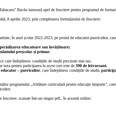
acaru” Bacău lansează apel de înscriere pentru programul de formare „
ătă, 8 aprilie 2023, prin completarea formularului de înscriere:
drate, în anul școlar 2022-2023, pe postul de educator-puericultor, ca
 specializarea educatoare sau învățătoare;
ământului preșcolar și primar.
ce care îndeplinesc condițiile de studii precizate mai sus.
r taxa pentru participarea la acest curs este de
390 de lei/cursant.
e
educator – puericultor
, care îndeplinesc condițiile de studii,
particip
or programului „Abilitare curriculară pentru educație timpurie”, care în
cultor.
ere, scanate într-un singur pdf., în această ordine: