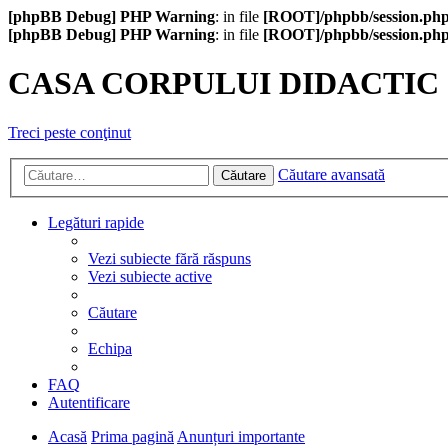
[phpBB Debug] PHP Warning
: in file
[ROOT]/phpbb/session.ph
[phpBB Debug] PHP Warning
: in file
[ROOT]/phpbb/session.ph
CASA CORPULUI DIDACTIC
Treci peste conţinut
Căutare avansată
Căutare
Legături rapide
Vezi subiecte fără răspuns
Vezi subiecte active
Căutare
Echipa
FAQ
Autentificare
Acasă
Prima pagină
Anunțuri importante