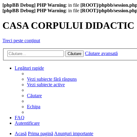
[phpBB Debug] PHP Warning
: in file
[ROOT]/phpbb/session.ph
[phpBB Debug] PHP Warning
: in file
[ROOT]/phpbb/session.ph
CASA CORPULUI DIDACTIC
Treci peste conţinut
Căutare avansată
Căutare
Legături rapide
Vezi subiecte fără răspuns
Vezi subiecte active
Căutare
Echipa
FAQ
Autentificare
Acasă
Prima pagină
Anunțuri importante