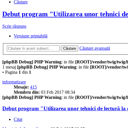
Căutare
Debut program "Utilizarea unor tehnici de 
Scrie răspuns
Versiune printabilă
Căutare avansată
Căutare
[phpBB Debug] PHP Warning
: in file
[ROOT]/vendor/twig/twig/l
1 mesaj
[phpBB Debug] PHP Warning
: in file
[ROOT]/vendor/twig
• Pagina
1
din
1
informatizare
Mesaje:
415
Membru din:
03 Feb 2017 08:34
[phpBB Debug] PHP Warning
: in file
[ROOT]/vendor/twig/twig/l
Debut program "Utilizarea unor tehnici de lectură la c
Citat