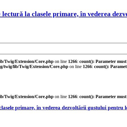
lectură la clasele primare, în vederea dezvo
ib/Twig/Extension/Core.php
on line
1266
:
count(): Parameter must
/twig/lib/Twig/Extension/Core.php
on line
1266
:
count(): Paramet
ib/Twig/Extension/Core.php
on line
1266
:
count(): Parameter must
lasele primare, în vederea dezvoltării gustului pentru l