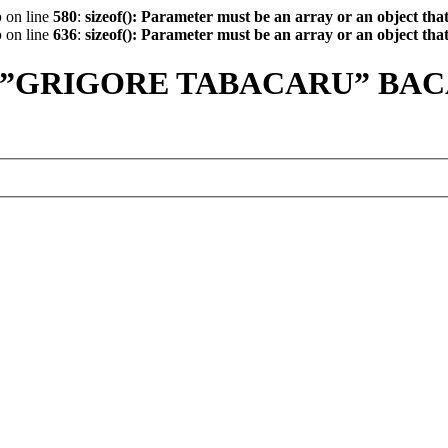
p
on line
580
:
sizeof(): Parameter must be an array or an object th
p
on line
636
:
sizeof(): Parameter must be an array or an object th
 ”GRIGORE TABACARU” BA