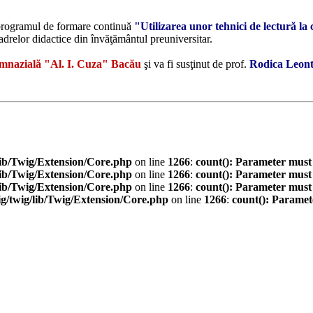
rogramul de formare continuă
"Utilizarea unor tehnici de lectură la 
cadrelor didactice din învăţământul preuniversitar.
imnazială "Al. I. Cuza" Bacău
şi va fi susţinut de prof.
Rodica Leon
ib/Twig/Extension/Core.php
on line
1266
:
count(): Parameter must
ib/Twig/Extension/Core.php
on line
1266
:
count(): Parameter must
ib/Twig/Extension/Core.php
on line
1266
:
count(): Parameter must
/twig/lib/Twig/Extension/Core.php
on line
1266
:
count(): Paramet