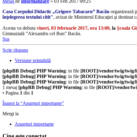
Mesaj
de
informatizare
»
03 Feb 2017 09:25
Casa Corpului Didactic „Grigore Tabacaru” Bacău
organizează p
înţelegerea textului citit"
, avizat de Ministerul Educaţiei şi destinat 
Acesta va debuta
vineri, 03 februarie 2017, ora 13:00
,
la
Şcoala G
Gimnazială ”Alexandru cel Bun” Bacău.
Sus
Scrie răspuns
Versiune printabilă
[phpBB Debug] PHP Warning
: in file
[ROOT]/vendor/twig/twig/l
[phpBB Debug] PHP Warning
: in file
[ROOT]/vendor/twig/twig/l
[phpBB Debug] PHP Warning
: in file
[ROOT]/vendor/twig/twig/l
1 mesaj
[phpBB Debug] PHP Warning
: in file
[ROOT]/vendor/twig
• Pagina
1
din
1
Înapoi la “Anunțuri importante”
Mergi la
Anunțuri importante
Cine este conectat