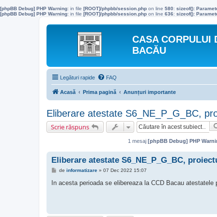
[phpBB Debug] PHP Warning
: in file
[ROOT]/phpbb/session.php
on line
580
:
sizeof(): Parame
[phpBB Debug] PHP Warning
: in file
[ROOT]/phpbb/session.php
on line
636
:
sizeof(): Parame
CASA CORPULUI 
BACĂU
Legături rapide
FAQ
Acasă
Prima pagină
Anunțuri importante
Eliberare atestate S6_NE_P_G_BC, pr
Scrie răspuns
1 mesaj
[phpBB Debug] PHP Warni
Eliberare atestate S6_NE_P_G_BC, proiec
M
de
informatizare
»
07 Dec 2022 15:07
e
s
In acesta perioada se elibereaza la CCD Bacau atestate
a
j