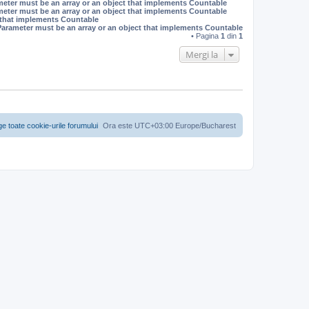
meter must be an array or an object that implements Countable
s
meter must be an array or an object that implements Countable
t that implements Countable
Parameter must be an array or an object that implements Countable
• Pagina
1
din
1
Mergi la
ge toate cookie-urile forumului
Ora este UTC+03:00 Europe/Bucharest