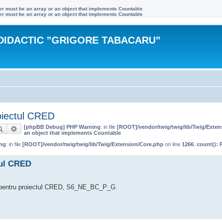
ter must be an array or an object that implements Countable
ter must be an array or an object that implements Countable
DIDACTIC ”GRIGORE TABACARU”
oiectul CRED
[phpBB Debug] PHP Warning
: in file
[ROOT]/vendor/twig/twig/lib/Twig/Exte
Căutare
Căutare avansată
an object that implements Countable
ng
: in file
[ROOT]/vendor/twig/twig/lib/Twig/Extension/Core.php
on line
1266
:
count(): 
tul CRED
le pentru proiectul CRED, S6_NE_BC_P_G.