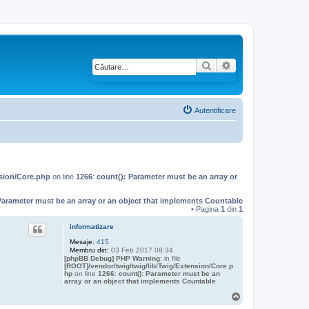
Căutare
Căutare avansată
Autentificare
nsion/Core.php
on line
1266
:
count(): Parameter must be an array or
Parameter must be an array or an object that implements Countable
• Pagina
1
din
1
informatizare
Mesaje:
415
Membru din:
03 Feb 2017 08:34
[phpBB Debug] PHP Warning
: in file
[ROOT]/vendor/twig/twig/lib/Twig/Extension/Core.p
hp
on line
1266
:
count(): Parameter must be an
array or an object that implements Countable
S
u