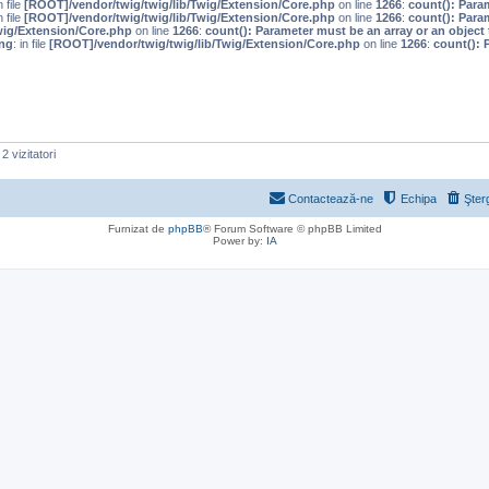
n file
[ROOT]/vendor/twig/twig/lib/Twig/Extension/Core.php
on line
1266
:
count(): Para
n file
[ROOT]/vendor/twig/twig/lib/Twig/Extension/Core.php
on line
1266
:
count(): Para
wig/Extension/Core.php
on line
1266
:
count(): Parameter must be an array or an objec
ng
: in file
[ROOT]/vendor/twig/twig/lib/Twig/Extension/Core.php
on line
1266
:
count(): 
2 vizitatori
Contactează-ne
Echipa
Şter
Furnizat de
phpBB
® Forum Software © phpBB Limited
Power by:
IA