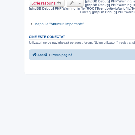
[phpBB Debug] PHP Warning
: i
Scrie răspuns
[phpBB Debug] PHP Warning
: i
[phpBB Debug] PHP Warning
: in file
[ROOT]/vendor/twig/twig/lib/T
1 mesaj
[phpBB Debug] PHP Warni
Înapoi la “Anunțuri importante”
CINE ESTE CONECTAT
Utilizatori ce ce navighează pe acest forum: Niciun utilizator înregistrat și 
Acasă
Prima pagină