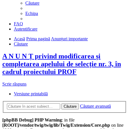
Căutare
Echipa
FAQ
Autentificare
Acasă
Prima pagină
Anunțuri importante
Căutare
A N U N Ț privind modificarea și
completarea apelului de selecție nr. 3, în
cadrul proiectului PROF
Scrie răspuns
Versiune printabilă
Căutare avansată
Căutare
[phpBB Debug] PHP Warning
: in file
[ROOT]/vendor/twig/twig/lib/Twig/Extension/Core.php
on line