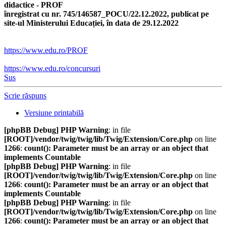
didactice - PROF
înregistrat cu nr. 745/146587_POCU/22.12.2022, publicat pe
site-ul Ministerului Educației, în data de 29.12.2022
https://www.edu.ro/PROF
https://www.edu.ro/concursuri
Sus
Scrie răspuns
Versiune printabilă
[phpBB Debug] PHP Warning
: in file
[ROOT]/vendor/twig/twig/lib/Twig/Extension/Core.php
on line
1266
:
count(): Parameter must be an array or an object that
implements Countable
[phpBB Debug] PHP Warning
: in file
[ROOT]/vendor/twig/twig/lib/Twig/Extension/Core.php
on line
1266
:
count(): Parameter must be an array or an object that
implements Countable
[phpBB Debug] PHP Warning
: in file
[ROOT]/vendor/twig/twig/lib/Twig/Extension/Core.php
on line
1266
:
count(): Parameter must be an array or an object that