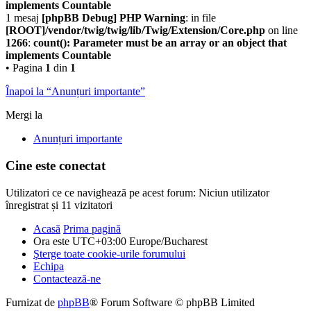
implements Countable
1 mesaj
[phpBB Debug] PHP Warning
: in file
[ROOT]/vendor/twig/twig/lib/Twig/Extension/Core.php
on line
1266
:
count(): Parameter must be an array or an object that
implements Countable
• Pagina
1
din
1
Înapoi la “Anunțuri importante”
Mergi la
Anunțuri importante
Cine este conectat
Utilizatori ce ce navighează pe acest forum: Niciun utilizator
înregistrat și 11 vizitatori
Acasă
Prima pagină
Ora este UTC+03:00 Europe/Bucharest
Şterge toate cookie-urile forumului
Echipa
Contactează-ne
Furnizat de
phpBB
® Forum Software © phpBB Limited