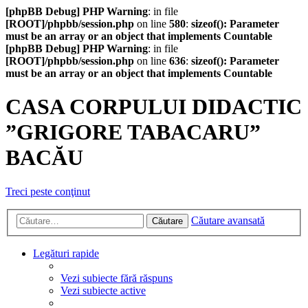
[phpBB Debug] PHP Warning
: in file
[ROOT]/phpbb/session.php
on line
580
:
sizeof(): Parameter
must be an array or an object that implements Countable
[phpBB Debug] PHP Warning
: in file
[ROOT]/phpbb/session.php
on line
636
:
sizeof(): Parameter
must be an array or an object that implements Countable
CASA CORPULUI DIDACTIC
”GRIGORE TABACARU”
BACĂU
Treci peste conţinut
Căutare avansată
Căutare
Legături rapide
Vezi subiecte fără răspuns
Vezi subiecte active