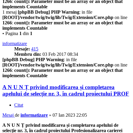
1266
:
count(): Parameter must be an array or an object that
implements Countable
1 mesaj
[phpBB Debug] PHP Warning
: in file
[ROOT]/vendor/twig/twig/lib/Twig/Extension/Core.php
on line
1266
:
count(): Parameter must be an array or an object that
implements Countable
• Pagina
1
din
1
informatizare
Mesaje:
415
Membru din:
03 Feb 2017 08:34
[phpBB Debug] PHP Warning
: in file
[ROOT]/vendor/twig/twig/lib/Twig/Extension/Core.php
on line
1266
:
count(): Parameter must be an array or an object that
implements Countable
A N U N Ț privind modificarea și completarea
apelului de selecție nr. 3, în cadrul proiectului PROF
Citat
Mesaj
de
informatizare
»
07 Ian 2023 22:05
A N U N Ț privind modificarea și completarea apelului de
selecție nr. 3, în cadrul proiectului Profesionalizarea carierei