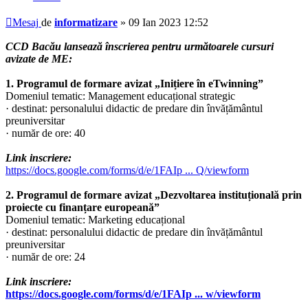
Mesaj
de
informatizare
»
09 Ian 2023 12:52
CCD Bacău lansează înscrierea pentru următoarele cursuri
avizate de ME:
1. Programul de formare avizat „Inițiere în eTwinning”
Domeniul tematic: Management educațional strategic
· destinat: personalului didactic de predare din învățământul
preuniversitar
· număr de ore: 40
Link inscriere:
https://docs.google.com/forms/d/e/1FAIp ... Q/viewform
2. Programul de formare avizat „Dezvoltarea instituțională prin
proiecte cu finanțare europeană”
Domeniul tematic: Marketing educațional
· destinat: personalului didactic de predare din învățământul
preuniversitar
· număr de ore: 24
Link inscriere:
https://docs.google.com/forms/d/e/1FAIp ... w/viewform