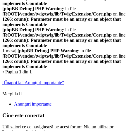
implements Countable
[phpBB Debug] PHP Warning
: in file
[ROOT]/vendor/twig/twig/lib/Twig/Extension/Core.php
on line
1266
:
count(): Parameter must be an array or an object that
implements Countable
[phpBB Debug] PHP Warning
: in file
[ROOT]/vendor/twig/twig/lib/Twig/Extension/Core.php
on line
1266
:
count(): Parameter must be an array or an object that
implements Countable
1 mesaj
[phpBB Debug] PHP Warning
: in file
[ROOT]/vendor/twig/twig/lib/Twig/Extension/Core.php
on line
1266
:
count(): Parameter must be an array or an object that
implements Countable
• Pagina
1
din
1
Înapoi la “Anunțuri importante”
Mergi la
Anunțuri importante
Cine este conectat
Utilizatori ce ce navighează pe acest forum: Niciun utilizator