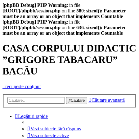
[phpBB Debug] PHP Warning
: in file
[ROOT]/phpbb/session.php
on line
580
:
sizeof(): Parameter
must be an array or an object that implements Countable
[phpBB Debug] PHP Warning
: in file
[ROOT]/phpbb/session.php
on line
636
:
sizeof(): Parameter
must be an array or an object that implements Countable
CASA CORPULUI DIDACTIC
”GRIGORE TABACARU”
BACĂU
Treci peste conţinut
Căutare avansată
Căutare
Legături rapide
Vezi subiecte fără răspuns
Vezi subiecte active