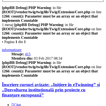
[phpBB Debug] PHP Warning
: in file
[ROOT]/vendor/twig/twig/lib/Twig/Extension/Core.php
on line
1266
:
count(): Parameter must be an array or an object that
implements Countable
1 mesaj
[phpBB Debug] PHP Warning
: in file
[ROOT]/vendor/twig/twig/lib/Twig/Extension/Core.php
on line
1266
:
count(): Parameter must be an array or an object that
implements Countable
• Pagina
1
din
1
informatizare
Mesaje:
415
Membru din:
03 Feb 2017 08:34
[phpBB Debug] PHP Warning
: in file
[ROOT]/vendor/twig/twig/lib/Twig/Extension/Core.php
on line
1266
:
count(): Parameter must be an array or an object that
implements Countable
Înscriere cursuri avizate: „Inițiere în eTwinning” și
„Dezvoltarea instituțională prin proiecte cu
finanțare europeană”
Citat