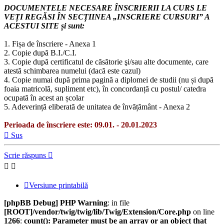
DOCUMENTELE NECESARE ÎNSCRIERII LA CURS LE
VEȚI REGĂSI ÎN SECȚIINEA „INSCRIERE CURSURI” A
ACESTUI SITE și sunt:
1. Fișa de înscriere - Anexa 1
2. Copie după B.I./C.I.
3. Copie după certificatul de căsătorie şi/sau alte documente, care
atestă schimbarea numelui (dacă este cazul)
4. Copie numai după prima pagină a diplomei de studii (nu și după
foaia matricolă, supliment etc), în concordanță cu postul/ catedra
ocupată în acest an școlar
5. Adeverință eliberată de unitatea de învățământ - Anexa 2
Perioada de înscriere este: 09.01. - 20.01.2023
Sus
Scrie răspuns
Versiune printabilă
[phpBB Debug] PHP Warning
: in file
[ROOT]/vendor/twig/twig/lib/Twig/Extension/Core.php
on line
1266
:
count(): Parameter must be an array or an object that