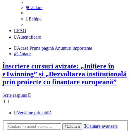
Căutare
Echipa
FAQ
Autentificare
Acasă
Prima pagină
Anunțuri importante
Căutare
Înscriere cursuri avizate: „Inițiere în
eTwinning” și „Dezvoltarea instituțională
prin proiecte cu finanțare europeană”
Scrie răspuns
Versiune printabilă
Căutare avansată
Căutare