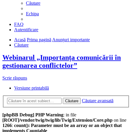
Căutare
Echipa
FAQ
Autentificare
Acasă
Prima pagină
Anunțuri importante
Căutare
Webinarul „Importanța comunicării în
gestionarea conflictelor”
Scrie răspuns
Versiune printabilă
Căutare avansată
Căutare
[phpBB Debug] PHP Warning
: in file
[ROOT]/vendor/twig/twig/lib/Twig/Extension/Core.php
on line
1266
:
count(): Parameter must be an array or an object that
implements Countable