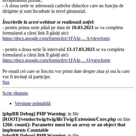
învățământul primar;
- A doua serie se adresează cadrelor didactice care au funcția de
diriginte și sunt încadrate la nivel gimnazial.
Înscrierile la acest webinar se realizează astfel:
- pentru prima serie până pe data de
10.03.2023
se va completa
formularul a cărui link îl găsiți aici:
https://docs.google.com/forms/d/e/1FAIp ... A/viewform
- pentru a doua serie în intervalul
13-17.03.2023
se va completa
formularul a cărui link îl găsiți aici:
https://docs.google.com/forms/d/e/1FAIp ... Q/viewform
Pe email cei care se înscriu vor primi date despre ziua și ora la care
vor fi invitați să participe.
Sus
Scrie răspuns
Versiune printabilă
[phpBB Debug] PHP Warning
: in file
[ROOT]/vendor/twig/twig/lib/Twig/Extension/Core.php
on line
1266
:
count(): Parameter must be an array or an object that
implements Countable
[phpBB Debug] PHP Warning
: in file