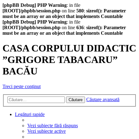
[phpBB Debug] PHP Warning
: in file
[ROOT]/phpbb/session.php
on line
580
:
sizeof(): Parameter
must be an array or an object that implements Countable
[phpBB Debug] PHP Warning
: in file
[ROOT]/phpbb/session.php
on line
636
:
sizeof(): Parameter
must be an array or an object that implements Countable
CASA CORPULUI DIDACTIC
”GRIGORE TABACARU”
BACĂU
Treci peste conţinut
Căutare avansată
Căutare
Legături rapide
Vezi subiecte fără răspuns
Vezi subiecte active