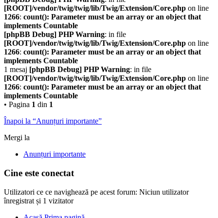
[ROOT]/vendor/twig/twig/lib/Twig/Extension/Core.php
on line
1266
:
count(): Parameter must be an array or an object that
implements Countable
[phpBB Debug] PHP Warning
: in file
[ROOT]/vendor/twig/twig/lib/Twig/Extension/Core.php
on line
1266
:
count(): Parameter must be an array or an object that
implements Countable
1 mesaj
[phpBB Debug] PHP Warning
: in file
[ROOT]/vendor/twig/twig/lib/Twig/Extension/Core.php
on line
1266
:
count(): Parameter must be an array or an object that
implements Countable
• Pagina
1
din
1
Înapoi la “Anunțuri importante”
Mergi la
Anunțuri importante
Cine este conectat
Utilizatori ce ce navighează pe acest forum: Niciun utilizator
înregistrat și 1 vizitator
Acasă
Prima pagină