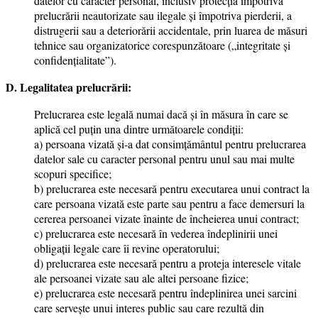
datelor cu caracter personal, inclusiv protecţia împotriva
prelucrării neautorizate sau ilegale şi împotriva pierderii, a
distrugerii sau a deteriorării accidentale, prin luarea de măsuri
tehnice sau organizatorice corespunzătoare („integritate şi
confidenţialitate”).
D. Legalitatea prelucrării:
Prelucrarea este legală numai dacă şi în măsura în care se
aplică cel puţin una dintre următoarele condiţii:
a) persoana vizată şi-a dat consimţământul pentru prelucrarea
datelor sale cu caracter personal pentru unul sau mai multe
scopuri specifice;
b) prelucrarea este necesară pentru executarea unui contract la
care persoana vizată este parte sau pentru a face demersuri la
cererea persoanei vizate înainte de încheierea unui contract;
c) prelucrarea este necesară în vederea îndeplinirii unei
obligaţii legale care îi revine operatorului;
d) prelucrarea este necesară pentru a proteja interesele vitale
ale persoanei vizate sau ale altei persoane fizice;
e) prelucrarea este necesară pentru îndeplinirea unei sarcini
care serveşte unui interes public sau care rezultă din