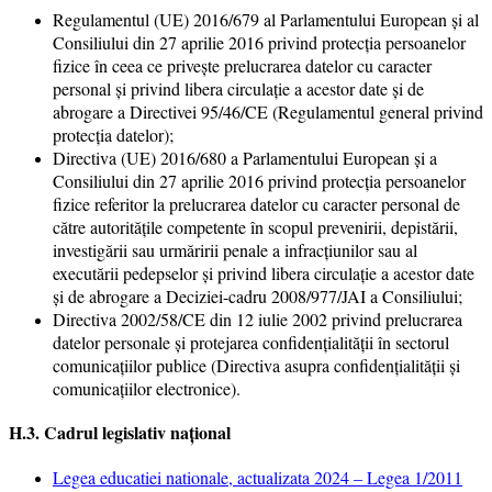
Regulamentul (UE) 2016/679 al Parlamentului European și al
Consiliului din 27 aprilie 2016 privind protecția persoanelor
fizice în ceea ce privește prelucrarea datelor cu caracter
personal și privind libera circulație a acestor date și de
abrogare a Directivei 95/46/CE (Regulamentul general privind
protecția datelor);
Directiva (UE) 2016/680 a Parlamentului European și a
Consiliului din 27 aprilie 2016 privind protecția persoanelor
fizice referitor la prelucrarea datelor cu caracter personal de
către autoritățile competente în scopul prevenirii, depistării,
investigării sau urmăririi penale a infracțiunilor sau al
executării pedepselor și privind libera circulație a acestor date
și de abrogare a Deciziei-cadru 2008/977/JAI a Consiliului;
Directiva 2002/58/CE din 12 iulie 2002 privind prelucrarea
datelor personale şi protejarea confidenţialităţii în sectorul
comunicaţiilor publice (Directiva asupra confidenţialităţii şi
comunicaţiilor electronice).
H.3. Cadrul legislativ național
Legea educatiei nationale, actualizata 2024 – Legea 1/2011