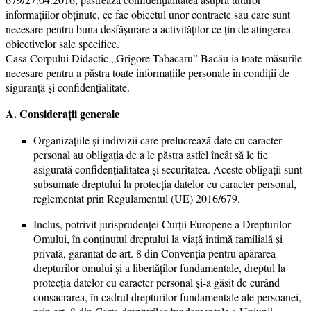
informațiilor obținute, ce fac obiectul unor contracte sau care sunt
necesare pentru buna desfășurare a activităților ce țin de atingerea
obiectivelor sale specifice.
Casa Corpului Didactic „Grigore Tabacaru” Bacău ia toate măsurile
necesare pentru a păstra toate informațiile personale în condiții de
siguranță și confidențialitate.
A. Considerații generale
Organizaţiile şi indivizii care prelucrează date cu caracter
personal au obligaţia de a le păstra astfel încât să le fie
asigurată confidenţialitatea şi securitatea. Aceste obligaţii sunt
subsumate dreptului la protecţia datelor cu caracter personal,
reglementat prin Regulamentul (UE) 2016/679.
Inclus, potrivit jurisprudenței Curții Europene a Drepturilor
Omului, în conținutul dreptului la viață intimă familială și
privată, garantat de art. 8 din Convenția pentru apărarea
drepturilor omului și a libertăților fundamentale, dreptul la
protecţia datelor cu caracter personal și-a găsit de curând
consacrarea, în cadrul drepturilor fundamentale ale persoanei,