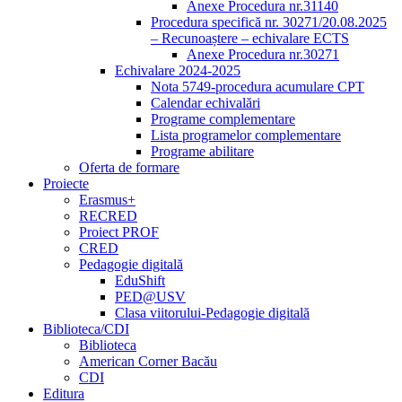
Anexe Procedura nr.31140
Procedura specifică nr. 30271/20.08.2025
– Recunoaștere – echivalare ECTS
Anexe Procedura nr.30271
Echivalare 2024-2025
Nota 5749-procedura acumulare CPT
Calendar echivalări
Programe complementare
Lista programelor complementare
Programe abilitare
Oferta de formare
Proiecte
Erasmus+
RECRED
Proiect PROF
CRED
Pedagogie digitală
EduShift
PED@USV
Clasa viitorului-Pedagogie digitală
Biblioteca/CDI
Biblioteca
American Corner Bacău
CDI
Editura