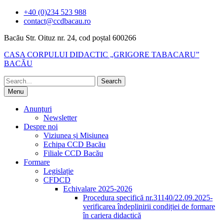
Skip
+40 (0)234 523 988
to
contact@ccdbacau.ro
content
Bacău Str. Oituz nr. 24, cod poștal 600266
CASA CORPULUI DIDACTIC „GRIGORE TABACARU”
BACĂU
Search
for:
Menu
Anunţuri
Newsletter
Despre noi
Viziunea și Misiunea
Echipa CCD Bacău
Filiale CCD Bacău
Formare
Legislație
CFDCD
Echivalare 2025-2026
Procedura specifică nr.31140/22.09.2025-
verificarea îndeplinirii condiției de formare
în cariera didactică