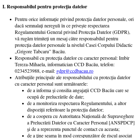
I. Responsabilul pentru protecția datelor
Pentru orice informaţie privind protecţia datelor personale, ori
dacă semnalaţi nereguli în ce priveşte respectarea
Regulamentului General privind Protecţia Datelor (GDPR),
vă rugăm trimiteţi un mesaj către responsabilul pentru
protecţia datelor personale la nivelul Casei Corpului Didactic
„Grigore Tabcaru” Bacău.
Responsabil cu protecția datelor cu caracter personal: Imbir
Tereza-Mihaela, informatician CCD Bacău, telefon:
0234523988, e-mail:
gdpr@ccdbacau.ro
Atribuţiile principale ale responsabilului cu protecția datelor
cu caracter personal sunt următoarele:
de a informa şi consilia angajaţii CCD Bacău care se
ocupă de prelucrările de date;
de a monitoriza respectarea Regulamentului, a altor
dispoziţii referitoare la protecţia datelor;
de a coopera cu Autoritatea Naţională de Supraveghere
a Prelucrării Datelor cu Caracter Personal [ANSPDCP]
şi de a reprezenta punctul de contact cu aceasta;
de a ţine seama în mod corespunzător de riscul asociat