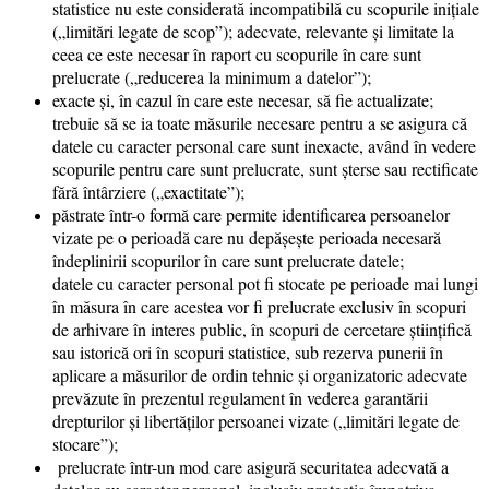
statistice nu este considerată incompatibilă cu scopurile iniţiale
(„limitări legate de scop”); adecvate, relevante şi limitate la
ceea ce este necesar în raport cu scopurile în care sunt
prelucrate („reducerea la minimum a datelor”);
exacte şi, în cazul în care este necesar, să fie actualizate;
trebuie să se ia toate măsurile necesare pentru a se asigura că
datele cu caracter personal care sunt inexacte, având în vedere
scopurile pentru care sunt prelucrate, sunt şterse sau rectificate
fără întârziere („exactitate”);
păstrate într-o formă care permite identificarea persoanelor
vizate pe o perioadă care nu depăşeşte perioada necesară
îndeplinirii scopurilor în care sunt prelucrate datele;
datele cu caracter personal pot fi stocate pe perioade mai lungi
în măsura în care acestea vor fi prelucrate exclusiv în scopuri
de arhivare în interes public, în scopuri de cercetare ştiinţifică
sau istorică ori în scopuri statistice, sub rezerva punerii în
aplicare a măsurilor de ordin tehnic şi organizatoric adecvate
prevăzute în prezentul regulament în vederea garantării
drepturilor şi libertăţilor persoanei vizate („limitări legate de
stocare”);
prelucrate într-un mod care asigură securitatea adecvată a