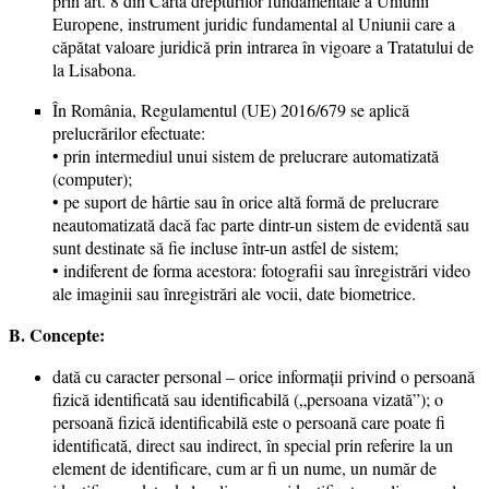
prin art. 8 din Carta drepturilor fundamentale a Uniunii
Europene, instrument juridic fundamental al Uniunii care a
căpătat valoare juridică prin intrarea în vigoare a Tratatului de
la Lisabona.
În România, Regulamentul (UE) 2016/679 se aplică
prelucrărilor efectuate:
• prin intermediul unui sistem de prelucrare automatizată
(computer);
• pe suport de hârtie sau în orice altă formă de prelucrare
neautomatizată dacă fac parte dintr-un sistem de evidentă sau
sunt destinate să fie incluse într-un astfel de sistem;
• indiferent de forma acestora: fotografii sau înregistrări video
ale imaginii sau înregistrări ale vocii, date biometrice.
B. Concepte:
dată cu caracter personal – orice informaţii privind o persoană
fizică identificată sau identificabilă („persoana vizată”); o
persoană fizică identificabilă este o persoană care poate fi
identificată, direct sau indirect, în special prin referire la un
element de identificare, cum ar fi un nume, un număr de