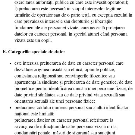
exercitarea autorităţii publice cu care este învestit operatorul;
f) prelucrarea este necesară în scopul intereselor legitime
urmărite de operator sau de o parte terţă, cu excepţia cazului în
care prevalează interesele sau drepturile şi libertăţile
fundamentale ale persoanei vizate, care necesită protejarea
datelor cu caracter personal, în special atunci când persoana
vizată este un copil.
E. Categoriile speciale de date:
este interzisă prelucrarea de date cu caracter personal care
dezvăluie originea rasială sau etnică, opiniile politice,
confesiunea religioasă sau convingerile filozofice sau
apartenenţa la sindicate şi prelucrarea de date genetice, de date
biometrice pentru identificarea unică a unei persoane fizice, de
date privind sănătatea sau de date privind viaţa sexuală sau
orientarea sexuală ale unei persoane fizice;
prelucrarea codului numeric personal sau a altui identificator
național este limitată;
prelucrarea datelor cu caracter personal referitoare la
săvârşirea de infracţiuni de către persoana vizată ori la
condamnări penale, măsuri de siguranţă sau sancţiuni