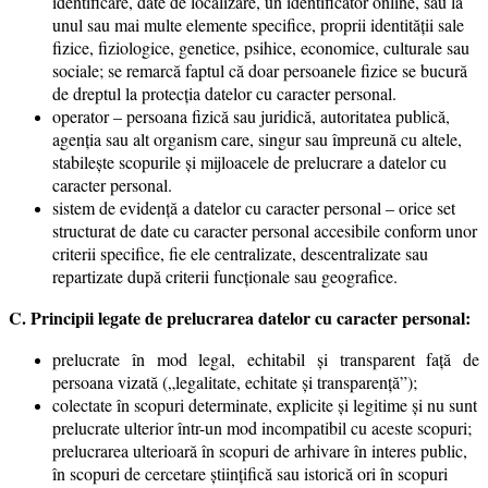
identificare, date de localizare, un identificator online, sau la
unul sau mai multe elemente specifice, proprii identităţii sale
fizice, fiziologice, genetice, psihice, economice, culturale sau
sociale; se remarcă faptul că doar persoanele fizice se bucură
de dreptul la protecţia datelor cu caracter personal.
operator – persoana fizică sau juridică, autoritatea publică,
agenţia sau alt organism care, singur sau împreună cu altele,
stabileşte scopurile şi mijloacele de prelucrare a datelor cu
caracter personal.
sistem de evidenţă a datelor cu caracter personal – orice set
structurat de date cu caracter personal accesibile conform unor
criterii specifice, fie ele centralizate, descentralizate sau
repartizate după criterii funcţionale sau geografice.
C. Principii legate de prelucrarea datelor cu caracter personal:
prelucrate în mod legal, echitabil şi transparent faţă de
persoana vizată („legalitate, echitate şi transparenţă”);
colectate în scopuri determinate, explicite şi legitime şi nu sunt
prelucrate ulterior într-un mod incompatibil cu aceste scopuri;
prelucrarea ulterioară în scopuri de arhivare în interes public,
în scopuri de cercetare ştiinţifică sau istorică ori în scopuri