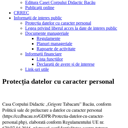
Editura Casei Corpului Didactic Bacău
Publicații online
CRREC
Informații de interes public
Protecția datelor cu caracter personal
Legea privind liberul acces la date de interes public
Documente manageriale
Regulamente
Planuri manageriale
Rapoarte de activitate
Informații financiare
Lista funcțiilor
Declarații de avere și de interese
Link-uri utile
Protecția datelor cu caracter personal
Casa Corpului Didactic „Grigore Tabacaru” Bacău, conform
Politicii sale de prelucrare a datelor cu caracter personal
(https://ccdbacau.ro/GDPR-Protectia-datelor-cu-caracter-
personal.php), elaborată conform Regulamentului UE nr.
679/27.04.2016, păstrează confidențialitatea asupra tuturor