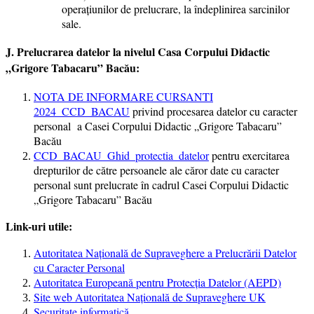
operaţiunilor de prelucrare, la îndeplinirea sarcinilor
sale.
J. Prelucrarea datelor la nivelul Casa Corpului Didactic
„Grigore Tabacaru” Bacău:
NOTA DE INFORMARE CURSANTI
2024_CCD_BACAU
p
rivind procesarea datelor cu caracter
personal a Casei Corpului Didactic „Grigore Tabacaru”
Bacău
CCD_BACAU_Ghid_protectia_datelor
pentru exercitarea
drepturilor de către persoanele ale căror date cu caracter
personal sunt prelucrate în cadrul Casei Corpului Didactic
„Grigore Tabacaru” Bacău
Link-uri utile:
Autoritatea Naţională de Supraveghere a Prelucrării Datelor
cu Caracter Personal
Autoritatea Europeană pentru Protecția Datelor (AEPD)
Site web Autoritatea Națională de Supraveghere UK
Securitate informatică