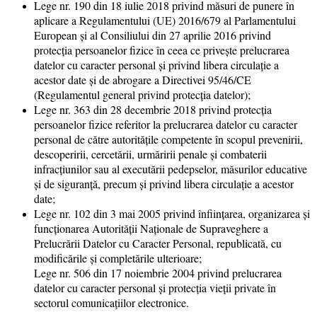
Lege nr. 190 din 18 iulie 2018 privind măsuri de punere în
aplicare a Regulamentului (UE) 2016/679 al Parlamentului
European şi al Consiliului din 27 aprilie 2016 privind
protecţia persoanelor fizice în ceea ce priveşte prelucrarea
datelor cu caracter personal şi privind libera circulaţie a
acestor date şi de abrogare a Directivei 95/46/CE
(Regulamentul general privind protecţia datelor);
Lege nr. 363 din 28 decembrie 2018 privind protecţia
persoanelor fizice referitor la prelucrarea datelor cu caracter
personal de către autorităţile competente în scopul prevenirii,
descoperirii, cercetării, urmăririi penale şi combaterii
infracţiunilor sau al executării pedepselor, măsurilor educative
şi de siguranţă, precum şi privind libera circulaţie a acestor
date;
Lege nr. 102 din 3 mai 2005 privind înfiinţarea, organizarea şi
funcţionarea Autorităţii Naţionale de Supraveghere a
Prelucrării Datelor cu Caracter Personal, republicată, cu
modificările și completările ulterioare;
Lege nr. 506 din 17 noiembrie 2004 privind prelucrarea
datelor cu caracter personal și protecția vieții private în
sectorul comunicațiilor electronice.