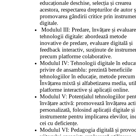
educaționale deschise, selecția și crearea
acestora, respectarea drepturilor de autor ș
promovarea gândirii critice prin instrume
digitale.
Modulul III: Predare, învățare și evaluar
tehnologii digitale: abordează metode
inovative de predare, evaluare digitală și
feedback interactiv, susținute de instrume
precum platforme colaborative.
Modulul IV: Tehnologii digitale în educa
privire de ansamblu: prezintă beneficiile
tehnologiilor în educație, metode precum
Învățarea mixtă și alfabetizarea media, uti
platforme interactive și aplicații online.
Modulul V: Potențialul tehnologiilor pen
învățare activă: promovează învățarea acti
personalizată, folosind aplicații digitale și
instrumente pentru implicarea elevilor, in
cei cu deficiențe.
Modulul VI: Pedagogia digitală și provoc