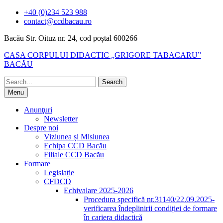
Skip
+40 (0)234 523 988
to
contact@ccdbacau.ro
content
Bacău Str. Oituz nr. 24, cod poștal 600266
CASA CORPULUI DIDACTIC „GRIGORE TABACARU”
BACĂU
Search
for:
Menu
Anunţuri
Newsletter
Despre noi
Viziunea și Misiunea
Echipa CCD Bacău
Filiale CCD Bacău
Formare
Legislație
CFDCD
Echivalare 2025-2026
Procedura specifică nr.31140/22.09.2025-
verificarea îndeplinirii condiției de formare
în cariera didactică