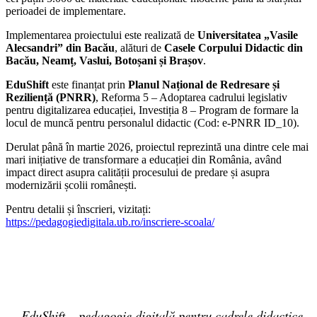
perioadei de implementare.
Implementarea proiectului este realizată de
Universitatea „Vasile
Alecsandri” din Bacău
, alături de
Casele Corpului Didactic din
Bacău, Neamț, Vaslui, Botoșani și Brașov
.
EduShift
este finanțat prin
Planul Național de Redresare și
Reziliență (PNRR)
, Reforma 5 – Adoptarea cadrului legislativ
pentru digitalizarea educației, Investiția 8 – Program de formare la
locul de muncă pentru personalul didactic (Cod: e-PNRR ID_10).
Derulat până în martie 2026, proiectul reprezintă una dintre cele mai
mari inițiative de transformare a educației din România, având
impact direct asupra calității procesului de predare și asupra
modernizării școlii românești.
Pentru detalii și înscrieri, vizitați:
https://pedagogiedigitala.ub.ro/inscriere-scoala/
„EduShift – pedagogie digitală pentru cadrele didactice