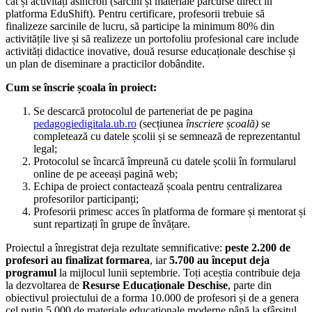
cât și activități asincron (sarcini și materiale parcurse direct în
platforma EduShift). Pentru certificare, profesorii trebuie să
finalizeze sarcinile de lucru, să participe la minimum 80% din
activitățile live și să realizeze un portofoliu profesional care include
activități didactice inovative, două resurse educaționale deschise și
un plan de diseminare a practicilor dobândite.
Cum se înscrie școala în proiect:
Se descarcă protocolul de parteneriat de pe pagina
pedagogiedigitala.ub.ro
(secțiunea
înscriere școală)
se
completează cu datele școlii și se semnează de reprezentantul
legal;
Protocolul se încarcă împreună cu datele școlii în formularul
online de pe aceeași pagină web;
Echipa de proiect contactează școala pentru centralizarea
profesorilor participanți;
Profesorii primesc acces în platforma de formare și mentorat și
sunt repartizați în grupe de învățare.
Proiectul a înregistrat deja rezultate semnificative:
peste 2.200 de
profesori au finalizat formarea
, iar
5.700 au început deja
programul
la mijlocul lunii septembrie. Toți aceștia contribuie deja
la dezvoltarea de
Resurse Educaționale Deschise
, parte din
obiectivul proiectului de a forma 10.000 de profesori și de a genera
cel puțin 5.000 de materiale educaționale moderne până la sfârșitul