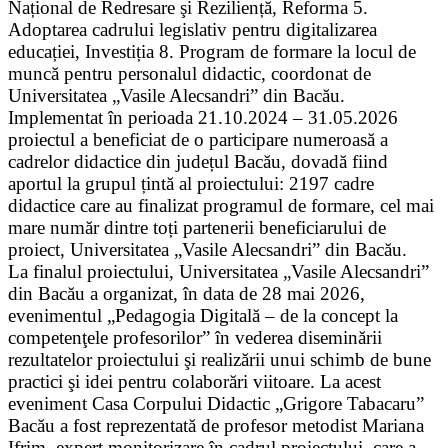
Național de Redresare şi Reziliență, Reforma 5.
Adoptarea cadrului legislativ pentru digitalizarea
educației, Investiția 8. Program de formare la locul de
muncă pentru personalul didactic, coordonat de
Universitatea „Vasile Alecsandri” din Bacău.
Implementat în perioada 21.10.2024 – 31.05.2026
proiectul a beneficiat de o participare numeroasă a
cadrelor didactice din județul Bacău, dovadă fiind
aportul la grupul țintă al proiectului: 2197 cadre
didactice care au finalizat programul de formare, cel mai
mare număr dintre toți partenerii beneficiarului de
proiect, Universitatea „Vasile Alecsandri” din Bacău.
La finalul proiectului, Universitatea „Vasile Alecsandri”
din Bacău a organizat, în data de 28 mai 2026,
evenimentul „Pedagogia Digitală – de la concept la
competenţele profesorilor” în vederea diseminării
rezultatelor proiectului şi realizării unui schimb de bune
practici şi idei pentru colaborări viitoare. La acest
eveniment Casa Corpului Didactic „Grigore Tabacaru”
Bacău a fost reprezentată de profesor metodist Mariana
Ifrim, expert monitorizare în cadrul proiectului, care a