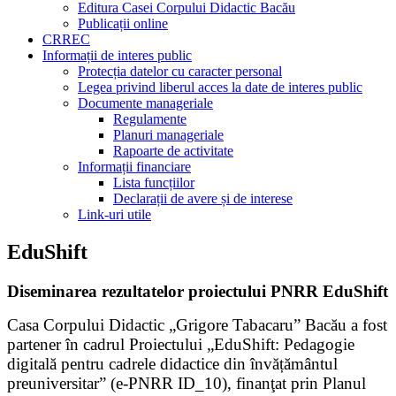
Editura Casei Corpului Didactic Bacău
Publicații online
CRREC
Informații de interes public
Protecția datelor cu caracter personal
Legea privind liberul acces la date de interes public
Documente manageriale
Regulamente
Planuri manageriale
Rapoarte de activitate
Informații financiare
Lista funcțiilor
Declarații de avere și de interese
Link-uri utile
EduShift
Diseminarea rezultatelor proiectului PNRR EduShift
Casa Corpului Didactic „Grigore Tabacaru” Bacău a fost
partener în cadrul Proiectului „EduShift: Pedagogie
digitală pentru cadrele didactice din învățământul
preuniversitar” (e-PNRR ID_10), finanţat prin Planul