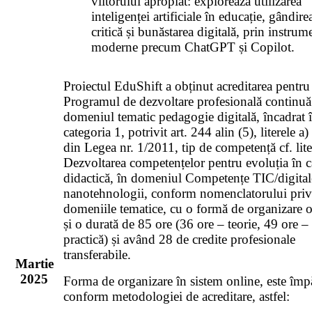
viitorului apropiat: explorează utilizarea
inteligenței artificiale în educație, gândire
critică și bunăstarea digitală, prin instrum
moderne precum ChatGPT și Copilot.
Proiectul EduShift a obținut acreditarea pentru
Programul de dezvoltare profesională continuă
domeniul tematic pedagogie digitală, încadrat 
categoria 1, potrivit art. 244 alin (5), literele a) 
din Legea nr. 1/2011, tip de competență cf. lite
Dezvoltarea competențelor pentru evoluția în c
didactică, în domeniul Competențe TIC/digital
nanotehnologii, conform nomenclatorului pri
domeniile tematice, cu o formă de organizare 
și o durată de 85 ore (36 ore – teorie, 49 ore –
practică) și având 28 de credite profesionale
transferabile.
Martie
2025
Forma de organizare în sistem online, este împă
conform metodologiei de acreditare, astfel: