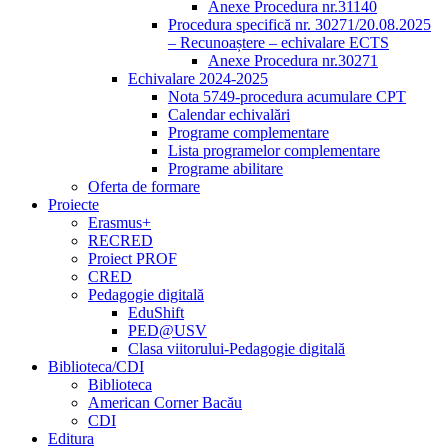
Anexe Procedura nr.31140
Procedura specifică nr. 30271/20.08.2025
– Recunoaștere – echivalare ECTS
Anexe Procedura nr.30271
Echivalare 2024-2025
Nota 5749-procedura acumulare CPT
Calendar echivalări
Programe complementare
Lista programelor complementare
Programe abilitare
Oferta de formare
Proiecte
Erasmus+
RECRED
Proiect PROF
CRED
Pedagogie digitală
EduShift
PED@USV
Clasa viitorului-Pedagogie digitală
Biblioteca/CDI
Biblioteca
American Corner Bacău
CDI
Editura