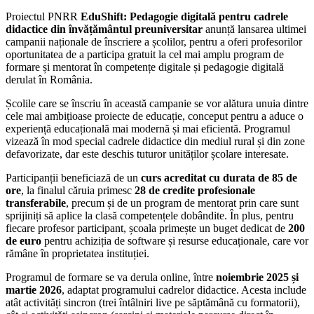
Proiectul PNRR
EduShift: Pedagogie digitală pentru cadrele
didactice din învățământul preuniversitar
anunță lansarea ultimei
campanii naționale de înscriere a școlilor, pentru a oferi profesorilor
oportunitatea de a participa gratuit la cel mai amplu program de
formare și mentorat în competențe digitale și pedagogie digitală
derulat în România.
Școlile care se înscriu în această campanie se vor alătura unuia dintre
cele mai ambițioase proiecte de educație, conceput pentru a aduce o
experiență educațională mai modernă și mai eficientă. Programul
vizează în mod special cadrele didactice din mediul rural și din zone
defavorizate, dar este deschis tuturor unităților școlare interesate.
Participanții beneficiază de un
curs acreditat cu durata de 85 de
ore
, la finalul căruia primesc
28 de credite profesionale
transferabile
, precum și de un program de mentorat prin care sunt
sprijiniți să aplice la clasă competențele dobândite. În plus, pentru
fiecare profesor participant, școala primește un buget dedicat de
200
de euro
pentru achiziția de software și resurse educaționale, care vor
rămâne în proprietatea instituției.
Programul de formare se va derula online, între
noiembrie 2025 și
martie 2026
, adaptat programului cadrelor didactice. Acesta include
atât activități sincron (trei întâlniri live pe săptămână cu formatorii),